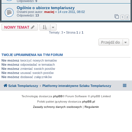
Odpowiedzi:
9
Ogólnie o ubiorze templariuszy
Ostatni post autor:
maciej
«
14 cze 2011, 08:02
Odpowiedzi:
13
1
2
NOWY TEMAT
Tematy: 3 • Strona
1
z
1
Przejdź do
TWOJE UPRAWNIENIA NA TYM FORUM
Nie możesz
tworzyć nowych tematów
Nie możesz
odpowiadać w tematach
Nie możesz
zmieniać swoich postów
Nie możesz
usuwać swoich postów
Nie możesz
dodawać załączników
Szlak Templariuszy
Platformy interaktywne Szlaku Templariuszy
Technologię dostarcza
phpBB
® Forum Software © phpBB Limited
Polski pakiet językowy dostarcza
phpBB.pl
Zasady ochrony danych osobowych
|
Regulamin