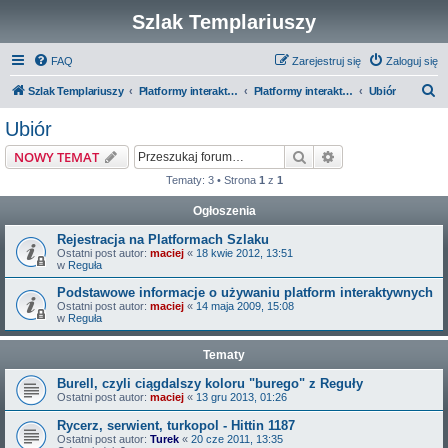
Szlak Templariuszy
FAQ
Zarejestruj się
Zaloguj się
S
Szlak Templariuszy
Platformy interaktywne Szlaku Templariuszy
Platformy interaktywne - Zakon Templariuszy
Ubiór
z
Ubiór
u
Szukaj
Wyszukiwanie z
NOWY TEMAT
k
Tematy: 3 • Strona
1
z
1
a
Ogłoszenia
j
Rejestracja na Platformach Szlaku
Ostatni post autor:
maciej
«
18 kwie 2012, 13:51
w
Reguła
Podstawowe informacje o używaniu platform interaktywnych
Ostatni post autor:
maciej
«
14 maja 2009, 15:08
w
Reguła
Tematy
Burell, czyli ciągdalszy koloru "burego" z Reguły
Ostatni post autor:
maciej
«
13 gru 2013, 01:26
Rycerz, serwient, turkopol - Hittin 1187
Ostatni post autor:
Turek
«
20 cze 2011, 13:35