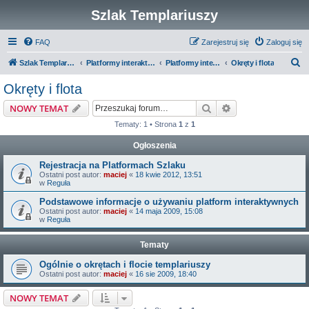
Szlak Templariuszy
FAQ
Zarejestruj się
Zaloguj się
S
Szlak Templariuszy
Platformy interaktywne Szlaku Templariuszy
Platformy interaktywne - Zakon Templariuszy
Okręty i flota
z
Okręty i flota
u
Szukaj
Wyszukiwanie z
NOWY TEMAT
k
Tematy: 1 • Strona
1
z
1
a
Ogłoszenia
j
Rejestracja na Platformach Szlaku
Ostatni post autor:
maciej
«
18 kwie 2012, 13:51
w
Reguła
Podstawowe informacje o używaniu platform interaktywnych
Ostatni post autor:
maciej
«
14 maja 2009, 15:08
w
Reguła
Tematy
Ogólnie o okrętach i flocie templariuszy
Ostatni post autor:
maciej
«
16 sie 2009, 18:40
NOWY TEMAT