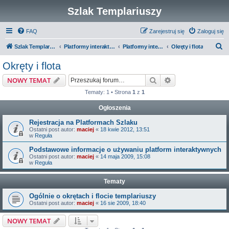
Szlak Templariuszy
FAQ
Zarejestruj się
Zaloguj się
S
Szlak Templariuszy
Platformy interaktywne Szlaku Templariuszy
Platformy interaktywne - Zakon Templariuszy
Okręty i flota
z
Okręty i flota
u
Szukaj
Wyszukiwanie z
NOWY TEMAT
k
Tematy: 1 • Strona
1
z
1
a
Ogłoszenia
j
Rejestracja na Platformach Szlaku
Ostatni post autor:
maciej
«
18 kwie 2012, 13:51
w
Reguła
Podstawowe informacje o używaniu platform interaktywnych
Ostatni post autor:
maciej
«
14 maja 2009, 15:08
w
Reguła
Tematy
Ogólnie o okrętach i flocie templariuszy
Ostatni post autor:
maciej
«
16 sie 2009, 18:40
NOWY TEMAT