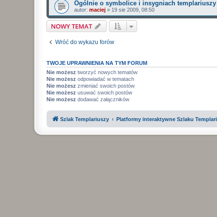
Ogólnie o symbolice i insygniach templariuszy
autor:
maciej
»
19 sie 2009, 08:50
NOWY TEMAT
Wróć do wykazu forów
TWOJE UPRAWNIENIA NA TYM FORUM
Nie możesz
tworzyć nowych tematów
Nie możesz
odpowiadać w tematach
Nie możesz
zmieniać swoich postów
Nie możesz
usuwać swoich postów
Nie możesz
dodawać załączników
Szlak Templariuszy
Platformy interaktywne Szlaku Templar