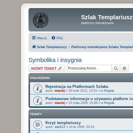
Szlak Templariusz
platformy interaktywne
Więcej…
FAQ
Szlak Templariuszy
Platformy interaktywne Szlaku Templar
Symbolika i insygnia
Szukaj
Wy
NOWY TEMAT
OGŁOSZENIA
Rejestracja na Platformach Szlaku
autor:
maciej
»
18 kwie 2012, 13:51
» w
Reguła
Podstawowe informacje o używaniu platform i
autor:
maciej
»
14 maja 2009, 15:08
» w
Reguła
TEMATY
Krzyż templariuszy
autor:
dak612
»
10 lis 2009, 20:19