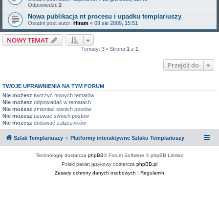
Odpowiedzi:
2
Nowa publikacja nt procesu i upadku templariuszy
Ostatni post autor:
Hiram
«
09 sie 2009, 15:51
NOWY TEMAT
Tematy: 3 • Strona
1
z
1
Przejdź do
TWOJE UPRAWNIENIA NA TYM FORUM
Nie możesz
tworzyć nowych tematów
Nie możesz
odpowiadać w tematach
Nie możesz
zmieniać swoich postów
Nie możesz
usuwać swoich postów
Nie możesz
dodawać załączników
Szlak Templariuszy
Platformy interaktywne Szlaku Templariuszy
Technologię dostarcza
phpBB
® Forum Software © phpBB Limited
Polski pakiet językowy dostarcza
phpBB.pl
Zasady ochrony danych osobowych
|
Regulamin