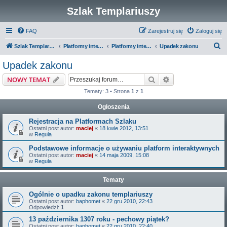
Szlak Templariuszy
FAQ
Zarejestruj się
Zaloguj się
S
Szlak Templariuszy
Platformy interaktywne Szlaku Templariuszy
Platformy interaktywne - Zakon Templariuszy
Upadek zakonu
z
Upadek zakonu
u
Szukaj
Wyszukiwanie z
NOWY TEMAT
k
Tematy: 3 • Strona
1
z
1
a
Ogłoszenia
j
Rejestracja na Platformach Szlaku
Ostatni post autor:
maciej
«
18 kwie 2012, 13:51
w
Reguła
Podstawowe informacje o używaniu platform interaktywnych
Ostatni post autor:
maciej
«
14 maja 2009, 15:08
w
Reguła
Tematy
Ogólnie o upadku zakonu templariuszy
Ostatni post autor:
baphomet
«
22 gru 2010, 22:43
Odpowiedzi:
1
13 października 1307 roku - pechowy piątek?
Ostatni post autor:
baphomet
«
22 gru 2010, 22:40