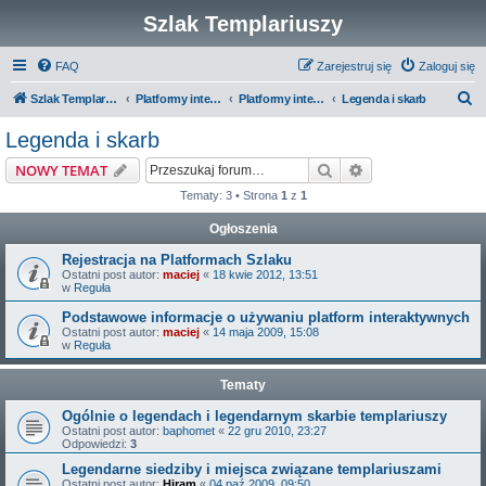
Szlak Templariuszy
FAQ
Zarejestruj się
Zaloguj się
S
Szlak Templariuszy
Platformy interaktywne Szlaku Templariuszy
Platformy interaktywne - Zakon Templariuszy
Legenda i skarb
z
Legenda i skarb
u
Szukaj
Wyszukiwanie z
NOWY TEMAT
k
Tematy: 3 • Strona
1
z
1
a
Ogłoszenia
j
Rejestracja na Platformach Szlaku
Ostatni post autor:
maciej
«
18 kwie 2012, 13:51
w
Reguła
Podstawowe informacje o używaniu platform interaktywnych
Ostatni post autor:
maciej
«
14 maja 2009, 15:08
w
Reguła
Tematy
Ogólnie o legendach i legendarnym skarbie templariuszy
Ostatni post autor:
baphomet
«
22 gru 2010, 23:27
Odpowiedzi:
3
Legendarne siedziby i miejsca związane templariuszami
Ostatni post autor:
Hiram
«
04 paź 2009, 09:50