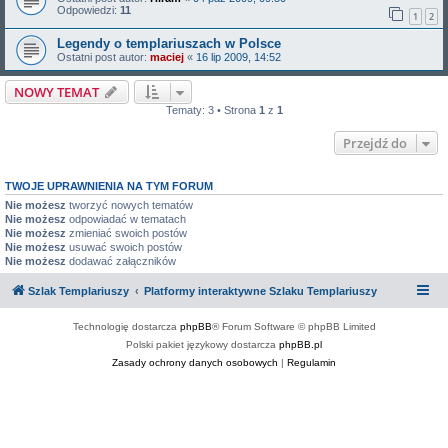
Odpowiedzi:
11
1
2
Legendy o templariuszach w Polsce
Ostatni post autor:
maciej
«
16 lip 2009, 14:52
NOWY TEMAT
Tematy: 3 • Strona
1
z
1
Przejdź do
TWOJE UPRAWNIENIA NA TYM FORUM
Nie możesz
tworzyć nowych tematów
Nie możesz
odpowiadać w tematach
Nie możesz
zmieniać swoich postów
Nie możesz
usuwać swoich postów
Nie możesz
dodawać załączników
Szlak Templariuszy
Platformy interaktywne Szlaku Templariuszy
Technologię dostarcza
phpBB
® Forum Software © phpBB Limited
Polski pakiet językowy dostarcza
phpBB.pl
Zasady ochrony danych osobowych
|
Regulamin