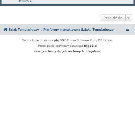
Tematy:
1
Przejdź do
Szlak Templariuszy
Platformy interaktywne Szlaku Templariuszy
Technologię dostarcza
phpBB
® Forum Software © phpBB Limited
Polski pakiet językowy dostarcza
phpBB.pl
Zasady ochrony danych osobowych
|
Regulamin