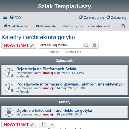
Szlak Templariuszy
FAQ
Zarejestruj się
Zaloguj się
S
Szlak Templariuszy
Platformy interaktywne Szlaku Templariuszy
Platformy interaktywne - Średniowiecze
Katedry i architektura gotyku
z
Katedry i architektura gotyku
u
Szukaj
Wyszukiwanie z
NOWY TEMAT
k
Tematy: 1 • Strona
1
z
1
a
Ogłoszenia
j
Rejestracja na Platformach Szlaku
Ostatni post autor:
maciej
«
18 kwie 2012, 13:51
w
Reguła
Podstawowe informacje o używaniu platform interaktywnych
Ostatni post autor:
maciej
«
14 maja 2009, 15:08
w
Reguła
Tematy
Ogólnie o katedrach i architekturze gotyku
Ostatni post autor:
maciej
«
26 sie 2009, 15:36
NOWY TEMAT