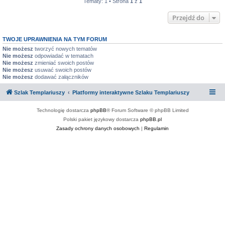
Tematy: 1 • Strona
1
z
1
Przejdź do
TWOJE UPRAWNIENIA NA TYM FORUM
Nie możesz
tworzyć nowych tematów
Nie możesz
odpowiadać w tematach
Nie możesz
zmieniać swoich postów
Nie możesz
usuwać swoich postów
Nie możesz
dodawać załączników
Szlak Templariuszy
Platformy interaktywne Szlaku Templariuszy
Technologię dostarcza
phpBB
® Forum Software © phpBB Limited
Polski pakiet językowy dostarcza
phpBB.pl
Zasady ochrony danych osobowych
|
Regulamin