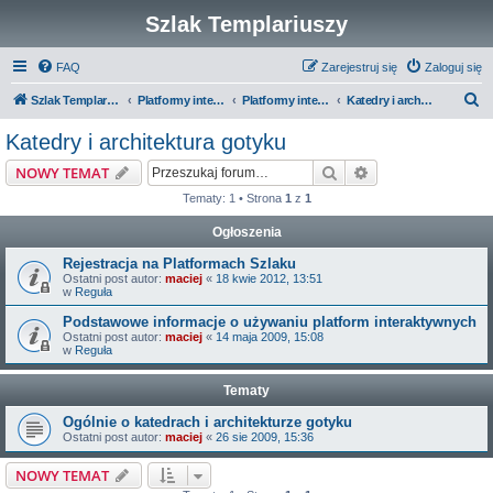
Szlak Templariuszy
FAQ
Zarejestruj się
Zaloguj się
S
Szlak Templariuszy
Platformy interaktywne Szlaku Templariuszy
Platformy interaktywne - Średniowiecze
Katedry i architektura gotyku
z
Katedry i architektura gotyku
u
Szukaj
Wyszukiwanie z
NOWY TEMAT
k
Tematy: 1 • Strona
1
z
1
a
Ogłoszenia
j
Rejestracja na Platformach Szlaku
Ostatni post autor:
maciej
«
18 kwie 2012, 13:51
w
Reguła
Podstawowe informacje o używaniu platform interaktywnych
Ostatni post autor:
maciej
«
14 maja 2009, 15:08
w
Reguła
Tematy
Ogólnie o katedrach i architekturze gotyku
Ostatni post autor:
maciej
«
26 sie 2009, 15:36
NOWY TEMAT