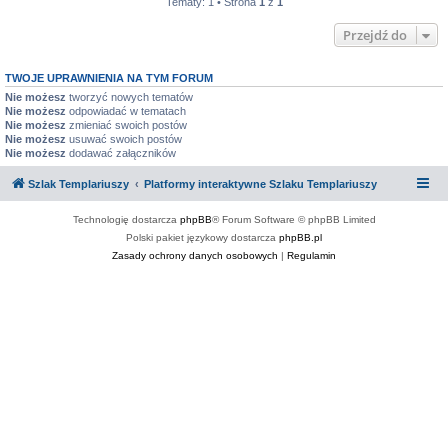
Tematy: 1 • Strona
1
z
1
Przejdź do
TWOJE UPRAWNIENIA NA TYM FORUM
Nie możesz
tworzyć nowych tematów
Nie możesz
odpowiadać w tematach
Nie możesz
zmieniać swoich postów
Nie możesz
usuwać swoich postów
Nie możesz
dodawać załączników
Szlak Templariuszy
Platformy interaktywne Szlaku Templariuszy
Technologię dostarcza
phpBB
® Forum Software © phpBB Limited
Polski pakiet językowy dostarcza
phpBB.pl
Zasady ochrony danych osobowych
|
Regulamin