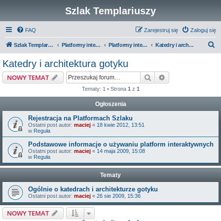
Szlak Templariuszy
FAQ
Zarejestruj się
Zaloguj się
S
Szlak Templariuszy
Platformy interaktywne Szlaku Templariuszy
Platformy interaktywne - Średniowiecze
Katedry i architektura gotyku
z
Katedry i architektura gotyku
u
Szukaj
Wyszukiwanie z
NOWY TEMAT
k
Tematy: 1 • Strona
1
z
1
a
Ogłoszenia
j
Rejestracja na Platformach Szlaku
Ostatni post autor:
maciej
«
18 kwie 2012, 13:51
w
Reguła
Podstawowe informacje o używaniu platform interaktywnych
Ostatni post autor:
maciej
«
14 maja 2009, 15:08
w
Reguła
Tematy
Ogólnie o katedrach i architekturze gotyku
Ostatni post autor:
maciej
«
26 sie 2009, 15:36
NOWY TEMAT