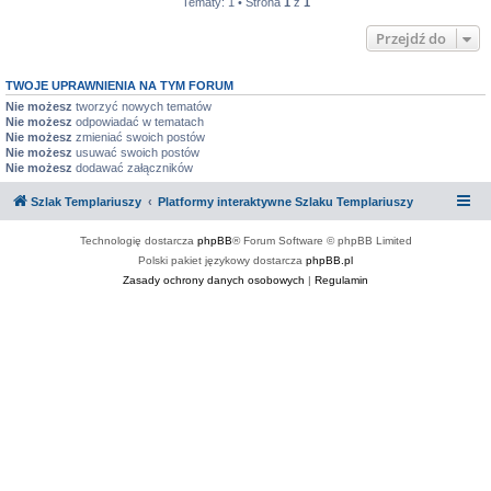
Tematy: 1 • Strona
1
z
1
Przejdź do
TWOJE UPRAWNIENIA NA TYM FORUM
Nie możesz
tworzyć nowych tematów
Nie możesz
odpowiadać w tematach
Nie możesz
zmieniać swoich postów
Nie możesz
usuwać swoich postów
Nie możesz
dodawać załączników
Szlak Templariuszy
Platformy interaktywne Szlaku Templariuszy
Technologię dostarcza
phpBB
® Forum Software © phpBB Limited
Polski pakiet językowy dostarcza
phpBB.pl
Zasady ochrony danych osobowych
|
Regulamin