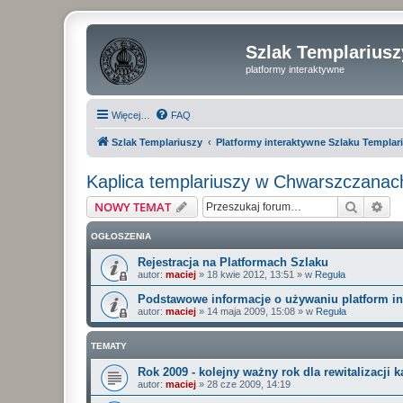
Szlak Templariusz
platformy interaktywne
Więcej…
FAQ
Szlak Templariuszy
Platformy interaktywne Szlaku Templar
Kaplica templariuszy w Chwarszczanac
Szukaj
Wy
NOWY TEMAT
OGŁOSZENIA
Rejestracja na Platformach Szlaku
autor:
maciej
»
18 kwie 2012, 13:51
» w
Reguła
Podstawowe informacje o używaniu platform i
autor:
maciej
»
14 maja 2009, 15:08
» w
Reguła
TEMATY
Rok 2009 - kolejny ważny rok dla rewitalizacji k
autor:
maciej
»
28 cze 2009, 14:19