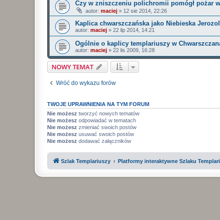
Czy w zniszczeniu polichromii pomógł pożar w
autor:
maciej
»
12 sie 2014, 22:26
Kaplica chwarszczańska jako Niebieska Jerozo
autor:
maciej
»
22 lip 2014, 14:21
Ogólnie o kaplicy templariuszy w Chwarszczan
autor:
maciej
»
22 lis 2009, 16:28
NOWY TEMAT
Wróć do wykazu forów
TWOJE UPRAWNIENIA NA TYM FORUM
Nie możesz
tworzyć nowych tematów
Nie możesz
odpowiadać w tematach
Nie możesz
zmieniać swoich postów
Nie możesz
usuwać swoich postów
Nie możesz
dodawać załączników
Szlak Templariuszy
Platformy interaktywne Szlaku Templar