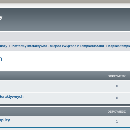
y
iuszy
Platformy interaktywne - Miejsca związane z Templariuszami
Kaplica temp
h
szukiwanie zaawansowane
ODPOWIEDZI
O
0
d
nteraktywnych
O
0
p
d
o
ODPOWIEDZI
p
w
aplicy
o
O
1
i
w
d