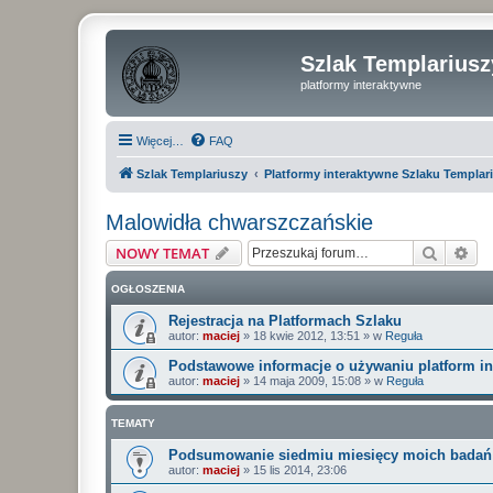
Szlak Templariusz
platformy interaktywne
Więcej…
FAQ
Szlak Templariuszy
Platformy interaktywne Szlaku Templar
Malowidła chwarszczańskie
Szukaj
Wy
NOWY TEMAT
OGŁOSZENIA
Rejestracja na Platformach Szlaku
autor:
maciej
»
18 kwie 2012, 13:51
» w
Reguła
Podstawowe informacje o używaniu platform i
autor:
maciej
»
14 maja 2009, 15:08
» w
Reguła
TEMATY
Podsumowanie siedmiu miesięcy moich badań 
autor:
maciej
»
15 lis 2014, 23:06