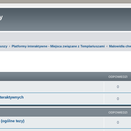
y
iuszy
Platformy interaktywne - Miejsca związane z Templariuszami
Malowidła ch
szukiwanie zaawansowane
ODPOWIEDZI
O
0
d
nteraktywnych
O
0
p
d
o
ODPOWIEDZI
p
w
(ogólne tezy)
o
O
0
i
w
d