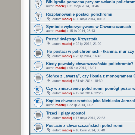
Bibligrafia pomocna przy omawianiu polichrom
autor:
maciej
»
31 maja 2014, 01:46
Rozplanowanie postaci polichromii
autor:
maciej
»
06 maja 2014, 00:03
Symbole wykorzystywane w Chwarszczanach
autor:
maciej
»
15 lis 2014, 23:43
Postać świętego Krzysztofa
autor:
maciej
»
22 lip 2014, 21:09
Tło postaci w polichromiach - tkanina, mur czy
autor:
maciej
»
23 lip 2014, 16:43
Kiedy powstały chwarszczańskie polichromie?
autor:
maciej
»
05 sie 2014, 16:01
Słońce z „twarzą”, czy Hostia z monogramem 
autor:
maciej
»
31 sie 2014, 18:30
Czy w zniszczeniu polichromii pomógł pożar w
autor:
maciej
»
12 sie 2014, 22:26
Kaplica chwarszczańska jako Niebieska Jerozo
autor:
maciej
»
22 lip 2014, 14:21
Trzeci i piąty apostoł
autor:
maciej
»
17 maja 2014, 22:53
Postacie z chwarszczańskich polichromii
autor:
maciej
»
10 kwie 2014, 08:40