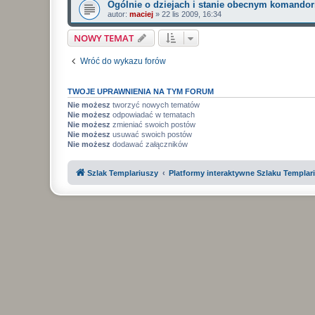
Ogólnie o dziejach i stanie obecnym komandor
autor:
maciej
»
22 lis 2009, 16:34
NOWY TEMAT
Wróć do wykazu forów
TWOJE UPRAWNIENIA NA TYM FORUM
Nie możesz
tworzyć nowych tematów
Nie możesz
odpowiadać w tematach
Nie możesz
zmieniać swoich postów
Nie możesz
usuwać swoich postów
Nie możesz
dodawać załączników
Szlak Templariuszy
Platformy interaktywne Szlaku Templar