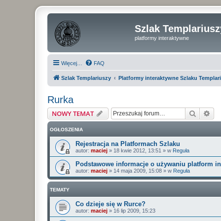
Szlak Templariusz
platformy interaktywne
Więcej…
FAQ
Szlak Templariuszy
Platformy interaktywne Szlaku Templar
Rurka
Szukaj
Wy
NOWY TEMAT
OGŁOSZENIA
Rejestracja na Platformach Szlaku
autor:
maciej
»
18 kwie 2012, 13:51
» w
Reguła
Podstawowe informacje o używaniu platform i
autor:
maciej
»
14 maja 2009, 15:08
» w
Reguła
TEMATY
Co dzieje się w Rurce?
autor:
maciej
»
16 lip 2009, 15:23