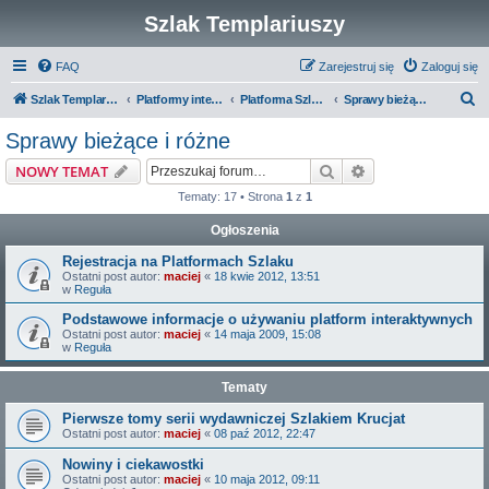
Szlak Templariuszy
FAQ
Zarejestruj się
Zaloguj się
S
Szlak Templariuszy
Platformy interaktywne Szlaku Templariuszy
Platforma Szlak Templariuszy
Sprawy bieżące i różne
z
Sprawy bieżące i różne
u
Szukaj
Wyszukiwanie z
NOWY TEMAT
k
Tematy: 17 • Strona
1
z
1
a
Ogłoszenia
j
Rejestracja na Platformach Szlaku
Ostatni post autor:
maciej
«
18 kwie 2012, 13:51
w
Reguła
Podstawowe informacje o używaniu platform interaktywnych
Ostatni post autor:
maciej
«
14 maja 2009, 15:08
w
Reguła
Tematy
Pierwsze tomy serii wydawniczej Szlakiem Krucjat
Ostatni post autor:
maciej
«
08 paź 2012, 22:47
Nowiny i ciekawostki
Ostatni post autor:
maciej
«
10 maja 2012, 09:11