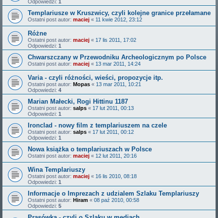
Odpowiedzi:
1
Templariusze w Kruszwicy, czyli kolejne granice przełamane
Ostatni post autor:
maciej
«
11 kwie 2012, 23:12
Różne
Ostatni post autor:
maciej
«
17 lis 2011, 17:02
Odpowiedzi:
1
Chwarszczany w Przewodniku Archeologicznym po Polsce
Ostatni post autor:
maciej
«
13 mar 2011, 14:24
Varia - czyli różności, wieści, propozycje itp.
Ostatni post autor:
Mopas
«
13 mar 2011, 10:21
Odpowiedzi:
4
Marian Małecki, Rogi Hittinu 1187
Ostatni post autor:
salps
«
17 lut 2011, 00:13
Odpowiedzi:
1
Ironclad - nowy film z templariuszem na czele
Ostatni post autor:
salps
«
17 lut 2011, 00:12
Odpowiedzi:
1
Nowa książka o templariuszach w Polsce
Ostatni post autor:
maciej
«
12 lut 2011, 20:16
Wina Templariuszy
Ostatni post autor:
maciej
«
16 lis 2010, 08:18
Odpowiedzi:
1
Informacje o Imprezach z udzialem Szlaku Templariuszy
Ostatni post autor:
Hiram
«
08 paź 2010, 00:58
Odpowiedzi:
5
Prasówka - czyli o Szlaku w mediach