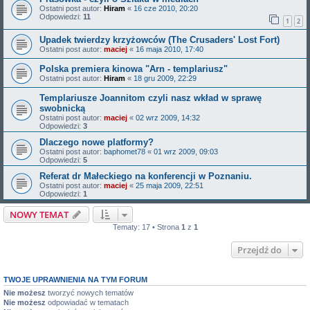
Ostatni post autor:
Hiram
«
16 cze 2010, 20:20
Odpowiedzi:
11
1
2
Upadek twierdzy krzyżowców (The Crusaders' Lost Fort)
Ostatni post autor:
maciej
«
16 maja 2010, 17:40
Polska premiera kinowa "Arn - templariusz"
Ostatni post autor:
Hiram
«
18 gru 2009, 22:29
Templariusze Joannitom czyli nasz wkład w sprawę
swobnicką
Ostatni post autor:
maciej
«
02 wrz 2009, 14:32
Odpowiedzi:
3
Dlaczego nowe platformy?
Ostatni post autor:
baphomet78
«
01 wrz 2009, 09:03
Odpowiedzi:
5
Referat dr Małeckiego na konferencji w Poznaniu.
Ostatni post autor:
maciej
«
25 maja 2009, 22:51
Odpowiedzi:
1
NOWY TEMAT
Tematy: 17 • Strona
1
z
1
Przejdź do
TWOJE UPRAWNIENIA NA TYM FORUM
Nie możesz
tworzyć nowych tematów
Nie możesz
odpowiadać w tematach