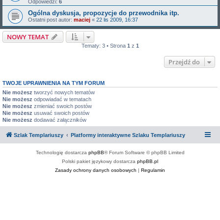
Odpowiedzi:
6
Ogólna dyskusja, propozycje do przewodnika itp.
Ostatni post autor:
maciej
«
22 lis 2009, 16:37
NOWY TEMAT
Tematy: 3 • Strona
1
z
1
Przejdź do
TWOJE UPRAWNIENIA NA TYM FORUM
Nie możesz
tworzyć nowych tematów
Nie możesz
odpowiadać w tematach
Nie możesz
zmieniać swoich postów
Nie możesz
usuwać swoich postów
Nie możesz
dodawać załączników
Szlak Templariuszy
Platformy interaktywne Szlaku Templariuszy
Technologię dostarcza
phpBB
® Forum Software © phpBB Limited
Polski pakiet językowy dostarcza
phpBB.pl
Zasady ochrony danych osobowych
|
Regulamin