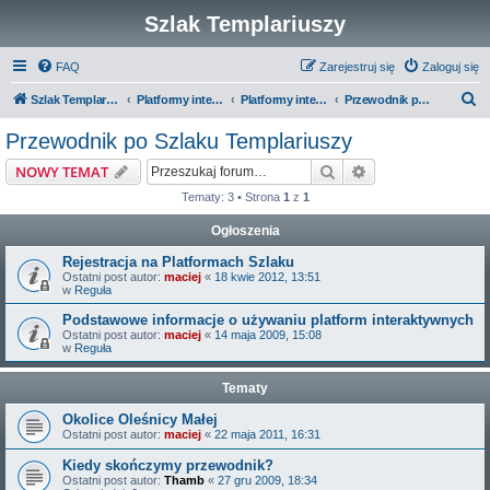
Szlak Templariuszy
FAQ
Zarejestruj się
Zaloguj się
S
Szlak Templariuszy
Platformy interaktywne Szlaku Templariuszy
Platformy interaktywne - Miejsca związane z Templariuszami
Przewodnik po Szlaku Templariuszy
z
Przewodnik po Szlaku Templariuszy
u
Szukaj
Wyszukiwanie z
NOWY TEMAT
k
Tematy: 3 • Strona
1
z
1
a
Ogłoszenia
j
Rejestracja na Platformach Szlaku
Ostatni post autor:
maciej
«
18 kwie 2012, 13:51
w
Reguła
Podstawowe informacje o używaniu platform interaktywnych
Ostatni post autor:
maciej
«
14 maja 2009, 15:08
w
Reguła
Tematy
Okolice Oleśnicy Małej
Ostatni post autor:
maciej
«
22 maja 2011, 16:31
Kiedy skończymy przewodnik?
Ostatni post autor:
Thamb
«
27 gru 2009, 18:34