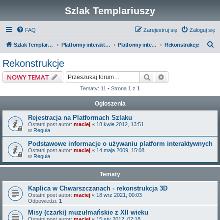
Szlak Templariuszy
FAQ
Zarejestruj się
Zaloguj się
S
Szlak Templariuszy
Platformy interaktywne Szlaku Templariuszy
Platformy interaktywne - Inne
Rekonstrukcje
z
Rekonstrukcje
u
Szukaj
Wyszukiwanie z
NOWY TEMAT
k
Tematy: 11 • Strona
1
z
1
a
Ogłoszenia
j
Rejestracja na Platformach Szlaku
Ostatni post autor:
maciej
«
18 kwie 2012, 13:51
w
Reguła
Podstawowe informacje o używaniu platform interaktywnych
Ostatni post autor:
maciej
«
14 maja 2009, 15:08
w
Reguła
Tematy
Kaplica w Chwarszczanach - rekonstrukcja 3D
Ostatni post autor:
maciej
«
18 wrz 2021, 00:03
Odpowiedzi:
1
Misy (czarki) muzułmańskie z XII wieku
Ostatni post autor:
maciej
«
15 sty 2012, 02:18