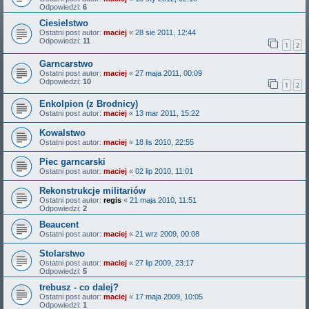
Odpowiedzi:
6
Ciesielstwo
Ostatni post autor:
maciej
«
28 sie 2011, 12:44
Odpowiedzi:
11
1
2
Garncarstwo
Ostatni post autor:
maciej
«
27 maja 2011, 00:09
Odpowiedzi:
10
1
2
Enkolpion (z Brodnicy)
Ostatni post autor:
maciej
«
13 mar 2011, 15:22
Kowalstwo
Ostatni post autor:
maciej
«
18 lis 2010, 22:55
Piec garncarski
Ostatni post autor:
maciej
«
02 lip 2010, 11:01
Rekonstrukcje militariów
Ostatni post autor:
regis
«
21 maja 2010, 11:51
Odpowiedzi:
2
Beaucent
Ostatni post autor:
maciej
«
21 wrz 2009, 00:08
Stolarstwo
Ostatni post autor:
maciej
«
27 lip 2009, 23:17
Odpowiedzi:
5
trebusz - co dalej?
Ostatni post autor:
maciej
«
17 maja 2009, 10:05
Odpowiedzi:
1