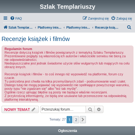
Szlak Templariuszy
FAQ
Zarejestruj się
Zaloguj się
S
Szlak Templariuszy
Platformy interaktywne Szlaku Templariuszy
Platformy interaktywne - Inne
Recenzje książek i filmów
z
Recenzje książek i filmów
u
Regulamin forum
k
Recenzje dotyczą książek i filmów powiązanych z tematyką Szlaku Templariuszy.
Prezentowane poglądy są własnością ich autorów i właściciele serwisu nie biorą za
a
nie odpowiedzialności.
Niedopuszczalne jest jednak świadome użycie słów wulgarnych lub mających na celu
j
obrazę innych.
Recenzje książek i filmów - to coś innego niż wypowiedź na platformie, forum czy
czacie.
Tu potrzebna jest chwila na kilka przemyślanych zdań - podsumowanie wad i zalet.
Dlatego tutaj nie mogą pojawiać się wypowiedzi nie spełniające powyższego warunku,
posty typu "nie zgadzam się" albo "też tak myślę".
Ogólnie rzecz ujmując błędne są posty nie będące właśnie recenzjami.
Z przykrością informujemy, że będą one usuwane lub przenoszone na odpowiednią
platformę interaktywną.
Szukaj
Wyszukiwanie z
NOWY TEMAT
1
2
Następna
Tematy: 27
Ogłoszenia