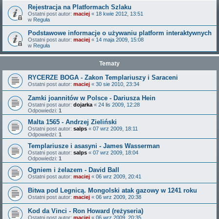
Rejestracja na Platformach Szlaku
Ostatni post autor:
maciej
«
18 kwie 2012, 13:51
w
Reguła
Podstawowe informacje o używaniu platform interaktywnych
Ostatni post autor:
maciej
«
14 maja 2009, 15:08
w
Reguła
Tematy
RYCERZE BOGA - Zakon Templariuszy i Saraceni
Ostatni post autor:
maciej
«
30 sie 2010, 23:34
Zamki joannitów w Polsce - Dariusza Hein
Ostatni post autor:
dojarka
«
24 lis 2009, 12:28
Odpowiedzi:
1
Malta 1565 - Andrzej Zieliński
Ostatni post autor:
salps
«
07 wrz 2009, 18:11
Odpowiedzi:
1
Templariusze i asasyni - James Wasserman
Ostatni post autor:
salps
«
07 wrz 2009, 18:04
Odpowiedzi:
1
Ogniem i żelazem - David Ball
Ostatni post autor:
maciej
«
06 wrz 2009, 20:41
Bitwa pod Legnicą. Mongolski atak gazowy w 1241 roku
Ostatni post autor:
maciej
«
06 wrz 2009, 20:38
Kod da Vinci - Ron Howard (reżyseria)
Ostatni post autor:
maciej
«
06 wrz 2009, 20:35