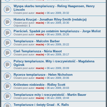
Wyspa skarbu templariuszy - Reling Haagensen, Henry
Lincoln
Ostatni post autor:
maciej
«
06 wrz 2009, 20:32
Historia Krucjat - Jonathan Riley-Smith (redakcja)
Ostatni post autor:
maciej
«
06 wrz 2009, 20:30
Odpowiedzi:
1
Pierścień. Spadek po ostatnim templariuszu - Jorge Molist
Ostatni post autor:
maciej
«
06 wrz 2009, 20:26
Templariusze - Malcolm Barber
Ostatni post autor:
maciej
«
06 wrz 2009, 20:22
Cień Templariusza - Núria Masot
Ostatni post autor:
maciej
«
06 wrz 2009, 20:17
Polscy templariusze. Mity i rzeczywistość - Magdalena
Ogórek
Ostatni post autor:
maciej
«
06 wrz 2009, 20:09
Rycerze templariusze - Helen Nicholson
Ostatni post autor:
maciej
«
06 wrz 2009, 20:06
Królestwo niebieskie - Ridley Scott
Ostatni post autor:
maciej
«
06 wrz 2009, 20:03
Templariusze mity i rzeczywistość - Martin Bauer
Ostatni post autor:
maciej
«
06 wrz 2009, 19:44
Templariusze i święty Graal - K. Ralls