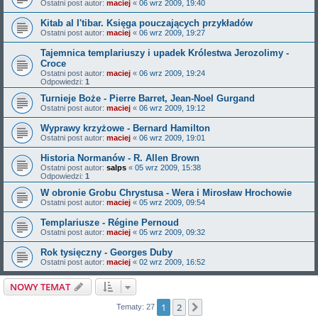
Ostatni post autor:
maciej
«
06 wrz 2009, 19:40
Kitab al I'tibar. Księga pouczających przykładów
Ostatni post autor:
maciej
«
06 wrz 2009, 19:27
Tajemnica templariuszy i upadek Królestwa Jerozolimy -
Croce
Ostatni post autor:
maciej
«
06 wrz 2009, 19:24
Odpowiedzi:
1
Turnieje Boże - Pierre Barret, Jean-Noel Gurgand
Ostatni post autor:
maciej
«
06 wrz 2009, 19:12
Wyprawy krzyżowe - Bernard Hamilton
Ostatni post autor:
maciej
«
06 wrz 2009, 19:01
Historia Normanów - R. Allen Brown
Ostatni post autor:
salps
«
05 wrz 2009, 15:38
Odpowiedzi:
1
W obronie Grobu Chrystusa - Wera i Mirosław Hrochowie
Ostatni post autor:
maciej
«
05 wrz 2009, 09:54
Templariusze - Régine Pernoud
Ostatni post autor:
maciej
«
05 wrz 2009, 09:32
Rok tysięczny - Georges Duby
Ostatni post autor:
maciej
«
02 wrz 2009, 16:52
NOWY TEMAT
1
2
Następna
Tematy: 27