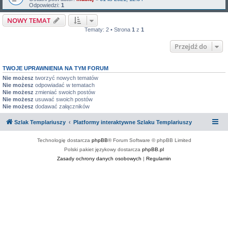
Odpowiedzi:
1
NOWY TEMAT
Tematy: 2 • Strona
1
z
1
Przejdź do
TWOJE UPRAWNIENIA NA TYM FORUM
Nie możesz
tworzyć nowych tematów
Nie możesz
odpowiadać w tematach
Nie możesz
zmieniać swoich postów
Nie możesz
usuwać swoich postów
Nie możesz
dodawać załączników
Szlak Templariuszy
Platformy interaktywne Szlaku Templariuszy
Technologię dostarcza
phpBB
® Forum Software © phpBB Limited
Polski pakiet językowy dostarcza
phpBB.pl
Zasady ochrony danych osobowych
|
Regulamin