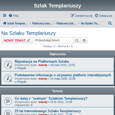
Szlak Templariuszy
FAQ
Zarejestruj się
Zaloguj się
S
Szlak Templariuszy
Platformy interaktywne Szlaku Templariuszy
Platforma Szlak Templariuszy
Na Szlaku Templariuszy
z
Na Szlaku Templariuszy
u
Szukaj
Wyszukiwanie z
NOWY TEMAT
k
Tematy: 2 • Strona
1
z
1
a
Ogłoszenia
j
Rejestracja na Platformach Szlaku
Ostatni post autor:
maciej
«
18 kwie 2012, 13:51
w
Reguła
Podstawowe informacje o używaniu platform interaktywnych
Ostatni post autor:
maciej
«
14 maja 2009, 15:08
w
Reguła
Tematy
Co dalej z "realnym" Szlakiem Templariuszy?
Ostatni post autor:
maciej
«
01 lis 2021, 13:09
Odpowiedzi:
2
15 lat internetowego Szlaku Templariuszy
Ostatni post autor:
maciej
«
01 lis 2021, 12:34