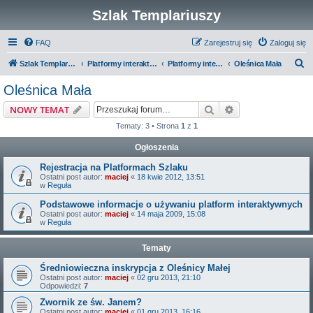
Szlak Templariuszy
FAQ
Zarejestruj się
Zaloguj się
S
Szlak Templariuszy
Platformy interaktywne Szlaku Templariuszy
Platformy interaktywne - Miejsca związane z Templariuszami
Oleśnica Mała
z
Oleśnica Mała
u
Szukaj
Wyszukiwanie z
NOWY TEMAT
k
Tematy: 3 • Strona
1
z
1
a
Ogłoszenia
j
Rejestracja na Platformach Szlaku
Ostatni post autor:
maciej
«
18 kwie 2012, 13:51
w
Reguła
Podstawowe informacje o używaniu platform interaktywnych
Ostatni post autor:
maciej
«
14 maja 2009, 15:08
w
Reguła
Tematy
Średniowieczna inskrypcja z Oleśnicy Małej
Ostatni post autor:
maciej
«
02 gru 2013, 21:10
Odpowiedzi:
7
Zwornik ze św. Janem?
Ostatni post autor:
maciej
«
01 gru 2013, 16:16