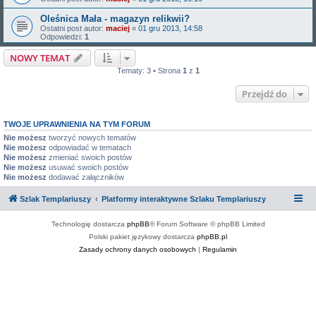
Oleśnica Mała - magazyn relikwii?
Ostatni post autor:
maciej
«
01 gru 2013, 14:58
Odpowiedzi:
1
NOWY TEMAT
Tematy: 3 • Strona
1
z
1
Przejdź do
TWOJE UPRAWNIENIA NA TYM FORUM
Nie możesz
tworzyć nowych tematów
Nie możesz
odpowiadać w tematach
Nie możesz
zmieniać swoich postów
Nie możesz
usuwać swoich postów
Nie możesz
dodawać załączników
Szlak Templariuszy
Platformy interaktywne Szlaku Templariuszy
Technologię dostarcza
phpBB
® Forum Software © phpBB Limited
Polski pakiet językowy dostarcza
phpBB.pl
Zasady ochrony danych osobowych
|
Regulamin