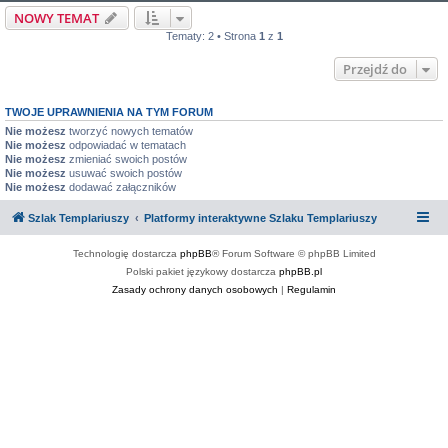
NOWY TEMAT
Tematy: 2 • Strona
1
z
1
Przejdź do
TWOJE UPRAWNIENIA NA TYM FORUM
Nie możesz
tworzyć nowych tematów
Nie możesz
odpowiadać w tematach
Nie możesz
zmieniać swoich postów
Nie możesz
usuwać swoich postów
Nie możesz
dodawać załączników
Szlak Templariuszy
Platformy interaktywne Szlaku Templariuszy
Technologię dostarcza
phpBB
® Forum Software © phpBB Limited
Polski pakiet językowy dostarcza
phpBB.pl
Zasady ochrony danych osobowych
|
Regulamin