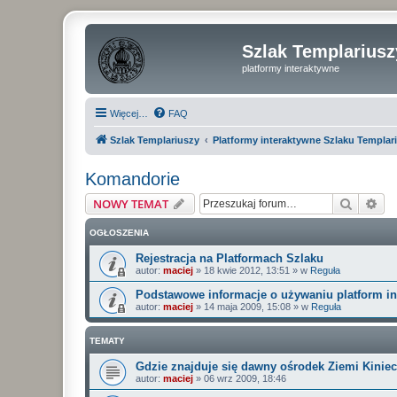
Szlak Templariusz
platformy interaktywne
Więcej…
FAQ
Szlak Templariuszy
Platformy interaktywne Szlaku Templar
Komandorie
Szukaj
Wy
NOWY TEMAT
OGŁOSZENIA
Rejestracja na Platformach Szlaku
autor:
maciej
»
18 kwie 2012, 13:51
» w
Reguła
Podstawowe informacje o używaniu platform i
autor:
maciej
»
14 maja 2009, 15:08
» w
Reguła
TEMATY
Gdzie znajduje się dawny ośrodek Ziemi Kiniec
autor:
maciej
»
06 wrz 2009, 18:46