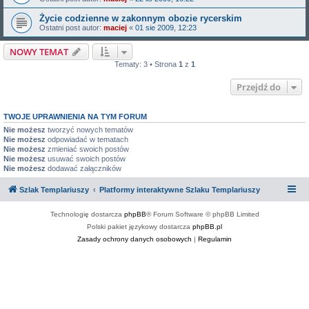
Życie codzienne w zakonnym obozie rycerskim
Ostatni post autor:
maciej
«
01 sie 2009, 12:23
NOWY TEMAT
Tematy: 3 • Strona
1
z
1
Przejdź do
TWOJE UPRAWNIENIA NA TYM FORUM
Nie możesz
tworzyć nowych tematów
Nie możesz
odpowiadać w tematach
Nie możesz
zmieniać swoich postów
Nie możesz
usuwać swoich postów
Nie możesz
dodawać załączników
Szlak Templariuszy
Platformy interaktywne Szlaku Templariuszy
Technologię dostarcza
phpBB
® Forum Software © phpBB Limited
Polski pakiet językowy dostarcza
phpBB.pl
Zasady ochrony danych osobowych
|
Regulamin