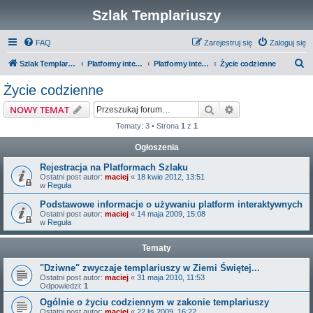
Szlak Templariuszy
FAQ
Zarejestruj się
Zaloguj się
S
Szlak Templariuszy
Platformy interaktywne Szlaku Templariuszy
Platformy interaktywne - Zakon Templariuszy
Życie codzienne
z
Życie codzienne
u
Szukaj
Wyszukiwanie z
NOWY TEMAT
k
Tematy: 3 • Strona
1
z
1
a
Ogłoszenia
j
Rejestracja na Platformach Szlaku
Ostatni post autor:
maciej
«
18 kwie 2012, 13:51
w
Reguła
Podstawowe informacje o używaniu platform interaktywnych
Ostatni post autor:
maciej
«
14 maja 2009, 15:08
w
Reguła
Tematy
"Dziwne" zwyczaje templariuszy w Ziemi Świętej...
Ostatni post autor:
maciej
«
31 maja 2010, 11:53
Odpowiedzi:
1
Ogólnie o życiu codziennym w zakonie templariuszy
Ostatni post autor:
maciej
«
22 lis 2009, 16:22