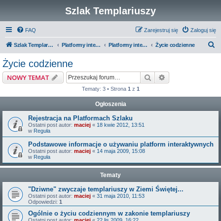
Szlak Templariuszy
FAQ
Zarejestruj się
Zaloguj się
S
Szlak Templariuszy
Platformy interaktywne Szlaku Templariuszy
Platformy interaktywne - Zakon Templariuszy
Życie codzienne
z
Życie codzienne
u
Szukaj
Wyszukiwanie z
NOWY TEMAT
k
Tematy: 3 • Strona
1
z
1
a
Ogłoszenia
j
Rejestracja na Platformach Szlaku
Ostatni post autor:
maciej
«
18 kwie 2012, 13:51
w
Reguła
Podstawowe informacje o używaniu platform interaktywnych
Ostatni post autor:
maciej
«
14 maja 2009, 15:08
w
Reguła
Tematy
"Dziwne" zwyczaje templariuszy w Ziemi Świętej...
Ostatni post autor:
maciej
«
31 maja 2010, 11:53
Odpowiedzi:
1
Ogólnie o życiu codziennym w zakonie templariuszy
Ostatni post autor:
maciej
«
22 lis 2009, 16:22