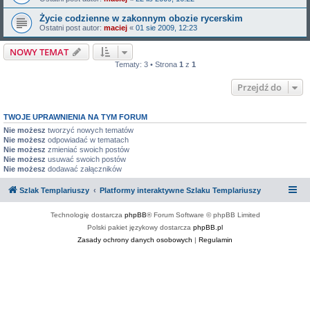
Życie codzienne w zakonnym obozie rycerskim
Ostatni post autor:
maciej
«
01 sie 2009, 12:23
NOWY TEMAT
Tematy: 3 • Strona
1
z
1
Przejdź do
TWOJE UPRAWNIENIA NA TYM FORUM
Nie możesz
tworzyć nowych tematów
Nie możesz
odpowiadać w tematach
Nie możesz
zmieniać swoich postów
Nie możesz
usuwać swoich postów
Nie możesz
dodawać załączników
Szlak Templariuszy
Platformy interaktywne Szlaku Templariuszy
Technologię dostarcza
phpBB
® Forum Software © phpBB Limited
Polski pakiet językowy dostarcza
phpBB.pl
Zasady ochrony danych osobowych
|
Regulamin