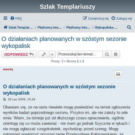
Szlak Templariuszy
FAQ
Zarejestruj się
Zaloguj się
S
Szlak Templariuszy
Platformy interaktywne Szlaku Templariuszy
Platformy interaktywne - Miejsca związane z Templariuszami
Wykopaliska archeologiczne w Chwarszczanach
z
O działaniach planowanych w szóstym sezonie
u
wykopalisk
k
Szukaj
Wyszuki
ODPOWIEDZ
a
Posty: 3 • Strona
1
z
1
j
maciej
O działaniach planowanych w szóstym sezonie
wykopalisk
P
28 cze 2009, 15:26
o
s
Obawiam się, że na razie niewiele mogę powiedzieć na temat ogłoszenia
t
wyników badań poprzedniego sezonu. Przykro mi, ale nie zależy to ode
mnie. Wiem, że istnieje już od dłuższego czasu opracowanie, ogólnie
orientuję się co może zawierać - nie mam go jednak fizycznie w rękach i
nie mogę ogłaszać czegokolwiek, wychodząc przed szereg. Mogę
natomiast powtórzyć przyrzeczenie Przemysława Kołosowskiego, że