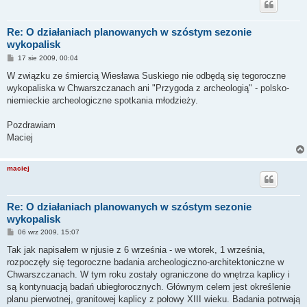
Re: O działaniach planowanych w szóstym sezonie
wykopalisk
P
17 sie 2009, 00:04
o
s
W związku ze śmiercią Wiesława Suskiego nie odbędą się tegoroczne
t
wykopaliska w Chwarszczanach ani "Przygoda z archeologią" - polsko-
niemieckie archeologiczne spotkania młodzieży.
Pozdrawiam
Maciej
maciej
Re: O działaniach planowanych w szóstym sezonie
wykopalisk
P
06 wrz 2009, 15:07
o
s
Tak jak napisałem w njusie z 6 września - we wtorek, 1 września,
t
rozpoczęły się tegoroczne badania archeologiczno-architektoniczne w
Chwarszczanach. W tym roku zostały ograniczone do wnętrza kaplicy i
są kontynuacją badań ubiegłorocznych. Głównym celem jest określenie
planu pierwotnej, granitowej kaplicy z połowy XIII wieku. Badania potrwają