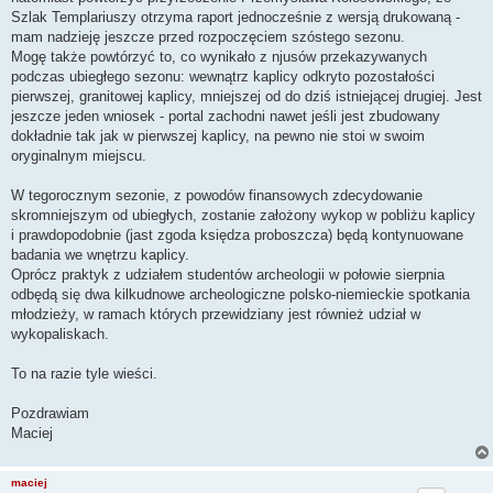
Szlak Templariuszy otrzyma raport jednocześnie z wersją drukowaną -
mam nadzieję jeszcze przed rozpoczęciem szóstego sezonu.
Mogę także powtórzyć to, co wynikało z njusów przekazywanych
podczas ubiegłego sezonu: wewnątrz kaplicy odkryto pozostałości
pierwszej, granitowej kaplicy, mniejszej od do dziś istniejącej drugiej. Jest
jeszcze jeden wniosek - portal zachodni nawet jeśli jest zbudowany
dokładnie tak jak w pierwszej kaplicy, na pewno nie stoi w swoim
oryginalnym miejscu.
W tegorocznym sezonie, z powodów finansowych zdecydowanie
skromniejszym od ubiegłych, zostanie założony wykop w pobliżu kaplicy
i prawdopodobnie (jast zgoda księdza proboszcza) będą kontynuowane
badania we wnętrzu kaplicy.
Oprócz praktyk z udziałem studentów archeologii w połowie sierpnia
odbędą się dwa kilkudnowe archeologiczne polsko-niemieckie spotkania
młodzieży, w ramach których przewidziany jest również udział w
wykopaliskach.
To na razie tyle wieści.
Pozdrawiam
Maciej
maciej