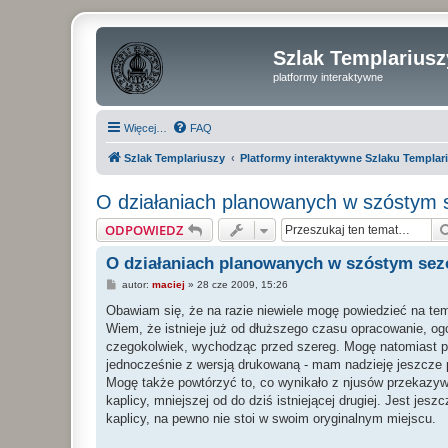
Szlak Templariusz
platformy interaktywne
Więcej…
FAQ
Szlak Templariuszy
Platformy interaktywne Szlaku Templar
O działaniach planowanych w szóstym 
ODPOWIEDZ
O działaniach planowanych w szóstym sez
P
autor:
maciej
»
28 cze 2009, 15:26
o
s
Obawiam się, że na razie niewiele mogę powiedzieć na tem
t
Wiem, że istnieje już od dłuższego czasu opracowanie, ogó
czegokolwiek, wychodząc przed szereg. Mogę natomiast p
jednocześnie z wersją drukowaną - mam nadzieję jeszcze
Mogę także powtórzyć to, co wynikało z njusów przekazywa
kaplicy, mniejszej od do dziś istniejącej drugiej. Jest jes
kaplicy, na pewno nie stoi w swoim oryginalnym miejscu.