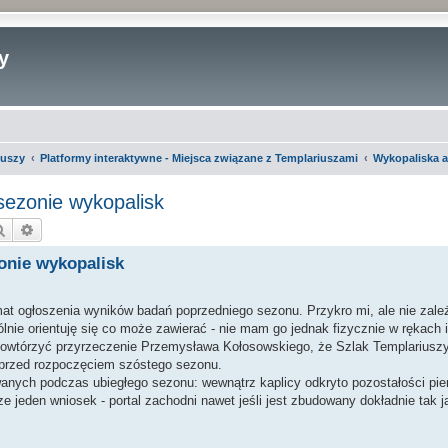
y
iuszy
Platformy interaktywne - Miejsca związane z Templariuszami
Wykopaliska 
sezonie wykopalisk
Szukaj
Wyszukiwanie zaawansowane
onie wykopalisk
at ogłoszenia wyników badań poprzedniego sezonu. Przykro mi, ale nie zale
lnie orientuję się co może zawierać - nie mam go jednak fizycznie w rękach 
owtórzyć przyrzeczenie Przemysława Kołosowskiego, że Szlak Templariuszy
 przed rozpoczęciem szóstego sezonu.
nych podczas ubiegłego sezonu: wewnątrz kaplicy odkryto pozostałości pier
zcze jeden wniosek - portal zachodni nawet jeśli jest zbudowany dokładnie tak 