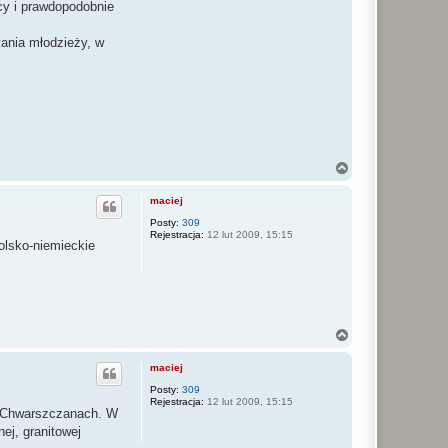
cy i prawdopodobnie
kania młodzieży, w
N
a
g
maciej
ó
r
Posty:
309
Rejestracja:
12 lut 2009, 15:15
ę
olsko-niemieckie
N
a
g
maciej
ó
r
Posty:
309
Rejestracja:
12 lut 2009, 15:15
ę
 w Chwarszczanach. W
ej, granitowej