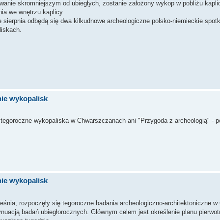
nie skromniejszym od ubiegłych, zostanie założony wykop w pobliżu kapli
ia we wnętrzu kaplicy.
e sierpnia odbędą się dwa kilkudnowe archeologiczne polsko-niemieckie spot
liskach.
ie wykopalisk
tegoroczne wykopaliska w Chwarszczanach ani "Przygoda z archeologią" - p
ie wykopalisk
rześnia, rozpoczęły się tegoroczne badania archeologiczno-architektoniczne
ynuacją badań ubiegłorocznych. Głównym celem jest określenie planu pierwotn