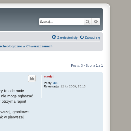
Szukaj
Wyszukiwanie z
Zarejestruj się
Zaloguj się
archeologiczne w Chwarszczanach
Posty: 3 • Strona
1
z
1
maciej
Posty:
309
Rejestracja:
12 lut 2009, 15:15
ży to ode mnie.
i nie mogę ogłaszać
 otrzyma raport
wszej, granitowej
jak w pierwszej