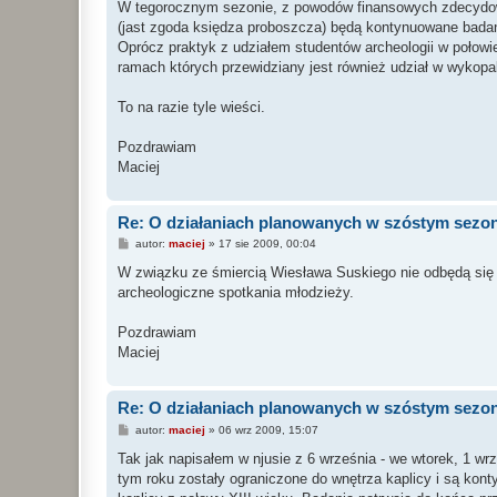
W tegorocznym sezonie, z powodów finansowych zdecydowa
(jast zgoda księdza proboszcza) będą kontynuowane badan
Oprócz praktyk z udziałem studentów archeologii w połowi
ramach których przewidziany jest również udział w wykopa
To na razie tyle wieści.
Pozdrawiam
Maciej
Re: O działaniach planowanych w szóstym sezon
P
autor:
maciej
»
17 sie 2009, 00:04
o
s
W związku ze śmiercią Wiesława Suskiego nie odbędą się 
t
archeologiczne spotkania młodzieży.
Pozdrawiam
Maciej
Re: O działaniach planowanych w szóstym sezon
P
autor:
maciej
»
06 wrz 2009, 15:07
o
s
Tak jak napisałem w njusie z 6 września - we wtorek, 1 w
t
tym roku zostały ograniczone do wnętrza kaplicy i są kont