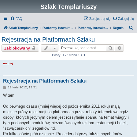
Szlak Templariuszy
FAQ
Zarejestruj się
Zaloguj się
S
Szlak Templariuszy
Platformy interaktywne Szlaku Templariuszy
Platformy interaktywne - Zakon Templariuszy
Reguła
z
Rejestracja na Platformach Szlaku
u
Szukaj
Wyszuk
Zablokowany
k
Posty: 1 • Strona
1
z
1
a
maciej
j
Rejestracja na Platformach Szlaku
P
18 kwie 2012, 13:51
o
s
Witam
t
Od pewnego czasu (mniej więcej od października 2011 roku) mają
miejsce próby rejestracji na platformach przez roboty internetowe bądź
osoby, których jedynym celem jest rozsyłanie spamu na temat wiagry i
tym podobnych produktów, niezamówionych reklam restauracji i hoteli,
"szwajcarskich" zegarków itd.
Po kilkanaście prób dziennie. Proceder dotyczy także innych forów