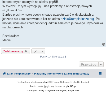
internetowych opartych na silniku phpBB.
W związku z tym występują u nas problemy z rejestracją nowych
użytkowników.
Bardzo prosimy nowe osoby chcące uczestniczyć w dyskusjach a
jeszcze nie zarejestrowane o list na adres
szlak@templariusze.org
. Po
krótkiej wymianie korespondencji admin zarejestruje nowego użytkownika
na platformach.
Pozdrawiam
Maciej
Zablokowany
Posty: 1 • Strona
1
z
1
Przejdź do
Szlak Templariuszy
Platformy interaktywne Szlaku Templariuszy
Technologię dostarcza
phpBB
® Forum Software © phpBB Limited
Polski pakiet językowy dostarcza
phpBB.pl
Zasady ochrony danych osobowych
|
Regulamin