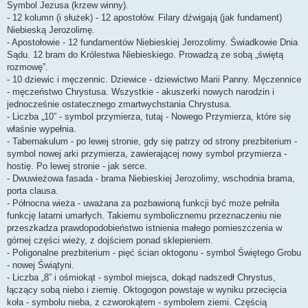
Symbol Jezusa (krzew winny).
- 12 kolumn (i służek) - 12 apostołów. Filary dźwigają (jak fundament)
Niebieską Jerozolimę.
- Apostołowie - 12 fundamentów Niebieskiej Jerozolimy. Świadkowie Dnia
Sądu. 12 bram do Królestwa Niebieskiego. Prowadzą ze sobą „świętą
rozmowę”.
- 10 dziewic i męczennic. Dziewice - dziewictwo Marii Panny. Męczennice
- męczeństwo Chrystusa. Wszystkie - akuszerki nowych narodzin i
jednocześnie ostatecznego zmartwychstania Chrystusa.
- Liczba „10” - symbol przymierza, tutaj - Nowego Przymierza, które się
właśnie wypełnia.
- Tabernakulum - po lewej stronie, gdy się patrzy od strony prezbiterium -
symbol nowej arki przymierza, zawierającej nowy symbol przymierza -
hostię. Po lewej stronie - jak serce.
- Dwuwieżowa fasada - brama Niebieskiej Jerozolimy, wschodnia brama,
porta clausa.
- Północna wieża - uważana za pozbawioną funkcji być może pełniła
funkcję latarni umarłych. Takiemu symbolicznemu przeznaczeniu nie
przeszkadza prawdopodobieństwo istnienia małego pomieszczenia w
górnej części wieży, z dojściem ponad sklepieniem.
- Poligonalne prezbiterium - pięć ścian oktogonu - symbol Świętego Grobu
- nowej Świątyni.
- Liczba „8” i ośmiokąt - symbol miejsca, dokąd nadszedł Chrystus,
łączący sobą niebo i ziemię. Oktogogon powstaje w wyniku przecięcia
koła - symbolu nieba, z czworokątem - symbolem ziemi. Częścią