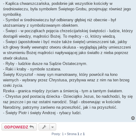
- Kaplica chwarszczańska, podobnie jak wszystkie kościoły w
średniowieczu, była symbolem Świętego Grobu, przejmując również jego
symbolikę.
- Symbol w średniowieczu był odbierany głębiej niż obecnie - był
utożsamiany z symbolizowanym obiektem.
- Święci - w początkach pojęcia chrześcijańskiej świętości - ludzie, którzy
dostąpili wiedzy, mądrości Bożej. To mędrcy - ci, którzy wiedzą.
- Święci (apostołowie i być może także święte) umieszczeni tak, jakby
ich głowy tkwiły wewnątrz otworu okulusa - wyglądają jakby umieszczeni
w strumieniu Bożej mądrości napływającej jako światło z nieba poprzez
otwór okulusa.
- Ryby - ludzkie dusze na Sądzie Ostatecznym.
- Raki i kraby - symbole szatana.
Święty Krzysztof - nowy syn marnotrawny, który powrócił na łono
wiernych - wybrany przez Chrystusa, przybywa wraz z nim na ten brzeg
rzeki życia.
Rzeka - granica między życiam a śmiercią - tym a tamtym światem.
- Chrystus pod postacią dziecka - Dzieciątko Jezus, bo nadchodzi, by się
raz jeszcze i po raz ostatni narodzić. Stąd - obserwując w kościele
Narodziny, patrzymy zarówno na przeszłość, jak i na przyszłość.
- Święty Piotr i święty Andrzej - rybacy ludzi.
ODPOWIEDZ
Posty: 1 • Strona
1
z
1