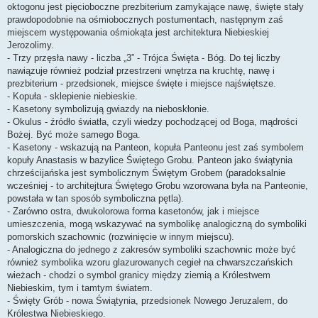
oktogonu jest pięcioboczne prezbiterium zamykające nawę, święte stały
prawdopodobnie na ośmiobocznych postumentach, następnym zaś
miejscem występowania ośmiokąta jest architektura Niebieskiej
Jerozolimy.
- Trzy przęsła nawy - liczba „3” - Trójca Święta - Bóg. Do tej liczby
nawiązuje również podział przestrzeni wnętrza na kruchtę, nawę i
prezbiterium - przedsionek, miejsce święte i miejsce najświętsze.
- Kopuła - sklepienie niebieskie.
- Kasetony symbolizują gwiazdy na nieboskłonie.
- Okulus - źródło światła, czyli wiedzy pochodzącej od Boga, mądrości
Bożej. Być może samego Boga.
- Kasetony - wskazują na Panteon, kopuła Panteonu jest zaś symbolem
kopuły Anastasis w bazylice Świętego Grobu. Panteon jako świątynia
chrześcijańska jest symbolicznym Świętym Grobem (paradoksalnie
wcześniej - to architejtura Świętego Grobu wzorowana była na Panteonie,
powstała w tan sposób symboliczna pętla).
- Zarówno ostra, dwukolorowa forma kasetonów, jak i miejsce
umieszczenia, mogą wskazywać na symbolikę analogiczną do symboliki
pomorskich szachownic (rozwinięcie w innym miejscu).
- Analogiczna do jednego z zakresów symboliki szachownic może być
również symbolika wzoru glazurowanych cegieł na chwarszczańskich
wieżach - chodzi o symbol granicy między ziemią a Królestwem
Niebieskim, tym i tamtym światem.
- Święty Grób - nowa Świątynia, przedsionek Nowego Jeruzalem, do
Królestwa Niebieskiego.