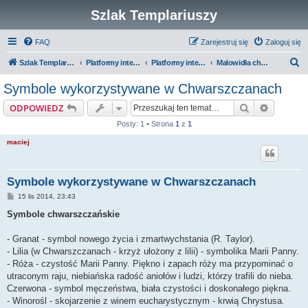
Szlak Templariuszy
FAQ
Zarejestruj się
Zaloguj się
S
Szlak Templariuszy
Platformy interaktywne Szlaku Templariuszy
Platformy interaktywne - Miejsca związane z Templariuszami
Malowidła chwarszczańskie
z
Symbole wykorzystywane w Chwarszczanach
u
Szukaj
Wyszuki
ODPOWIEDZ
k
Posty: 1 • Strona
1
z
1
a
maciej
j
Symbole wykorzystywane w Chwarszczanach
P
15 lis 2014, 23:43
o
s
Symbole chwarszczańskie
t
- Granat - symbol nowego życia i zmartwychstania (R. Taylor).
- Lilia (w Chwarszczanach - krzyż ułożony z lilii) - symbolika Marii Panny.
- Róża - czystość Marii Panny. Piękno i zapach róży ma przypominać o
utraconym raju, niebiańska radość aniołów i ludzi, którzy trafili do nieba.
Czerwona - symbol męczeństwa, biała czystości i doskonałego piękna.
- Winorośl - skojarzenie z winem eucharystycznym - krwią Chrystusa.