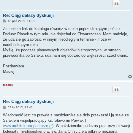
Re: Ciąg dalszy dyskusji
P
13 paź 2009, 14:21
o
s
Zmieniłem link do katalogu również w moim poprzedzającym poście.
t
Dariusz Piasek w tym roku nie dojechał do Chwarszczan. Mam nadzieję,
że uda się go zaprosić w innym nieodległym terminie - może w
nadchodzącym roku.
Myślę, że podczas planowanych objazdów historycznych, w ramach
przewodnika po Szlaku, uda nam się dotrzeć do większości szachownic.
Pozdrawiam
Maciej
maciej
Re: Ciąg dalszy dyskusji
P
07 lis 2012, 23:43
o
s
Wiadomość jest co prawda z października ale dziś przekazał i ją stale ze
t
Szlakiem współpracujący ks. Sławomir Pawlak (
www.architektura.pomorze.pl
). W październiku podczas prac przy elewacji
kolegiaty myśliborskiej p.w. św. Jana Chrzciciela odkryto nieznaną