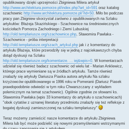
opublikowany dzięki uprzejmości Zbigniewa Milera artykuł
http://www.architektura.pomorze.pl/index.php?art_id=591
oraz katalog
szachownic
http://www.architektura.pomorze.pl/?id=50
. Miło bo podczas
pracy pan Zbigniew skorzystał zarówno z opublikowanych na Szlaku
artykułów: Błażeja Skazińskiego - Szachownice na średniowiecznych
kościołach Pomorza Zachodniego i Ziemi Lubuskiej
http://old.templariusze.org/szachownice.php
, Sławomira Pawlaka -
Szachownice - próba interpretacji
http://old.templariusze.org/szach_artykul.php
jak i z komentarzy do
artykułu Błażeja, które przerodziły się w jedną z najciekawszych chyba
dotąd dyskusji na Szlaku
http://old.templariusze.org/komentarze. ... iej&wpis=0
. W komentarzach
udzielał się również badacz szachownic od wielu lat - Marian Anklewicz,
którego prace wymieniane są w źródłach artykułu. Tamże również
znalazły się artykuły Dariusza Piaska autora artykułu Na szlaku
krzyżowców opublikowanego w 1996 roku w Pomeranii (Dariusz Piasek
prawdopodobnie odwiedzi w tym roku Chwarszczany z wykładem
polemicznym na temat szachownic). Ogólnie zgodnie ze słowami ks.
Sławomira Pawlaka (wpis 33 komentarzy do artykułu o szachownicach)
"obok cytatów z uznanej literatury przedmiotu znalazły się też refleksje z
bogatej dyskusji zamieszczonej na szlaku templariuszy"
Teraz możemy zamieścić nasze komentarze do artykułu Zbigniewa
Milera lub być może podzielić się nowymi przemyśleniami wstrzymanymi
do czasu zapoznania się z artykułem.