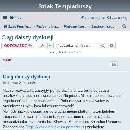
Szlak Templariuszy
FAQ
Zarejestruj się
Zaloguj się
S
Szlak Templariuszy
Platformy interaktywne Szlaku Templariuszy
Platformy interaktywne - Średniowiecze
Szachownice na średniowiecznych kościołach granitowych
z
Ciąg dalszy dyskusji
u
Szukaj
Wyszuki
ODPOWIEDZ
k
Posty: 6 • Strona
1
z
1
a
maciej
j
Ciąg dalszy dyskusji
P
17 maja 2009, 14:28
o
s
Nasze rozważania zastygły ponad dwa lata lata temu do czasu
t
możliwości zapoznania się z pracą Zbigniewa Milera - podsumowaniem
jego badań nad szachownicami - "Rola motywu szachownicy w
średniowiecznych kościołach granitowych".
No i gdy przygotowując się do uruchomienia platform przeglądałem
znajomą mi zawartość internetu spotkała mnie (i nas teraz) miła
niespodzianka: na stronie ks. Sławka - Architektura Sakralna Pomorza
Zachodniego (
http://www.architektura.pomorze.pl
) znalazłem