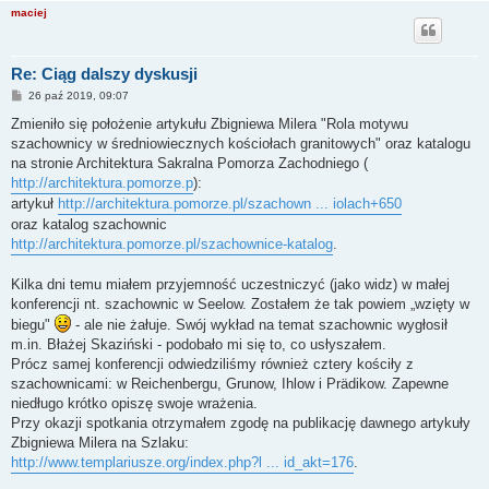
maciej
Re: Ciąg dalszy dyskusji
P
26 paź 2019, 09:07
o
s
Zmieniło się położenie artykułu Zbigniewa Milera "Rola motywu
t
szachownicy w średniowiecznych kościołach granitowych" oraz katalogu
na stronie Architektura Sakralna Pomorza Zachodniego (
http://architektura.pomorze.p
):
artykuł
http://architektura.pomorze.pl/szachown ... iolach+650
oraz katalog szachownic
http://architektura.pomorze.pl/szachownice-katalog
.
Kilka dni temu miałem przyjemność uczestniczyć (jako widz) w małej
konferencji nt. szachownic w Seelow. Zostałem że tak powiem „wzięty w
biegu"
- ale nie żałuje. Swój wykład na temat szachownic wygłosił
m.in. Błażej Skaziński - podobało mi się to, co usłyszałem.
Prócz samej konferencji odwiedziliśmy również cztery kościły z
szachownicami: w Reichenbergu, Grunow, Ihlow i Prädikow. Zapewne
niedługo krótko opiszę swoje wrażenia.
Przy okazji spotkania otrzymałem zgodę na publikację dawnego artykuły
Zbigniewa Milera na Szlaku:
http://www.templariusze.org/index.php?l ... id_akt=176
.