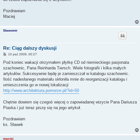
Pozdrawiam
Maciej
Sławomir
Re: Ciąg dalszy dyskusji
P
10 paź 2009, 00:27
o
s
Pod koniec wakacji otrzymałem płytkę CD od niemieckiego pasjonata
t
szachownic, Pana Reinharda Tiersch. Wiele fotografii i kilka małych
artykułów. Sukcesywnie będę je zamieszczał w katalogu szachownic.
Ilość nadesłanego materiału skłoniła mnie do reorganizacji katalogu i
umieszczenia go w nowej lokalizacji
http://www.architektura.pomorze.pl/?id=50
Chętnie dowiem się czegoś więcej o zapowiadanej wizycie Pana Dariusza
Piaska i już teraz piszę się na jego artykuł.
Pozdrawiam
ks. Sławek
maciej