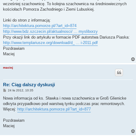
wcześniej szachownicę. To kolejna szachownica na średniowiecznych
kościołach Pomorza Zachodniego i Ziemi Lubuskiej.
Linki do stron z informacją:
http://architektura.pomorze.pl/?art_id=874
http://www.bdz.szczecin.pl/aktualnosci/ ... mysliborzy
Przy okazji link do artykułu w formacie PDF autorstwa Dariusza Piaska:
http://www.templariusze.org/download/d_ ... i-2011.pdf
Pozdrawiam
Maciej
maciej
Re: Ciąg dalszy dyskusji
P
24 lis 2012, 10:35
o
s
Nowa informacja od ks. Sławka i nowa szachownica w Groß Glienicke
t
odkryta przypadkowo pod warstwą tynku podczas prac remontowych.
Więcej:
http://architektura.pomorze.pl/?art_id=877
Pozdrawiam
Maciej