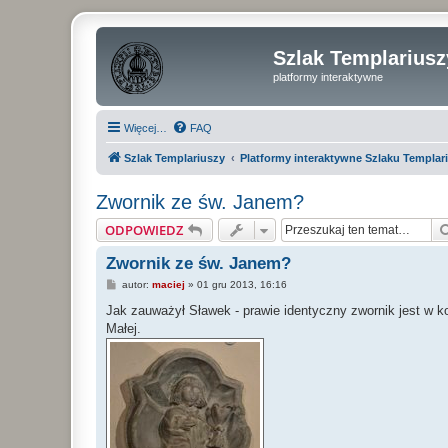
Szlak Templariusz
platformy interaktywne
Więcej…
FAQ
Szlak Templariuszy
Platformy interaktywne Szlaku Templar
Zwornik ze św. Janem?
ODPOWIEDZ
Zwornik ze św. Janem?
P
autor:
maciej
»
01 gru 2013, 16:16
o
s
Jak zauważył Sławek - prawie identyczny zwornik jest w k
t
Małej.