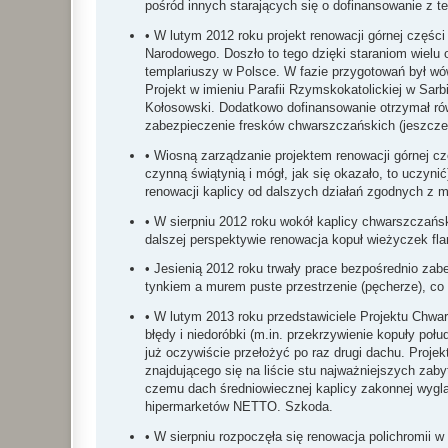
pośród innych starających się o dofinansowanie z t
• W lutym 2012 roku projekt renowacji górnej części
Narodowego. Doszło to tego dzięki staraniom wielu o
templariuszy w Polsce. W fazie przygotowań był wów
Projekt w imieniu Parafii Rzymskokatolickiej w Sar
Kołosowski. Dodatkowo dofinansowanie otrzymał rów
zabezpieczenie fresków chwarszczańskich (jeszcze 
• Wiosną zarządzanie projektem renowacji górnej cz
czynną świątynią i mógł, jak się okazało, to uczyn
renowacji kaplicy od dalszych działań zgodnych z 
• W sierpniu 2012 roku wokół kaplicy chwarszczańsk
dalszej perspektywie renowacja kopuł wieżyczek fl
• Jesienią 2012 roku trwały prace bezpośrednio za
tynkiem a murem puste przestrzenie (pęcherze), co
• W lutym 2013 roku przedstawiciele Projektu Chwa
błędy i niedoróbki (m.in. przekrzywienie kopuły poł
już oczywiście przełożyć po raz drugi dachu. Projekt
znajdującego się na liście stu najważniejszych zab
czemu dach średniowiecznej kaplicy zakonnej wygl
hipermarketów NETTO. Szkoda.
• W sierpniu rozpoczęła się renowacja polichromii w 