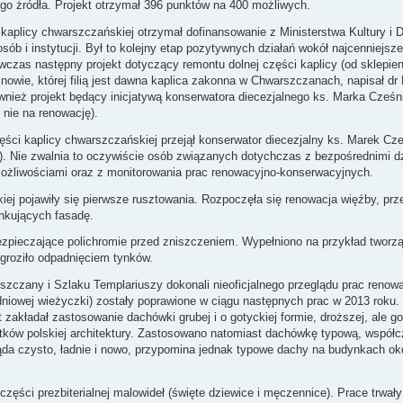
ego żródła. Projekt otrzymał 396 punktów na 400 możliwych.
 kaplicy chwarszczańskiej otrzymał dofinansowanie z Ministerstwa Kultury i 
sób i instytucji. Był to kolejny etap pozytywnych działań wokół najcenniejsz
czas następny projekt dotyczący remontu dolnej części kaplicy (od sklepien
binowie, której filią jest dawna kaplica zakonna w Chwarszczanach, napisał d
nież projekt będący inicjatywą konserwatora diecezjalnego ks. Marka Cześni
nie na renowację).
ęści kaplicy chwarszczańskiej przejął konserwator diecezjalny ks. Marek Cześ
ić). Nie zwalnia to oczywiście osób związanych dotychczas z bezpośrednimi d
możliwościami oraz z monitorowania prac renowacyjno-konserwacyjnych.
iej pojawiły się pierwsze rusztowania. Rozpoczęła się renowacja więźby, pr
ankujących fasadę.
bezpieczające polichromie przed zniszczeniem. Wypełniono na przykład tworz
 groziło odpadnięciem tynków.
rszczany i Szlaku Templariuszy dokonali nieoficjalnego przeglądu prac reno
udniowej wieżyczki) zostały poprawione w ciągu następnych prac w 2013 roku. 
 zakładał zastosowanie dachówki grubej i o gotyckiej formie, droższej, ale g
ytków polskiej architektury. Zastosowano natomiast dachówkę typową, współcz
ąda czysto, ładnie i nowo, przypomina jednak typowe dachy na budynkach ok
części prezbiterialnej malowideł (święte dziewice i męczennice). Prace trwały