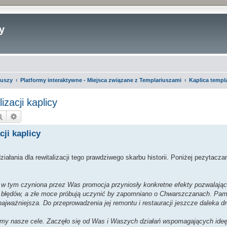
y
iuszy
Platformy interaktywne - Miejsca związane z Templariuszami
Kaplica temp
izacji kaplicy
Szukaj
Wyszukiwanie zaawansowane
cji kaplicy
ałania dla rewitalizacji tego prawdziwego skarbu historii. Poniżej pezytacza
, w tym czyniona przez Was promocja przyniosły konkretne efekty pozwalaj
ę błędów, a złe moce próbują uczynić by zapomniano o Chwarszczanach. Pami
najważniejsza. Do przeprowadzenia jej remontu i restauracji jeszcze daleka 
zujemy nasze cele. Zaczęło się od Was i Waszych działań wspomagających id