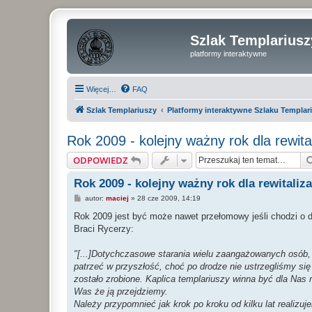
Szlak Templariusz
platformy interaktywne
Więcej…
FAQ
Szlak Templariuszy
Platformy interaktywne Szlaku Templar
Rok 2009 - kolejny ważny rok dla rewital
ODPOWIEDZ
Rok 2009 - kolejny ważny rok dla rewitaliza
P
autor:
maciej
»
28 cze 2009, 14:19
o
s
Rok 2009 jest być może nawet przełomowy jeśli chodzi o dzi
t
Braci Rycerzy:
"[...]Dotychczasowe starania wielu zaangażowanych osób
patrzeć w przyszłość, choć po drodze nie ustrzegliśmy si
zostało zrobione. Kaplica templariuszy winna być dla Nas 
Was że ją przejdziemy.
Należy przypomnieć jak krok po kroku od kilku lat reali