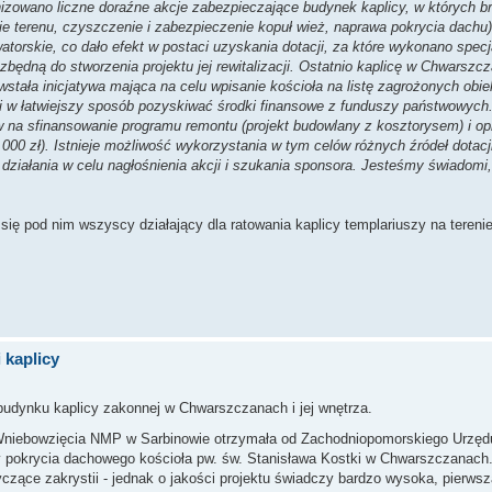
nizowano liczne doraźne akcje zabezpieczające budynek kaplicy, w których br
e terenu, czyszczenie i zabezpieczenie kopuł wież, naprawa pokrycia dachu
orskie, co dało efekt w postaci uzyskania dotacji, za które wykonano specj
będną do stworzenia projektu jej rewitalizacji. Ostatnio kaplicę w Chwarszcz
owstała inicjatywa mająca na celu wpisanie kościoła na listę zagrożonych ob
oli w łatwiejszy sposób pozyskiwać środki finansowe z funduszy państwowych
w na sfinansowanie programu remontu (projekt budowlany z kosztorysem) i o
000 zł). Istnieje możliwość wykorzystania w tym celów różnych źródeł dotacj
 działania w celu nagłośnienia akcji i szukania sponsora. Jesteśmy świado
się pod nim wszyscy działający dla ratowania kaplicy templariuszy na tereni
 kaplicy
budynku kaplicy zakonnej w Chwarszczanach i jej wnętrza.
. Wniebowzięcia NMP w Sarbinowie otrzymała od Zachodniopomorskiego Urzę
 pokrycia dachowego kościoła pw. św. Stanisława Kostki w Chwarszczanach.
yczące zakrystii - jednak o jakości projektu świadczy bardzo wysoka, pierwsz