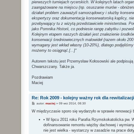
pierwszych turniejach rycerskich. W kolejnych latach orga
zaangażowane na miejscu (np. osuszanie murów - obniżeni
działań problem zauważyli samorządowcy i służby konserwat
ekspertyzy oraz dokumentację konserwatorską kaplicy, niez
przebywający tu z wizytą przedstawiciele ministerstwa. P
jako Pomnika Historii, co podniesie rangę zabytku i pozw
Kolejnym etapem naszych działań jest znalezienie środkó
konserwacji średniowiecznych malowideł (razem około 200 
wymagany jest wkład własny (10-20%), dlatego podjęliśmy
możemy to osiągnąć.[...]"
Autorem tekstu jest Przemysław Kołosowski ale podpisują 
Chwarszczany. Także ja.
Pozdrawiam
Maciej
Re: Rok 2009 - kolejny ważny rok dla rewitalizacji
P
autor:
maciej
»
09 wrz 2014, 08:30
o
s
W międzyczasie sporo się wydarzyło w sprawie renowacji 
t
• W lipcu 2011 roku Parafia Rzymskokatolicka pw
dofinansowanie remontu więżby dachowej i wymiany
nie jest wielka - wystarczy w zasadzie na prace dot