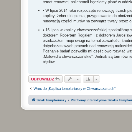
temat renowacji polichromii będziemy pisać w oddz
• W lipcu 2014 roku rozpoczęto renowację trzech p
kaplicy, żeber sklepienia, przygotowanie do obniże
renowacją części murów na zewnątrz trwały przez ca
• 15 lipca w kaplicy chwarszczańskiej spotkaliśmy 
doktorem Robertem Rogalem i z doktorem Jarosław
przekazałem moje uwagi na temat zawartości średni
dotychczasowych pracach nad renowacją malowideł.
Poznanie badań pozwoliło mi częściowo rozwiać wąt
„Malowidła chwarszczańskie”. Jednak są tam równie
błędów.
ODPOWIEDZ
Wróć do „Kaplica templariuszy w Chwarszczanach”
Szlak Templariuszy
Platformy interaktywne Szlaku Templar