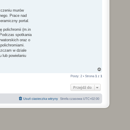
szczeniu murów
anego. Prace nad
eramiczny portal.
 polichromii (m.in
Podczas spotkania
rwatorskich oraz o
polichromiami.
szczam w dziale
 lub powielaniu
N
a
Posty: 2 • Strona
1
z
1
g
ó
r
Przejdź do
ę
Usuń ciasteczka witryny
Strefa czasowa
UTC+02:00