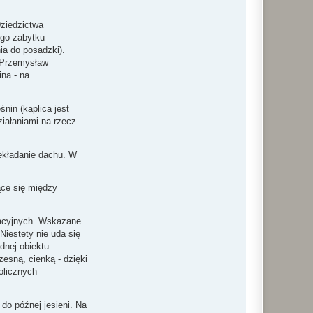
Dziedzictwa
ego zabytku
ia do posadzki).
r Przemysław
na - na
nin (kaplica jest
ziałaniami na rzecz
zekładanie dachu. W
ące się między
wacyjnych. Wskazane
Niestety nie uda się
odnej obiektu
esną, cienką - dzięki
olicznych
 do późnej jesieni. Na