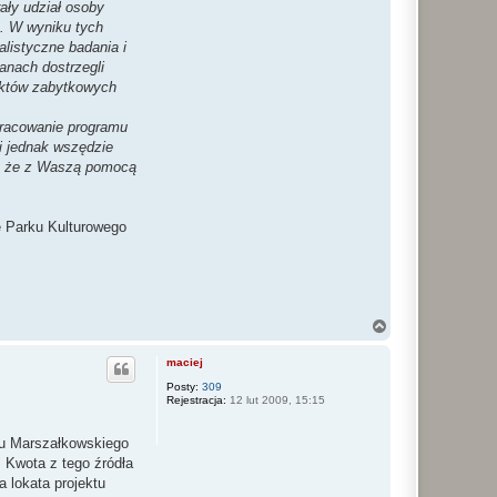
ały udział osoby
). W wyniku tych
alistyczne badania i
anach dostrzegli
iektów zabytkowych
.
pracowanie programu
i jednak wszędzie
mi, że z Waszą pomocą
e Parku Kulturowego
N
a
g
maciej
ó
r
Posty:
309
Rejestracja:
12 lut 2009, 15:15
ę
du Marszałkowskiego
 Kwota z tego źródła
a lokata projektu