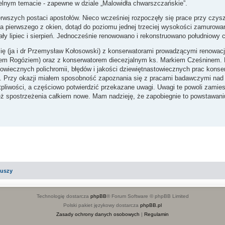
ielnym temacie - zapewne w dziale „Malowidła chwarszczańskie”.
ierwszych postaci apostołów. Nieco wcześniej rozpoczęły się prace przy czy
nia pierwszego z okien, dotąd do poziomu jednej trzeciej wysokości zamurow
ły lipiec i sierpień. Jednocześnie renowowano i rekonstruowano południowy c
się (ja i dr Przemysław Kołosowski) z konserwatorami prowadzącymi renowację
em Rogóziem) oraz z konserwatorem diecezjalnym ks. Markiem Cześninem. 
owiecznych polichromii, błędów i jakości dziewiętnastowiecznych prac konse
 Przy okazji miałem sposobność zapoznania się z pracami badawczymi nad 
pliwości, a częściowo potwierdzić przekazane uwagi. Uwagi te powoli zamie
ż spostrzeżenia całkiem nowe. Mam nadzieję, że zapobiegnie to powstawaniu
iuszy
Technologię dostarcza
phpBB
® Forum Software © phpBB Limited
Polski pakiet językowy dostarcza
phpBB.pl
Zasady ochrony danych osobowych
|
Regulamin