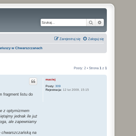
Szukaj
Wyszukiwanie z
Zarejestruj się
Zaloguj się
lariuszy w Chwarszczanach
Posty: 2 • Strona
1
z
1
maciej
Posty:
309
Rejestracja:
12 lut 2009, 15:15
m fragment listu do
ące z optymizmem
ętajmy jednak ile już
droga, ale zapewniamy
eę chwarszczańską na