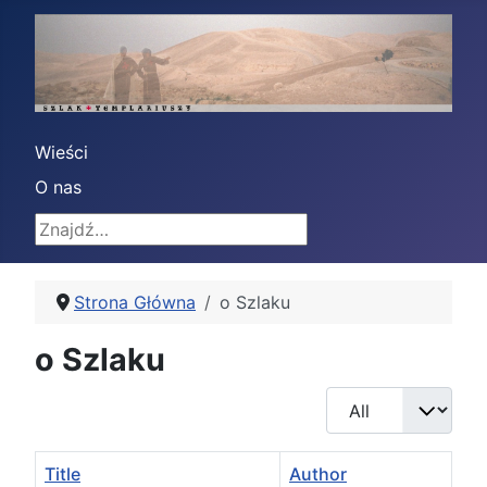
Wieści
O nas
Znajdź
Strona Główna
o Szlaku
o Szlaku
Display #
Title
Author