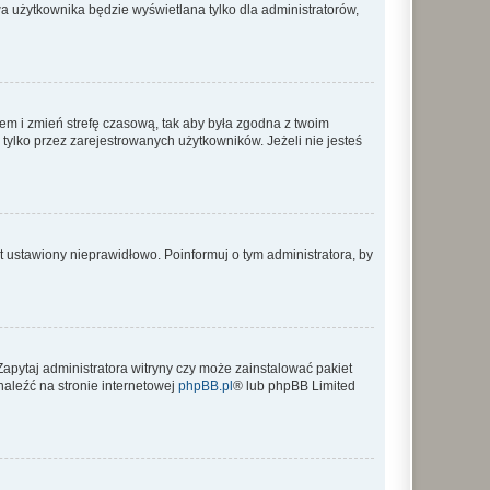
a użytkownika będzie wyświetlana tylko dla administratorów,
ontem i zmień strefę czasową, tak aby była zgodna z twoim
tylko przez zarejestrowanych użytkowników. Jeżeli nie jesteś
t ustawiony nieprawidłowo. Poinformuj o tym administratora, by
Zapytaj administratora witryny czy może zainstalować pakiet
naleźć na stronie internetowej
phpBB.pl
® lub phpBB Limited