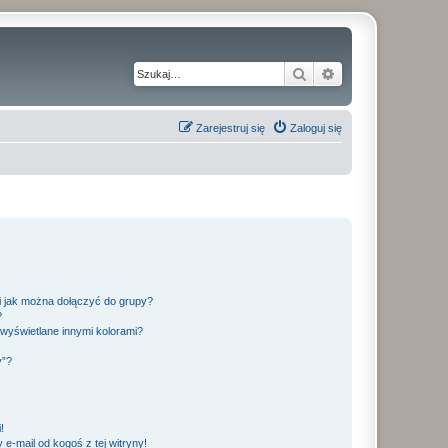
Szukaj
Wyszukiwanie z
Zarejestruj się
Zaloguj się
 i jak można dołączyć do grupy?
?
wyświetlane innymi kolorami?
y”?
!
e-mail od kogoś z tej witryny!