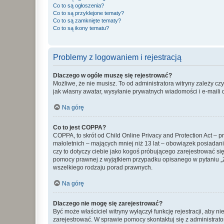
Co to są ogłoszenia?
Co to są przyklejone tematy?
Co to są zamknięte tematy?
Co to są ikony tematu?
Problemy z logowaniem i rejestracją
Dlaczego w ogóle muszę się rejestrować?
Możliwe, że nie musisz. To od administratora witryny zależy cz
jak własny awatar, wysyłanie prywatnych wiadomości i e-maili 
Na górę
Co to jest COPPA?
COPPA, to skrót od Child Online Privacy and Protection Act – 
małoletnich – mających mniej niż 13 lat – obowiązek posiadan
czy to dotyczy ciebie jako kogoś próbującego zarejestrować się 
pomocy prawnej z wyjątkiem przypadku opisanego w pytaniu „Z
wszelkiego rodzaju porad prawnych.
Na górę
Dlaczego nie mogę się zarejestrować?
Być może właściciel witryny wyłączył funkcję rejestracji, aby n
zarejestrować. W sprawie pomocy skontaktuj się z administrato