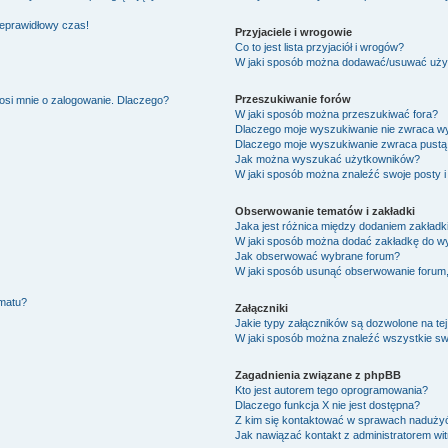
ieprawidłowy czas!
Przyjaciele i wrogowie
Co to jest lista przyjaciół i wrogów?
W jaki sposób można dodawać/usuwać użytk
Przeszukiwanie forów
osi mnie o zalogowanie. Dlaczego?
W jaki sposób można przeszukiwać fora?
Dlaczego moje wyszukiwanie nie zwraca w
Dlaczego moje wyszukiwanie zwraca pustą 
Jak można wyszukać użytkowników?
W jaki sposób można znaleźć swoje posty i
Obserwowanie tematów i zakładki
Jaka jest różnica między dodaniem zakład
W jaki sposób można dodać zakładkę do w
Jak obserwować wybrane forum?
W jaki sposób usunąć obserwowanie forum
ematu?
Załączniki
Jakie typy załączników są dozwolone na tej
W jaki sposób można znaleźć wszystkie swo
Zagadnienia związane z phpBB
Kto jest autorem tego oprogramowania?
Dlaczego funkcja X nie jest dostępna?
Z kim się kontaktować w sprawach nadużyć
Jak nawiązać kontakt z administratorem wi