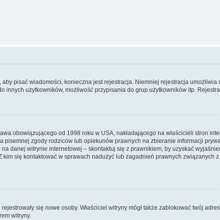
y, aby pisać wiadomości, konieczna jest rejestracja. Niemniej rejestracja umożliwia
do innych użytkowników, możliwość przypisania do grup użytkowników itp. Rejestracj
prawa obowiązującego od 1998 roku w USA, nakładającego na właścicieli stron int
ia pisemnej zgody rodziców lub opiekunów prawnych na zbieranie informacji prywa
na danej witrynie internetowej – skontaktuj się z prawnikiem, by uzyskać wyjaśnieni
 kim się kontaktować w sprawach nadużyć lub zagadnień prawnych związanych z t
ie rejestrowały się nowe osoby. Właściciel witryny mógł także zablokować twój adre
rem witryny.