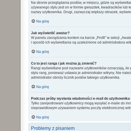
Na stronie przeglądania postów, w miejscu, gdzie są wyświetl
używanego stylu jest on w formie gwiazdek, kwadracików lub kro
nazwy użytkownika. Drugi, zazwyczaj większy obrazek, wyświet
Na górę
Jak wyświetlić awatar?
W panelu zarządzania kontem na karcie „Profil” w sekcji „Awat
i sposób ich wyświetlania są uzależnione od administratora wit
Na górę
Co to jest ranga i jak można ją zmienić?
Rangi wyświetlane pod nazwami użytkowników oznaczają, ile po
stylu rang, ponieważ ustawia je administrator witryny. Nie należ
administrator obniży licznik postów takiego użytkownika.
Na górę
Podczas próby wysłania wiadomości e-mail do użytkownika 
Tylko zarejestrowani użytkownicy mogą wysyłać e-maile do inny
nieprawidłowym używaniem systemu poczty elektronicznej wit
Na górę
Problemy z pisaniem