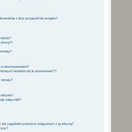
owników z listy przyjaciół lub wrogów?
yników?
stronę?!
 tematy?
ki a obserwowaniem?
ybranych tematów lub je obserwować??
, tematu?
 witrynie?
je załączniki?
 lub zagadnień prawnych związanych z tą witryną?
tryny?