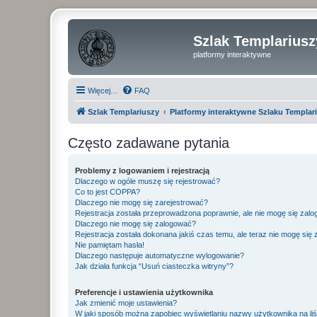
Szlak Templariusz
platformy interaktywne
Więcej…
FAQ
Szlak Templariuszy
Platformy interaktywne Szlaku Templar
Często zadawane pytania
Problemy z logowaniem i rejestracją
Dlaczego w ogóle muszę się rejestrować?
Co to jest COPPA?
Dlaczego nie mogę się zarejestrować?
Rejestracja została przeprowadzona poprawnie, ale nie mogę się zal
Dlaczego nie mogę się zalogować?
Rejestracja została dokonana jakiś czas temu, ale teraz nie mogę się
Nie pamiętam hasła!
Dlaczego następuje automatyczne wylogowanie?
Jak działa funkcja “Usuń ciasteczka witryny”?
Preferencje i ustawienia użytkownika
Jak zmienić moje ustawienia?
W jaki sposób można zapobiec wyświetlaniu nazwy użytkownika na li