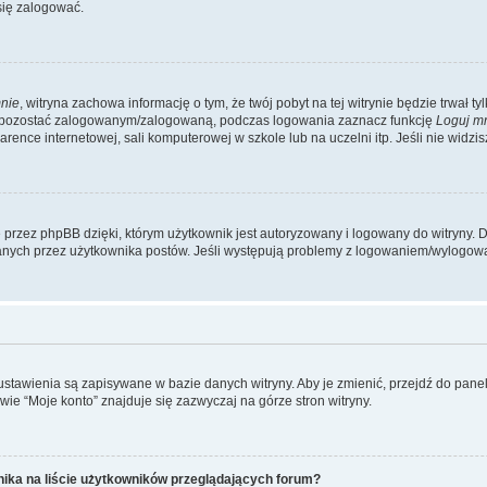
się zalogować.
nie
, witryna zachowa informację o tym, że twój pobyt na tej witrynie będzie trwał t
y pozostać zalogowanym/zalogowaną, podczas logowania zaznacz funkcję
Loguj m
ence internetowej, sali komputerowej w szkole lub na uczelni itp. Jeśli nie widzisz t
przez phpBB dzięki, którym użytkownik jest autoryzowany i logowany do witryny. D
zytanych przez użytkownika postów. Jeśli występują problemy z logowaniem/wylogo
 ustawienia są zapisywane w bazie danych witryny. Aby je zmienić, przejdź do p
ie “Moje konto” znajduje się zazwyczaj na górze stron witryny.
ika na liście użytkowników przeglądających forum?