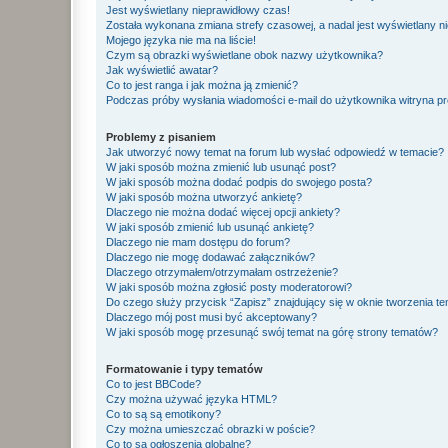
Jest wyświetlany nieprawidłowy czas!
Została wykonana zmiana strefy czasowej, a nadal jest wyświetlany n
Mojego języka nie ma na liście!
Czym są obrazki wyświetlane obok nazwy użytkownika?
Jak wyświetlić awatar?
Co to jest ranga i jak można ją zmienić?
Podczas próby wysłania wiadomości e-mail do użytkownika witryna pr
Problemy z pisaniem
Jak utworzyć nowy temat na forum lub wysłać odpowiedź w temacie?
W jaki sposób można zmienić lub usunąć post?
W jaki sposób można dodać podpis do swojego posta?
W jaki sposób można utworzyć ankietę?
Dlaczego nie można dodać więcej opcji ankiety?
W jaki sposób zmienić lub usunąć ankietę?
Dlaczego nie mam dostępu do forum?
Dlaczego nie mogę dodawać załączników?
Dlaczego otrzymałem/otrzymałam ostrzeżenie?
W jaki sposób można zgłosić posty moderatorowi?
Do czego służy przycisk “Zapisz” znajdujący się w oknie tworzenia t
Dlaczego mój post musi być akceptowany?
W jaki sposób mogę przesunąć swój temat na górę strony tematów?
Formatowanie i typy tematów
Co to jest BBCode?
Czy można używać języka HTML?
Co to są są emotikony?
Czy można umieszczać obrazki w poście?
Co to są ogłoszenia globalne?