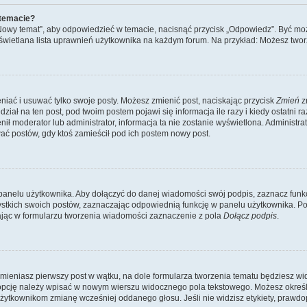
 temacie?
„Nowy temat”, aby odpowiedzieć w temacie, nacisnąć przycisk „Odpowiedz”. Być mo
wyświetlana lista uprawnień użytkownika na każdym forum. Na przykład: Możesz two
niać i usuwać tylko swoje posty. Możesz zmienić post, naciskając przycisk
Zmień
z
iał na ten post, pod twoim postem pojawi się informacja ile razy i kiedy ostatni raz
ienił moderator lub administrator, informacja ta nie zostanie wyświetlona. Administr
ać postów, gdy ktoś zamieścił pod ich postem nowy post.
panelu użytkownika. Aby dołączyć do danej wiadomości swój podpis, zaznacz funk
kich swoich postów, zaznaczając odpowiednią funkcję w panelu użytkownika. Po u
ąc w formularzu tworzenia wiadomości zaznaczenie z pola
Dołącz podpis
.
mieniasz pierwszy post w wątku, na dole formularza tworzenia tematu będziesz widzi
dą opcję należy wpisać w nowym wierszu widocznego pola tekstowego. Możesz określ
 użytkownikom zmianę wcześniej oddanego głosu. Jeśli nie widzisz etykiety, praw