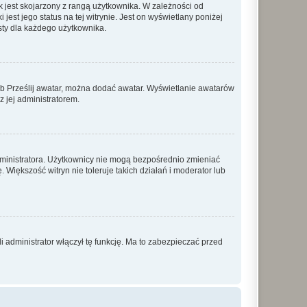
 jest skojarzony z rangą użytkownika. W zależności od
est jego status na tej witrynie. Jest on wyświetlany poniżej
sty dla każdego użytkownika.
lub Prześlij awatar, można dodać awatar. Wyświetlanie awatarów
z jej administratorem.
dministratora. Użytkownicy nie mogą bezpośrednio zmieniać
. Większość witryn nie toleruje takich działań i moderator lub
 administrator włączył tę funkcję. Ma to zabezpieczać przed