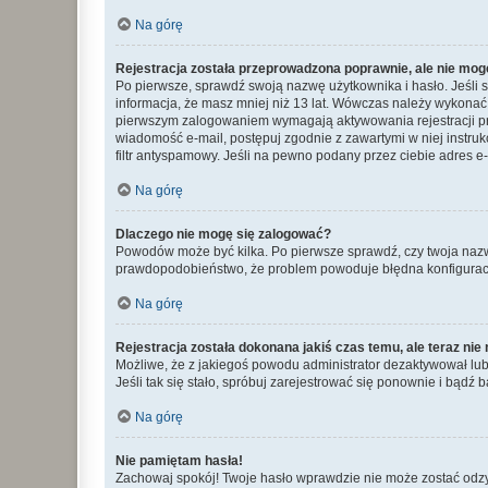
Na górę
Rejestracja została przeprowadzona poprawnie, ale nie mog
Po pierwsze, sprawdź swoją nazwę użytkownika i hasło. Jeśli 
informacja, że masz mniej niż 13 lat. Wówczas należy wykonać i
pierwszym zalogowaniem wymagają aktywowania rejestracji przez
wiadomość e-mail, postępuj zgodnie z zawartymi w niej instru
filtr antyspamowy. Jeśli na pewno podany przez ciebie adres e-
Na górę
Dlaczego nie mogę się zalogować?
Powodów może być kilka. Po pierwsze sprawdź, czy twoja nazwa u
prawdopodobieństwo, że problem powoduje błędna konfiguracja w
Na górę
Rejestracja została dokonana jakiś czas temu, ale teraz ni
Możliwe, że z jakiegoś powodu administrator dezaktywował lub u
Jeśli tak się stało, spróbuj zarejestrować się ponownie i bą
Na górę
Nie pamiętam hasła!
Zachowaj spokój! Twoje hasło wprawdzie nie może zostać odzys