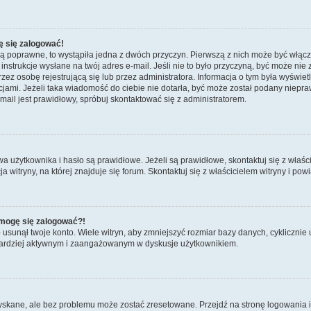
ę się zalogować!
są poprawne, to wystąpiła jedna z dwóch przyczyn. Pierwszą z nich może być włącz
nstrukcje wysłane na twój adres e-mail. Jeśli nie to było przyczyną, być może nie 
 osobę rejestrującą się lub przez administratora. Informacja o tym była wyświetlo
kcjami. Jeżeli taka wiadomość do ciebie nie dotarła, być może został podany niep
mail jest prawidłowy, spróbuj skontaktować się z administratorem.
żytkownika i hasło są prawidłowe. Jeżeli są prawidłowe, skontaktuj się z właścicie
itryny, na której znajduje się forum. Skontaktuj się z właścicielem witryny i po
e mogę się zalogować?!
sunął twoje konto. Wiele witryn, aby zmniejszyć rozmiar bazy danych, cyklicznie u
dź bardziej aktywnym i zaangażowanym w dyskusje użytkownikiem.
kane, ale bez problemu może zostać zresetowane. Przejdź na stronę logowania i k