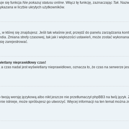
je się funkcja
Nie pokazuj statusu online
. Włącz tę funkcję, zaznaczając
Tak
. Nazw
wykazana w liczbie ukrytych użytkowników.
ta, w której się znajdujesz. Jeśli tak właśnie jest, przejdź do panelu zarządzania k
dia. Zmiana strefy czasowej, tak jak i większości ustawień, może zostać wykonana 
się zarejestrować.
wietlany nieprawidłowy czas!
a czas nadal jest wyświetlany nieprawidłowo, oznacza to, że czas na serwerze jes
 twoją wersję językową albo nikt jeszcze nie przetłumaczył phpBB3 na twój język. 
a nie istnieje, może spróbujesz go utworzyć. Więcej informacji na ten temat można z