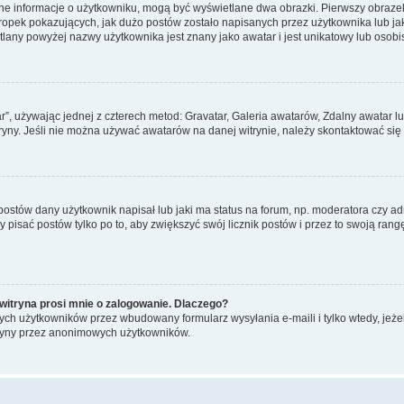
ane informacje o użytkowniku, mogą być wyświetlane dwa obrazki. Pierwszy obrazek
pek pokazujących, jak dużo postów zostało napisanych przez użytkownika lub jaki j
lany powyżej nazwy użytkownika jest znany jako awatar i jest unikatowy lub osobi
ar”, używając jednej z czterech metod: Gravatar, Galeria awatarów, Zdalny awatar 
ryny. Jeśli nie można używać awatarów na danej witrynie, należy skontaktować się 
stów dany użytkownik napisał lub jaki ma status na forum, np. moderatora czy a
y pisać postów tylko po to, aby zwiększyć swój licznik postów i przez to swoją rangę
witryna prosi mnie o zalogowanie. Dlaczego?
ch użytkowników przez wbudowany formularz wysyłania e-maili i tylko wtedy, jeżeli
ryny przez anonimowych użytkowników.