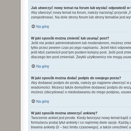
Jak utworzyć nowy temat na forum lub wysłać odpowiedź w
Aby utworzyć nowy temat na forum, należy nacisnąć przycisk 
zarejestrować. Na dole strony forum lub strony tematów jest 
Na górę
W jaki sposób można zmienić lub usunąć post?
Jeśli nie jesteś administratorem lub moderatorem, możesz zmie
tylko przez pewien czas po jego napisaniu. Jeżeli ktoś odpowiedz
jeśli ktoś zamieścił pod tym postem kolejny post. Jeśli post zm
dlaczego ten post zmieniali. Zwykli użytkownicy nie mogą usuw
Na górę
W jaki sposób można dodać podpis do swojego posta?
Aby dodawać podpis do posta, należy go najpierw utworzyć w 
wiadomości. Możesz także domyślnie dodawać podpis do wszyst
możesz zdecydować o niedodawaniu do niego podpisu, usuwaj
Na górę
W jaki sposób można utworzyć ankietę?
Tworzenie ankiet jest proste. Kiedy tworzysz nowy temat bądź z
formularzu podaj tytuł ankiety i co najmniej dwie opcje. Każ
trwania ankiety (0 – bez limitu czasowego), a także umożliwić