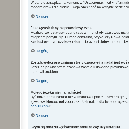
W panelu zarządzania kontem, w “Ustawieniach witryny” znajdu
moderatorów i dla ciebie. Twoja obecność na witrynie będzie 
Na górę
Jest wyświetlany nieprawidłowy czas!
Możliwe, że jest wyświetlany czas z innej strefy czasowej, niż 
miejscem pobytu. Np. Europa centralna, Afryka, czy Nowa Zelan
zarejestrowanym użytkownikiem – teraz jest dobry moment, by 
Na górę
Została wykonana zmiana strefy czasowej, a nadal jest wyś
Jeżeli na pewno strefa czasowa została ustawiona prawidłowo, 
naprawił problem.
Na górę
Mojego języka nie ma na liście!
Być może administrator nie zainstalował pakietu zawierającego
językowy, którego potrzebujesz. Jeśli pakiet dla twojego język
phpBB.com
®
Na górę
Czym są obrazki wyświetlane obok nazwy użytkownika?