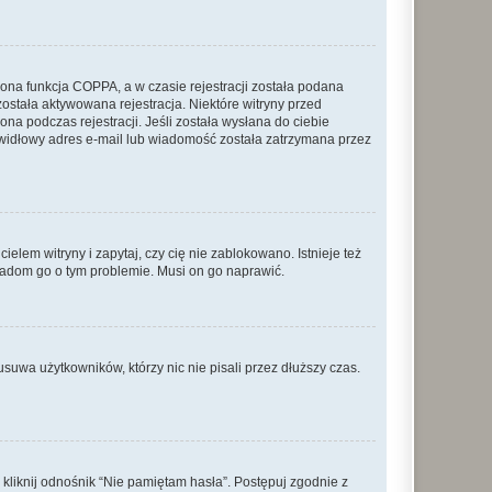
ona funkcja COPPA, a w czasie rejestracji została podana
została aktywowana rejestracja. Niektóre witryny przed
na podczas rejestracji. Jeśli została wysłana do ciebie
rawidłowy adres e-mail lub wiadomość została zatrzymana przez
lem witryny i zapytaj, czy cię nie zablokowano. Istnieje też
wiadom go o tym problemie. Musi on go naprawić.
suwa użytkowników, którzy nic nie pisali przez dłuższy czas.
liknij odnośnik “Nie pamiętam hasła”. Postępuj zgodnie z