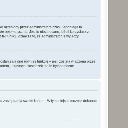
ylko określony przez administratora czas. Zapobiega to
nie automatycznie
. Jest to niezalecane, jeżeli korzystasz z
ej funkcji, oznacza to, że administrator ją wyłączył.
ostarczają one również funkcję – jeśli została włączona przez
waniem, usunięcie ciasteczek może być pomocne.
anelu zarządzania swoim kontem. W tym miejscu możesz dokonać