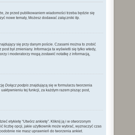
że, że przed publikowaniem wiadomości trzeba będzie się
rzyć nowe tematy, Możesz dodawać załączniki itp.
najdujący się przy danym poście. Czasami można to zrobić
 post był zmieniany. Informacja ta wyświetli się tylko wtedy,
atorzy i moderatorzy mogą zostawić notatkę z informacją,
cję
Dołącz podpis
znajdującą się w formularzu tworzenia
aktywnieniu tej funkcji, za każdym razem pisząc post,
eć etykietę “Utwórz ankietę”. Kliknij ją i w otworzonym
ić liczbę opcji, jakie użytkownik może wybrać, wyznaczyć czas
dopodobnie nie masz uprawnień do tworzenia ankiet.