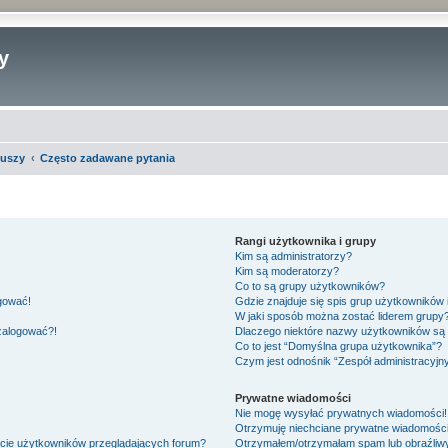
y
iuszy
Często zadawane pytania
Rangi użytkownika i grupy
Kim są administratorzy?
Kim są moderatorzy?
Co to są grupy użytkowników?
ogować!
Gdzie znajduje się spis grup użytkowników
W jaki sposób można zostać liderem grupy
 zalogować?!
Dlaczego niektóre nazwy użytkowników są 
Co to jest “Domyślna grupa użytkownika”?
Czym jest odnośnik “Zespół administracyjn
Prywatne wiadomości
Nie mogę wysyłać prywatnych wiadomości!
Otrzymuję niechciane prywatne wiadomości
ście użytkowników przeglądających forum?
Otrzymałem/otrzymałam spam lub obraźliwy 