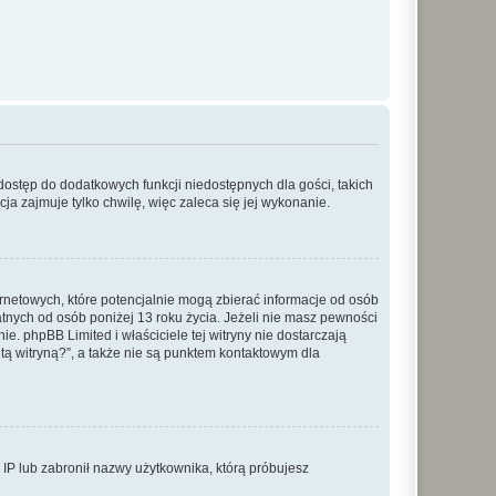
 dostęp do dodatkowych funkcji niedostępnych dla gości, takich
a zajmuje tylko chwilę, więc zaleca się jej wykonanie.
ernetowych, które potencjalnie mogą zbierać informacje od osób
tnych od osób poniżej 13 roku życia. Jeżeli nie masz pewności
e. phpBB Limited i właściciele tej witryny nie dostarczają
ą witryną?”, a także nie są punktem kontaktowym dla
s IP lub zabronił nazwy użytkownika, którą próbujesz