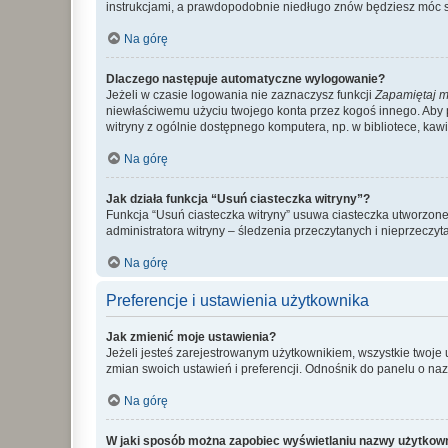
instrukcjami, a prawdopodobnie niedługo znów będziesz móc 
Na górę
Dlaczego następuje automatyczne wylogowanie?
Jeżeli w czasie logowania nie zaznaczysz funkcji
Zapamiętaj m
niewłaściwemu użyciu twojego konta przez kogoś innego. Ab
witryny z ogólnie dostępnego komputera, np. w bibliotece, kawiar
Na górę
Jak działa funkcja “Usuń ciasteczka witryny”?
Funkcja “Usuń ciasteczka witryny” usuwa ciasteczka utworzone 
administratora witryny – śledzenia przeczytanych i nieprzec
Na górę
Preferencje i ustawienia użytkownika
Jak zmienić moje ustawienia?
Jeżeli jesteś zarejestrowanym użytkownikiem, wszystkie twoje
zmian swoich ustawień i preferencji. Odnośnik do panelu o nazw
Na górę
W jaki sposób można zapobiec wyświetlaniu nazwy użytkown