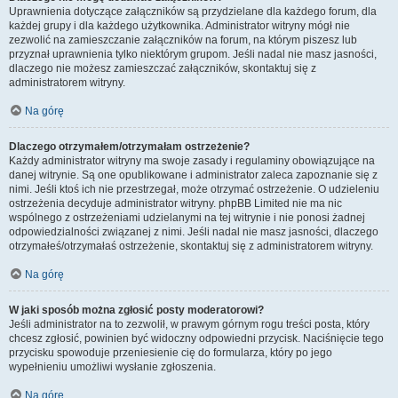
Uprawnienia dotyczące załączników są przydzielane dla każdego forum, dla
każdej grupy i dla każdego użytkownika. Administrator witryny mógł nie
zezwolić na zamieszczanie załączników na forum, na którym piszesz lub
przyznał uprawnienia tylko niektórym grupom. Jeśli nadal nie masz jasności,
dlaczego nie możesz zamieszczać załączników, skontaktuj się z
administratorem witryny.
Na górę
Dlaczego otrzymałem/otrzymałam ostrzeżenie?
Każdy administrator witryny ma swoje zasady i regulaminy obowiązujące na
danej witrynie. Są one opublikowane i administrator zaleca zapoznanie się z
nimi. Jeśli ktoś ich nie przestrzegał, może otrzymać ostrzeżenie. O udzieleniu
ostrzeżenia decyduje administrator witryny. phpBB Limited nie ma nic
wspólnego z ostrzeżeniami udzielanymi na tej witrynie i nie ponosi żadnej
odpowiedzialności związanej z nimi. Jeśli nadal nie masz jasności, dlaczego
otrzymałeś/otrzymałaś ostrzeżenie, skontaktuj się z administratorem witryny.
Na górę
W jaki sposób można zgłosić posty moderatorowi?
Jeśli administrator na to zezwolił, w prawym górnym rogu treści posta, który
chcesz zgłosić, powinien być widoczny odpowiedni przycisk. Naciśnięcie tego
przycisku spowoduje przeniesienie cię do formularza, który po jego
wypełnieniu umożliwi wysłanie zgłoszenia.
Na górę