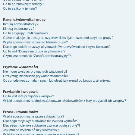
Co to są zamknięte tematy?
Co to są ikony tematu?
Rangi użytkownika i grupy
Kim są administratorzy?
Kim są moderatorzy?
Co to są grupy użytkowników?
Gdzie znajduje się spis grup użytkowników i jak można dołączyć do grupy?
W jaki sposób można zostać liderem grupy?
Dlaczego niektóre nazwy użytkowników są wyświetlane innymi kolorami?
Co to jest “Domyślna grupa użytkownika”?
Czym jest odnośnik “Zespół administracyjny”?
Prywatne wiadomości
Nie mogę wysyłać prywatnych wiadomości!
Otrzymuję niechciane prywatne wiadomości!
Otrzymałem/otrzymałam spam lub obraźliwy e-mail od kogoś z tej witryny!
Przyjaciele i wrogowie
Co to jest lista przyjaciół i wrogów?
W jaki sposób można dodawać/usuwać użytkowników z listy przyjaciół lub wrogów?
Przeszukiwanie forów
W jaki sposób można przeszukiwać fora?
Dlaczego moje wyszukiwanie nie zwraca wyników?
Dlaczego moje wyszukiwanie zwraca pustą stronę?!
Jak można wyszukać użytkowników?
W jaki sposób można znaleźć swoje posty i tematy?