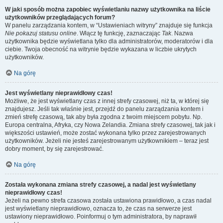
W jaki sposób można zapobiec wyświetlaniu nazwy użytkownika na liście
użytkowników przeglądających forum?
W panelu zarządzania kontem, w “Ustawieniach witryny” znajduje się funkcja
Nie pokazuj statusu online
. Włącz tę funkcję, zaznaczając
Tak
. Nazwa
użytkownika będzie wyświetlana tylko dla administratorów, moderatorów i dla
ciebie. Twoja obecność na witrynie będzie wykazana w liczbie ukrytych
użytkowników.
Na górę
Jest wyświetlany nieprawidłowy czas!
Możliwe, że jest wyświetlany czas z innej strefy czasowej, niż ta, w której się
znajdujesz. Jeśli tak właśnie jest, przejdź do panelu zarządzania kontem i
zmień strefę czasową, tak aby była zgodna z twoim miejscem pobytu. Np.
Europa centralna, Afryka, czy Nowa Zelandia. Zmiana strefy czasowej, tak jak i
większości ustawień, może zostać wykonana tylko przez zarejestrowanych
użytkowników. Jeżeli nie jesteś zarejestrowanym użytkownikiem – teraz jest
dobry moment, by się zarejestrować.
Na górę
Została wykonana zmiana strefy czasowej, a nadal jest wyświetlany
nieprawidłowy czas!
Jeżeli na pewno strefa czasowa została ustawiona prawidłowo, a czas nadal
jest wyświetlany nieprawidłowo, oznacza to, że czas na serwerze jest
ustawiony nieprawidłowo. Poinformuj o tym administratora, by naprawił