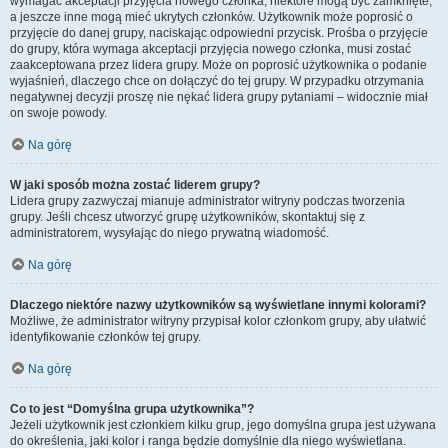
wymagać akceptacji przyjęcia nowego członka, niektóre mogą być zamknięte,
a jeszcze inne mogą mieć ukrytych członków. Użytkownik może poprosić o
przyjęcie do danej grupy, naciskając odpowiedni przycisk. Prośba o przyjęcie
do grupy, która wymaga akceptacji przyjęcia nowego członka, musi zostać
zaakceptowana przez lidera grupy. Może on poprosić użytkownika o podanie
wyjaśnień, dlaczego chce on dołączyć do tej grupy. W przypadku otrzymania
negatywnej decyzji proszę nie nękać lidera grupy pytaniami – widocznie miał
on swoje powody.
Na górę
W jaki sposób można zostać liderem grupy?
Lidera grupy zazwyczaj mianuje administrator witryny podczas tworzenia
grupy. Jeśli chcesz utworzyć grupę użytkowników, skontaktuj się z
administratorem, wysyłając do niego prywatną wiadomość.
Na górę
Dlaczego niektóre nazwy użytkowników są wyświetlane innymi kolorami?
Możliwe, że administrator witryny przypisał kolor członkom grupy, aby ułatwić
identyfikowanie członków tej grupy.
Na górę
Co to jest “Domyślna grupa użytkownika”?
Jeżeli użytkownik jest członkiem kilku grup, jego domyślna grupa jest używana
do określenia, jaki kolor i ranga będzie domyślnie dla niego wyświetlana.