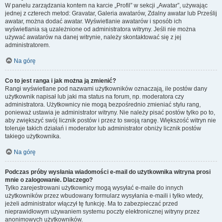
W panelu zarządzania kontem na karcie „Profil” w sekcji „Awatar”, używając
jednej z czterech metod: Gravatar, Galeria awatarów, Zdalny awatar lub Prześlij
awatar, można dodać awatar. Wyświetlanie awatarów i sposób ich
wyświetlania są uzależnione od administratora witryny. Jeśli nie można
używać awatarów na danej witrynie, należy skontaktować się z jej
administratorem.
Na górę
Co to jest ranga i jak można ją zmienić?
Rangi wyświetlane pod nazwami użytkowników oznaczają, ile postów dany
użytkownik napisał lub jaki ma status na forum, np. moderatora czy
administratora. Użytkownicy nie mogą bezpośrednio zmieniać stylu rang,
ponieważ ustawia je administrator witryny. Nie należy pisać postów tylko po to,
aby zwiększyć swój licznik postów i przez to swoją rangę. Większość witryn nie
toleruje takich działań i moderator lub administrator obniży licznik postów
takiego użytkownika.
Na górę
Podczas próby wysłania wiadomości e-mail do użytkownika witryna prosi
mnie o zalogowanie. Dlaczego?
Tylko zarejestrowani użytkownicy mogą wysyłać e-maile do innych
użytkowników przez wbudowany formularz wysyłania e-maili i tylko wtedy,
jeżeli administrator włączył tę funkcję. Ma to zabezpieczać przed
nieprawidłowym używaniem systemu poczty elektronicznej witryny przez
anonimowych użytkowników.