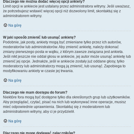
Dlaczego nie można dodać więcej opcji ankiety?
Limit opcji w ankiecie jest ustalany przez administratora witryny. Jeśli uważasz,
że potrzebujesz wstawić więcej opcji niż dozwolony limit, skontaktuj się z
administratorem witryny.
Na górę
W jaki sposób zmienić lub usunąć ankietę?
Podobnie, jak posty, ankiety mogą być zmieniane tylko przez ich autorów,
moderatorów lub administratorów. Aby zmienić ankietę, należy dokonać
zmiany pierwszego posta w wątku, z którym zawsze związana jest ankieta.
Jeśli nikt jeszcze nie oddał głosu w ankiecie, jej autor może usunąć ankietę lub
zmienić jej opcje. Jednakże, jeśli w ankiecie zostały już oddane głosy, tylko
moderatorzy lub administratorzy mogą ją zmienić, lub usunąć. Zapobiega to
modyfikowaniu ankiety w czasie jej trwania.
Na górę
Dlaczego nie mam dostępu do forum?
Niektóre fora mogą być dostępne tylko dla określonych grup lub użytkowników.
Aby przeglądać, czytać, pisać na nich lub wykonywać inne operacje, musisz
mieć odpowiednie uprawnienia. Skontaktuj się z moderatorem lub
administratorem witryny, aby ci je przydzielił.
Na górę
Dlaczego nie mogę dodawać załączników?