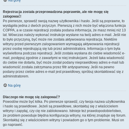
Na górę
Rejestracja została przeprowadzona poprawnie, ale nie mogę się
zalogować!
Po pierwsze, sprawdź swoją nazwę użytkownika i hasło. Jeśli są poprawne, to
wystąpiła jedna z dwóch przyczyn. Pierwszą z nich może być włączona funkcja
COPPA, a w czasie rejestracji została podana informacja, że masz mniej niż 13
lat. Wówczas należy wykonać instrukcje wysłane na twój adres e-mail. Jeśli nie
to było przyczyną, być może nie została aktywowana rejestracja. Niektóre
witryny przed pierwszym zalogowaniem wymagają aktywowania rejestracji
przez osobę rejestrującą się lub przez administratora. Informacja o tym była
wyświetlona podczas rejestracji. Jeśli została wysłana do ciebie wiadomość e-
mail, postępuj zgodnie z zawartymi w niej instrukcjami. Jeżeli taka wiadomość
do ciebie nie dotarła, być może został podany nieprawidłowy adres e-mail lub
wiadomość została zatrzymana przez filtr antyspamowy. Jeśli na pewno
podany przez ciebie adres e-mail jest prawidłowy, spróbuj skontaktować się z
administratorem.
Na górę
Dlaczego nie mogę się zalogować?
Powodów może być kilka. Po pierwsze sprawdź, czy twoja nazwa użytkownika
i hasło są prawidłowe. Jeżeli są prawidłowe, skontaktuj się z właścicielem
witryny i zapytaj, czy cię nie zablokowano. Istnieje też prawdopodobieństwo,
że problem powoduje błędna konfiguracja witryny, na której znajduje się forum.
Skontaktuj się z właścicielem witryny i powiadom go o tym problemie. Musi on
go naprawić.