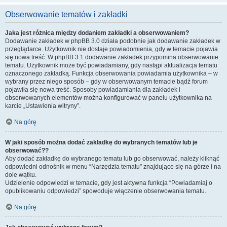
Obserwowanie tematów i zakładki
Jaka jest różnica między dodaniem zakładki a obserwowaniem?
Dodawanie zakładek w phpBB 3.0 działa podobnie jak dodawanie zakładek w
przeglądarce. Użytkownik nie dostaje powiadomienia, gdy w temacie pojawia
się nowa treść. W phpBB 3.1 dodawanie zakładek przypomina obserwowanie
tematu. Użytkownik może być powiadamiany, gdy nastąpi aktualizacja tematu
oznaczonego zakładką. Funkcja obserwowania powiadamia użytkownika – w
wybrany przez niego sposób – gdy w obserwowanym temacie bądź forum
pojawiła się nowa treść. Sposoby powiadamiania dla zakładek i
obserwowanych elementów można konfigurować w panelu użytkownika na
karcie „Ustawienia witryny”.
Na górę
W jaki sposób można dodać zakładkę do wybranych tematów lub je
obserwować??
Aby dodać zakładkę do wybranego tematu lub go obserwować, należy kliknąć
odpowiedni odnośnik w menu “Narzędzia tematu” znajdujące się na górze i na
dole wątku.
Udzielenie odpowiedzi w temacie, gdy jest aktywna funkcja “Powiadamiaj o
opublikowaniu odpowiedzi” spowoduje włączenie obserwowania tematu.
Na górę