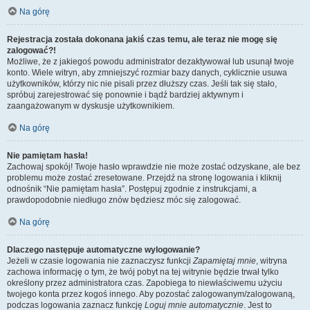
Na górę
Rejestracja została dokonana jakiś czas temu, ale teraz nie mogę się
zalogować?!
Możliwe, że z jakiegoś powodu administrator dezaktywował lub usunął twoje
konto. Wiele witryn, aby zmniejszyć rozmiar bazy danych, cyklicznie usuwa
użytkowników, którzy nic nie pisali przez dłuższy czas. Jeśli tak się stało,
spróbuj zarejestrować się ponownie i bądź bardziej aktywnym i
zaangażowanym w dyskusje użytkownikiem.
Na górę
Nie pamiętam hasła!
Zachowaj spokój! Twoje hasło wprawdzie nie może zostać odzyskane, ale bez
problemu może zostać zresetowane. Przejdź na stronę logowania i kliknij
odnośnik “Nie pamiętam hasła”. Postępuj zgodnie z instrukcjami, a
prawdopodobnie niedługo znów będziesz móc się zalogować.
Na górę
Dlaczego następuje automatyczne wylogowanie?
Jeżeli w czasie logowania nie zaznaczysz funkcji
Zapamiętaj mnie
, witryna
zachowa informację o tym, że twój pobyt na tej witrynie będzie trwał tylko
określony przez administratora czas. Zapobiega to niewłaściwemu użyciu
twojego konta przez kogoś innego. Aby pozostać zalogowanym/zalogowaną,
podczas logowania zaznacz funkcję
Loguj mnie automatycznie
. Jest to