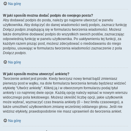
Na górę
W jaki sposób można dodać podpis do swojego posta?
Aby dodawać podpis do posta, należy go najpierw utworzyć w panelu
użytkownika. Aby dołączyć do danej wiadomości swój podpis, zaznacz funkcję
Dołącz podpis
znajdującą się w formularzu tworzenia wiadomości. Możesz
także domyślnie dodawać podpis do wszystkich swoich postów, zaznaczając
odpowiednią funkcję w panelu użytkownika. Po uaktywnieniu tej funkcji, za
każdym razem pisząc post, możesz zdecydować o niedodawaniu do niego
podpisu, usuwając w formularzu tworzenia wiadomości zaznaczenie z pola
Dołącz podpis
.
Na górę
W jaki sposób można utworzyć ankietę?
Tworzenie ankiet jest proste. Kiedy tworzysz nowy temat bądź zmieniasz
pierwszy post w wątku, na dole formularza tworzenia tematu będziesz widzieć
etykietę “Utwórz ankietę”. Kliknij ją i w otworzonym formularzu podaj tytuł
ankiety i co najmniej dwie opcje. Każdą opcję należy wpisać w nowym wierszu
widocznego pola tekstowego. Możesz określić liczbę opcji, jakie użytkownik
może wybrać, wyznaczyć czas trwania ankiety (0 – bez limitu czasowego), a
także umożliwić użytkownikom zmianę wcześniej oddanego głosu. Jeśli nie
widzisz etykiety, prawdopodobnie nie masz uprawnień do tworzenia ankiet.
Na górę