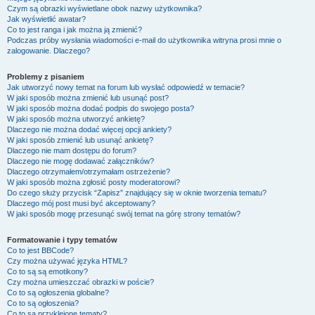
Czym są obrazki wyświetlane obok nazwy użytkownika?
Jak wyświetlić awatar?
Co to jest ranga i jak można ją zmienić?
Podczas próby wysłania wiadomości e-mail do użytkownika witryna prosi mnie o
zalogowanie. Dlaczego?
Problemy z pisaniem
Jak utworzyć nowy temat na forum lub wysłać odpowiedź w temacie?
W jaki sposób można zmienić lub usunąć post?
W jaki sposób można dodać podpis do swojego posta?
W jaki sposób można utworzyć ankietę?
Dlaczego nie można dodać więcej opcji ankiety?
W jaki sposób zmienić lub usunąć ankietę?
Dlaczego nie mam dostępu do forum?
Dlaczego nie mogę dodawać załączników?
Dlaczego otrzymałem/otrzymałam ostrzeżenie?
W jaki sposób można zgłosić posty moderatorowi?
Do czego służy przycisk “Zapisz” znajdujący się w oknie tworzenia tematu?
Dlaczego mój post musi być akceptowany?
W jaki sposób mogę przesunąć swój temat na górę strony tematów?
Formatowanie i typy tematów
Co to jest BBCode?
Czy można używać języka HTML?
Co to są są emotikony?
Czy można umieszczać obrazki w poście?
Co to są ogłoszenia globalne?
Co to są ogłoszenia?
Co to są przyklejone tematy?