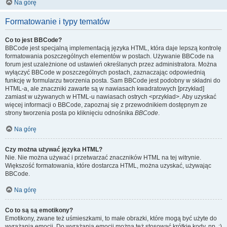
Na górę
Formatowanie i typy tematów
Co to jest BBCode?
BBCode jest specjalną implementacją języka HTML, która daje lepszą kontrolę
formatowania poszczególnych elementów w postach. Używanie BBCode na
forum jest uzależnione od ustawień określanych przez administratora. Można
wyłączyć BBCode w poszczególnych postach, zaznaczając odpowiednią
funkcję w formularzu tworzenia posta. Sam BBCode jest podobny w składni do
HTML-a, ale znaczniki zawarte są w nawiasach kwadratowych [przykład]
zamiast w używanych w HTML-u nawiasach ostrych <przykład>. Aby uzyskać
więcej informacji o BBCode, zapoznaj się z przewodnikiem dostępnym ze
strony tworzenia posta po kliknięciu odnośnika
BBCode
.
Na górę
Czy można używać języka HTML?
Nie. Nie można używać i przetwarzać znaczników HTML na tej witrynie.
Większość formatowania, które dostarcza HTML, można uzyskać, używając
BBCode.
Na górę
Co to są są emotikony?
Emotikony, zwane też uśmieszkami, to małe obrazki, które mogą być użyte do
wyrażania emocji. Do wyrażania emocji można też stosować krótkie kody, np. :)