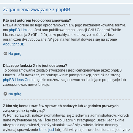
Zagadnienia związane z phpBB
Kto jest autorem tego oprogramowania?
Prawa autorskie do tego oprogramowania w jego niezmodyfikowanej formie,
ma
phpBB Limited
. Jest ono publikowane na licencji GNU General Public
License wersja 2 (GPL-2.0), co w praktyce oznacza, że może być bez
ograniczeń dystrybuowane. Więcej na ten temat dowiesz się na stronie
About phpBB
.
Na górę
Dlaczego funkcja X nie jest dostępna?
To oprogramowanie zostało stworzone i jest licencjonowane przez phpBB
Limited. Jeśli uważasz, że brakuje w nim jakiejś funkcji, przejdź na stronę
phpBB Ideas Centre
, gdzie możesz zagłosować na istniejące propozycje lub
zaproponować nowe funkcje.
Na górę
Z kim się kontaktować w sprawach nadużyć lub zagadnień prawnych
związanych z tą witryną?
W tych sprawach, należy skontaktować się z jednym z administratorów, których
dane wyświetlone są na liście zespołu administracyjnego. Jeżeli jednak nie
otrzymasz odpowiedzi, należy skontaktować się z właścicielem domeny –
wykonaj sprawdzenie
kto to jest
lub, jeśli witryna jest uruchomiona na jednym z