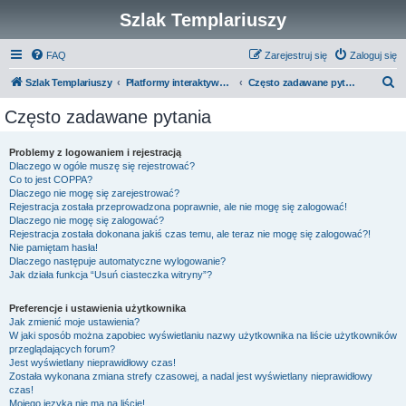
Szlak Templariuszy
FAQ
Zarejestruj się
Zaloguj się
S
Szlak Templariuszy
Platformy interaktywne Szlaku Templariuszy
Często zadawane pytania
z
Często zadawane pytania
u
k
Problemy z logowaniem i rejestracją
Dlaczego w ogóle muszę się rejestrować?
a
Co to jest COPPA?
j
Dlaczego nie mogę się zarejestrować?
Rejestracja została przeprowadzona poprawnie, ale nie mogę się zalogować!
Dlaczego nie mogę się zalogować?
Rejestracja została dokonana jakiś czas temu, ale teraz nie mogę się zalogować?!
Nie pamiętam hasła!
Dlaczego następuje automatyczne wylogowanie?
Jak działa funkcja “Usuń ciasteczka witryny”?
Preferencje i ustawienia użytkownika
Jak zmienić moje ustawienia?
W jaki sposób można zapobiec wyświetlaniu nazwy użytkownika na liście użytkowników
przeglądających forum?
Jest wyświetlany nieprawidłowy czas!
Została wykonana zmiana strefy czasowej, a nadal jest wyświetlany nieprawidłowy
czas!
Mojego języka nie ma na liście!