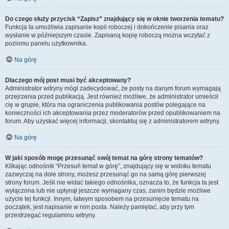
Do czego służy przycisk “Zapisz” znajdujący się w oknie tworzenia tematu?
Funkcja ta umożliwia zapisanie kopii roboczej i dokończenie pisania oraz
wysłanie w późniejszym czasie. Zapisaną kopię roboczą można wczytać z
poziomu panelu użytkownika.
Na górę
Dlaczego mój post musi być akceptowany?
Administrator witryny mógł zadecydować, że posty na danym forum wymagają
przejrzenia przed publikacją. Jest również możliwe, że administrator umieścił
cię w grupie, która ma ograniczenia publikowania postów polegające na
konieczności ich akceptowania przez moderatorów przed opublikowaniem na
forum. Aby uzyskać więcej informacji, skontaktuj się z administratorem witryny.
Na górę
W jaki sposób mogę przesunąć swój temat na górę strony tematów?
Klikając odnośnik “Przesuń temat w górę”, znajdujący się w widoku tematu
zazwyczaj na dole strony, możesz przesunąć go na samą górę pierwszej
strony forum. Jeśli nie widać takiego odnośnika, oznacza to, że funkcja ta jest
wyłączona lub nie upłynął jeszcze wymagany czas, zanim będzie możliwe
użycie tej funkcji. Innym, łatwym sposobem na przesunięcie tematu na
początek, jest napisanie w nim posta. Należy pamiętać, aby przy tym
przestrzegać regulaminu witryny.