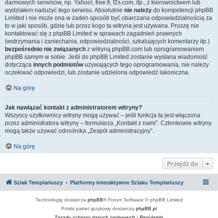
darmowych serwisów, np. Yahoo!, free.fr, f2s.com, itp., z kierownictwem lub
wydziałem nadużyć tego serwisu. Absolutnie
nie należy
do kompetencji phpBB
Limited i nie może ona w żaden sposób być obarczana odpowiedzialnością za
to w jaki sposób, gdzie lub przez kogo ta witryna jest używana. Proszę nie
kontaktować się z phpBB Limited w sprawach zagadnień prawnych
(wstrzymania i zaniechania, odpowiedzialności, szkalujących komentarzy itp.)
bezpośrednio nie związanych
z witryną phpBB.com lub oprogramowaniem
phpBB samym w sobie. Jeśli do phpBB Limited zostanie wysłana wiadomość
dotycząca
innych podmiotów
używających tego oprogramowania, nie należy
oczekiwać odpowiedzi, lub zostanie udzielona odpowiedź lakoniczna.
Na górę
Jak nawiązać kontakt z administratorem witryny?
Wszyscy użytkownicy witryny mogą używać – jeśli funkcja ta jest włączona
przez administratora witryny – formularza „Kontakt z nami”. Członkowie witryny
mogą także używać odnośnika „Zespół administracyjny”.
Na górę
Przejdź do
Szlak Templariuszy
Platformy interaktywne Szlaku Templariuszy
Technologię dostarcza
phpBB
® Forum Software © phpBB Limited
Polski pakiet językowy dostarcza
phpBB.pl
Zasady ochrony danych osobowych
|
Regulamin