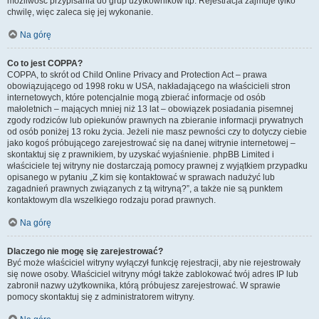
możliwość przypisania do grup użytkowników itp. Rejestracja zajmuje tylko
chwilę, więc zaleca się jej wykonanie.
Na górę
Co to jest COPPA?
COPPA, to skrót od Child Online Privacy and Protection Act – prawa
obowiązującego od 1998 roku w USA, nakładającego na właścicieli stron
internetowych, które potencjalnie mogą zbierać informacje od osób
małoletnich – mających mniej niż 13 lat – obowiązek posiadania pisemnej
zgody rodziców lub opiekunów prawnych na zbieranie informacji prywatnych
od osób poniżej 13 roku życia. Jeżeli nie masz pewności czy to dotyczy ciebie
jako kogoś próbującego zarejestrować się na danej witrynie internetowej –
skontaktuj się z prawnikiem, by uzyskać wyjaśnienie. phpBB Limited i
właściciele tej witryny nie dostarczają pomocy prawnej z wyjątkiem przypadku
opisanego w pytaniu „Z kim się kontaktować w sprawach nadużyć lub
zagadnień prawnych związanych z tą witryną?”, a także nie są punktem
kontaktowym dla wszelkiego rodzaju porad prawnych.
Na górę
Dlaczego nie mogę się zarejestrować?
Być może właściciel witryny wyłączył funkcję rejestracji, aby nie rejestrowały
się nowe osoby. Właściciel witryny mógł także zablokować twój adres IP lub
zabronił nazwy użytkownika, którą próbujesz zarejestrować. W sprawie
pomocy skontaktuj się z administratorem witryny.