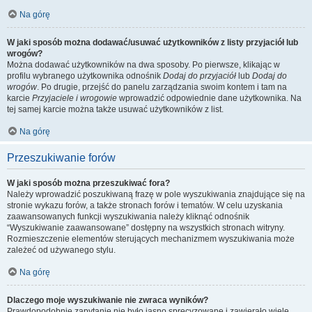
Na górę
W jaki sposób można dodawać/usuwać użytkowników z listy przyjaciół lub
wrogów?
Można dodawać użytkowników na dwa sposoby. Po pierwsze, klikając w
profilu wybranego użytkownika odnośnik
Dodaj do przyjaciół
lub
Dodaj do
wrogów
. Po drugie, przejść do panelu zarządzania swoim kontem i tam na
karcie
Przyjaciele i wrogowie
wprowadzić odpowiednie dane użytkownika. Na
tej samej karcie można także usuwać użytkowników z list.
Na górę
Przeszukiwanie forów
W jaki sposób można przeszukiwać fora?
Należy wprowadzić poszukiwaną frazę w pole wyszukiwania znajdujące się na
stronie wykazu forów, a także stronach forów i tematów. W celu uzyskania
zaawansowanych funkcji wyszukiwania należy kliknąć odnośnik
“Wyszukiwanie zaawansowane” dostępny na wszystkich stronach witryny.
Rozmieszczenie elementów sterujących mechanizmem wyszukiwania może
zależeć od używanego stylu.
Na górę
Dlaczego moje wyszukiwanie nie zwraca wyników?
Prawdopodobnie zapytanie nie było jasno sprecyzowane i zawierało wiele