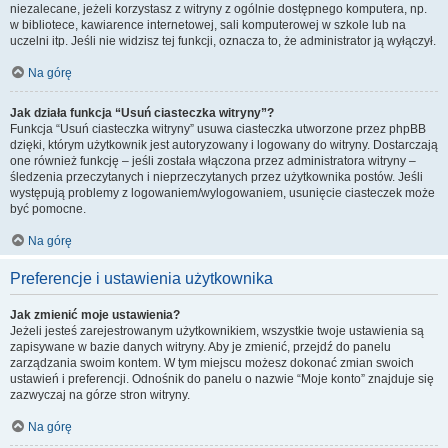
niezalecane, jeżeli korzystasz z witryny z ogólnie dostępnego komputera, np.
w bibliotece, kawiarence internetowej, sali komputerowej w szkole lub na
uczelni itp. Jeśli nie widzisz tej funkcji, oznacza to, że administrator ją wyłączył.
Na górę
Jak działa funkcja “Usuń ciasteczka witryny”?
Funkcja “Usuń ciasteczka witryny” usuwa ciasteczka utworzone przez phpBB
dzięki, którym użytkownik jest autoryzowany i logowany do witryny. Dostarczają
one również funkcję – jeśli została włączona przez administratora witryny –
śledzenia przeczytanych i nieprzeczytanych przez użytkownika postów. Jeśli
występują problemy z logowaniem/wylogowaniem, usunięcie ciasteczek może
być pomocne.
Na górę
Preferencje i ustawienia użytkownika
Jak zmienić moje ustawienia?
Jeżeli jesteś zarejestrowanym użytkownikiem, wszystkie twoje ustawienia są
zapisywane w bazie danych witryny. Aby je zmienić, przejdź do panelu
zarządzania swoim kontem. W tym miejscu możesz dokonać zmian swoich
ustawień i preferencji. Odnośnik do panelu o nazwie “Moje konto” znajduje się
zazwyczaj na górze stron witryny.
Na górę