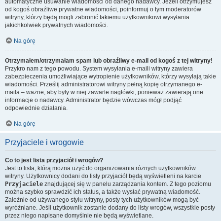
automatyczne usuwanie wiadomości od danego nadawcy. Jeżeli otrzymujesz
od kogoś obraźliwe prywatne wiadomości, poinformuj o tym moderatorów
witryny, którzy będą mogli zabronić takiemu użytkownikowi wysyłania
jakichkolwiek prywatnych wiadomości.
Na górę
Otrzymałem/otrzymałam spam lub obraźliwy e-mail od kogoś z tej witryny!
Przykro nam z tego powodu. System wysyłania e-maili witryny zawiera
zabezpieczenia umożliwiające wytropienie użytkowników, którzy wysyłają takie
wiadomości. Prześlij administratorowi witryny pełną kopię otrzymanego e-
maila – ważne, aby były w niej zawarte nagłówki, ponieważ zawierają one
informacje o nadawcy. Administrator będzie wówczas mógł podjąć
odpowiednie działania.
Na górę
Przyjaciele i wrogowie
Co to jest lista przyjaciół i wrogów?
Jest to lista, którą można użyć do organizowania różnych użytkowników
witryny. Użytkownicy dodani do listy przyjaciół będą wyświetleni na karcie
Przyjaciele
znajdującej się w panelu zarządzania kontem. Z tego poziomu
można szybko sprawdzić ich status, a także wysłać prywatną wiadomość.
Zależnie od używanego stylu witryny, posty tych użytkowników mogą być
wyróżniane. Jeśli użytkownik zostanie dodany do listy wrogów, wszystkie posty
przez niego napisane domyślnie nie będą wyświetlane.