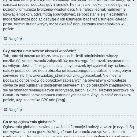
oznacza radość, podczas gdy :( smutek. Pełna lista emotikon jest dostępna z
poziomu formularza tworzenia wiadomości. Nie należy jednak nadmiernie
używać emotikon, gdyż mogą spowodować, że post stanie się nieczytelny i
moderator może podjąć decyzję o ich usunięciu bądź też usunięciu całego
posta. Administrator witryny może określić dopuszczalny limit emotikon w
poście.
Na górę
Czy można umieszczać obrazki w poście?
Tak, obrazki można umieszczać w postach. Jeśli administrator włączył
możliwość zamieszczania załączników, można wgrać obrazek bezpośrednio
na witrynę. Jeśli ta funkcja nie działa, aby obrazek był wyświetlany na forum,
należy podać odnośnik do obrazka umieszczonego na publicznie dostępnym
serwerze, np. http://www.jakas_strona.com/moj_obrazek.gif. Nie można
podawać odnośników do obrazków zapisanych na prywatnym komputerze,
chyba że jest publicznie dostępnym serwerem ani do obrazków znajdujących
się na stronach wymagających autoryzacji, takich jak, np. skrzynki pocztowe na
Gmail lub Yahoo! oraz stronach chronionych hasłem. Aby umieścić obrazek w
poście, użyj znacznika BBCode
[img]
.
Na górę
Co to są ogłoszenia globalne?
Ogłoszenia globalne zawierają ważne informacje i należy zawsze je czytać. Są
one wyświetlane na górze każdego forum i w panelu zarządzania kontem
użytkownika. Uprawnienia zamieszczania ogłoszeń globalnych są nadawane