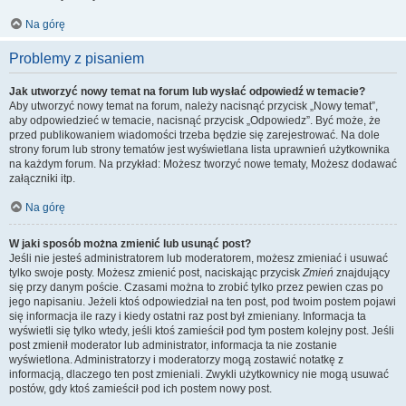
Na górę
Problemy z pisaniem
Jak utworzyć nowy temat na forum lub wysłać odpowiedź w temacie?
Aby utworzyć nowy temat na forum, należy nacisnąć przycisk „Nowy temat”,
aby odpowiedzieć w temacie, nacisnąć przycisk „Odpowiedz”. Być może, że
przed publikowaniem wiadomości trzeba będzie się zarejestrować. Na dole
strony forum lub strony tematów jest wyświetlana lista uprawnień użytkownika
na każdym forum. Na przykład: Możesz tworzyć nowe tematy, Możesz dodawać
załączniki itp.
Na górę
W jaki sposób można zmienić lub usunąć post?
Jeśli nie jesteś administratorem lub moderatorem, możesz zmieniać i usuwać
tylko swoje posty. Możesz zmienić post, naciskając przycisk
Zmień
znajdujący
się przy danym poście. Czasami można to zrobić tylko przez pewien czas po
jego napisaniu. Jeżeli ktoś odpowiedział na ten post, pod twoim postem pojawi
się informacja ile razy i kiedy ostatni raz post był zmieniany. Informacja ta
wyświetli się tylko wtedy, jeśli ktoś zamieścił pod tym postem kolejny post. Jeśli
post zmienił moderator lub administrator, informacja ta nie zostanie
wyświetlona. Administratorzy i moderatorzy mogą zostawić notatkę z
informacją, dlaczego ten post zmieniali. Zwykli użytkownicy nie mogą usuwać
postów, gdy ktoś zamieścił pod ich postem nowy post.