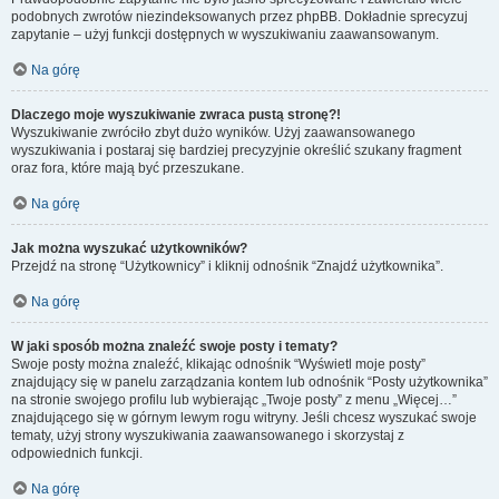
podobnych zwrotów niezindeksowanych przez phpBB. Dokładnie sprecyzuj
zapytanie – użyj funkcji dostępnych w wyszukiwaniu zaawansowanym.
Na górę
Dlaczego moje wyszukiwanie zwraca pustą stronę?!
Wyszukiwanie zwróciło zbyt dużo wyników. Użyj zaawansowanego
wyszukiwania i postaraj się bardziej precyzyjnie określić szukany fragment
oraz fora, które mają być przeszukane.
Na górę
Jak można wyszukać użytkowników?
Przejdź na stronę “Użytkownicy” i kliknij odnośnik “Znajdź użytkownika”.
Na górę
W jaki sposób można znaleźć swoje posty i tematy?
Swoje posty można znaleźć, klikając odnośnik “Wyświetl moje posty”
znajdujący się w panelu zarządzania kontem lub odnośnik “Posty użytkownika”
na stronie swojego profilu lub wybierając „Twoje posty” z menu „Więcej…”
znajdującego się w górnym lewym rogu witryny. Jeśli chcesz wyszukać swoje
tematy, użyj strony wyszukiwania zaawansowanego i skorzystaj z
odpowiednich funkcji.
Na górę