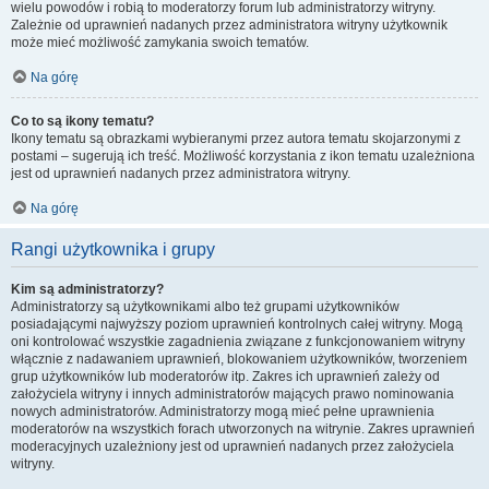
wielu powodów i robią to moderatorzy forum lub administratorzy witryny.
Zależnie od uprawnień nadanych przez administratora witryny użytkownik
może mieć możliwość zamykania swoich tematów.
Na górę
Co to są ikony tematu?
Ikony tematu są obrazkami wybieranymi przez autora tematu skojarzonymi z
postami – sugerują ich treść. Możliwość korzystania z ikon tematu uzależniona
jest od uprawnień nadanych przez administratora witryny.
Na górę
Rangi użytkownika i grupy
Kim są administratorzy?
Administratorzy są użytkownikami albo też grupami użytkowników
posiadającymi najwyższy poziom uprawnień kontrolnych całej witryny. Mogą
oni kontrolować wszystkie zagadnienia związane z funkcjonowaniem witryny
włącznie z nadawaniem uprawnień, blokowaniem użytkowników, tworzeniem
grup użytkowników lub moderatorów itp. Zakres ich uprawnień zależy od
założyciela witryny i innych administratorów mających prawo nominowania
nowych administratorów. Administratorzy mogą mieć pełne uprawnienia
moderatorów na wszystkich forach utworzonych na witrynie. Zakres uprawnień
moderacyjnych uzależniony jest od uprawnień nadanych przez założyciela
witryny.