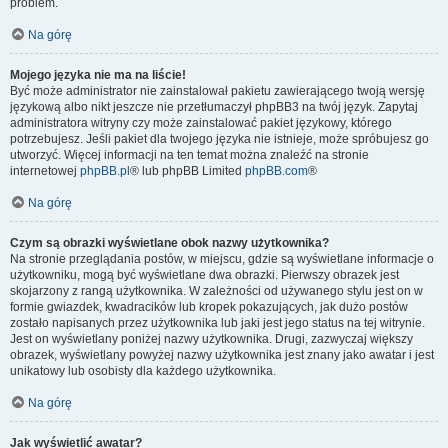
problem.
Na górę
Mojego języka nie ma na liście!
Być może administrator nie zainstalował pakietu zawierającego twoją wersję
językową albo nikt jeszcze nie przetłumaczył phpBB3 na twój język. Zapytaj
administratora witryny czy może zainstalować pakiet językowy, którego
potrzebujesz. Jeśli pakiet dla twojego języka nie istnieje, może spróbujesz go
utworzyć. Więcej informacji na ten temat można znaleźć na stronie
internetowej
phpBB.pl
® lub phpBB Limited
phpBB.com
®
Na górę
Czym są obrazki wyświetlane obok nazwy użytkownika?
Na stronie przeglądania postów, w miejscu, gdzie są wyświetlane informacje o
użytkowniku, mogą być wyświetlane dwa obrazki. Pierwszy obrazek jest
skojarzony z rangą użytkownika. W zależności od używanego stylu jest on w
formie gwiazdek, kwadracików lub kropek pokazujących, jak dużo postów
zostało napisanych przez użytkownika lub jaki jest jego status na tej witrynie.
Jest on wyświetlany poniżej nazwy użytkownika. Drugi, zazwyczaj większy
obrazek, wyświetlany powyżej nazwy użytkownika jest znany jako awatar i jest
unikatowy lub osobisty dla każdego użytkownika.
Na górę
Jak wyświetlić awatar?