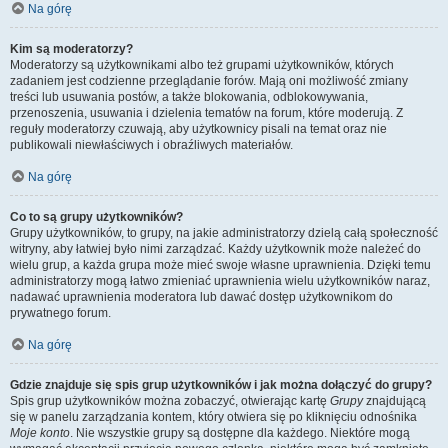
Na górę
Kim są moderatorzy?
Moderatorzy są użytkownikami albo też grupami użytkowników, których
zadaniem jest codzienne przeglądanie forów. Mają oni możliwość zmiany
treści lub usuwania postów, a także blokowania, odblokowywania,
przenoszenia, usuwania i dzielenia tematów na forum, które moderują. Z
reguły moderatorzy czuwają, aby użytkownicy pisali na temat oraz nie
publikowali niewłaściwych i obraźliwych materiałów.
Na górę
Co to są grupy użytkowników?
Grupy użytkowników, to grupy, na jakie administratorzy dzielą całą społeczność
witryny, aby łatwiej było nimi zarządzać. Każdy użytkownik może należeć do
wielu grup, a każda grupa może mieć swoje własne uprawnienia. Dzięki temu
administratorzy mogą łatwo zmieniać uprawnienia wielu użytkowników naraz,
nadawać uprawnienia moderatora lub dawać dostęp użytkownikom do
prywatnego forum.
Na górę
Gdzie znajduje się spis grup użytkowników i jak można dołączyć do grupy?
Spis grup użytkowników można zobaczyć, otwierając kartę
Grupy
znajdującą
się w panelu zarządzania kontem, który otwiera się po kliknięciu odnośnika
Moje konto
. Nie wszystkie grupy są dostępne dla każdego. Niektóre mogą