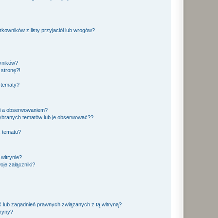
owników z listy przyjaciół lub wrogów?
yników?
stronę?!
 tematy?
ki a obserwowaniem?
ybranych tematów lub je obserwować??
, tematu?
 witrynie?
je załączniki?
 lub zagadnień prawnych związanych z tą witryną?
tryny?