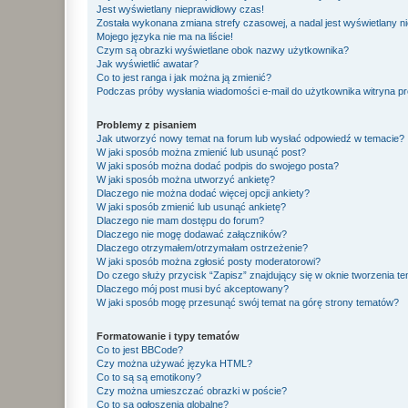
Jest wyświetlany nieprawidłowy czas!
Została wykonana zmiana strefy czasowej, a nadal jest wyświetlany n
Mojego języka nie ma na liście!
Czym są obrazki wyświetlane obok nazwy użytkownika?
Jak wyświetlić awatar?
Co to jest ranga i jak można ją zmienić?
Podczas próby wysłania wiadomości e-mail do użytkownika witryna pr
Problemy z pisaniem
Jak utworzyć nowy temat na forum lub wysłać odpowiedź w temacie?
W jaki sposób można zmienić lub usunąć post?
W jaki sposób można dodać podpis do swojego posta?
W jaki sposób można utworzyć ankietę?
Dlaczego nie można dodać więcej opcji ankiety?
W jaki sposób zmienić lub usunąć ankietę?
Dlaczego nie mam dostępu do forum?
Dlaczego nie mogę dodawać załączników?
Dlaczego otrzymałem/otrzymałam ostrzeżenie?
W jaki sposób można zgłosić posty moderatorowi?
Do czego służy przycisk “Zapisz” znajdujący się w oknie tworzenia t
Dlaczego mój post musi być akceptowany?
W jaki sposób mogę przesunąć swój temat na górę strony tematów?
Formatowanie i typy tematów
Co to jest BBCode?
Czy można używać języka HTML?
Co to są są emotikony?
Czy można umieszczać obrazki w poście?
Co to są ogłoszenia globalne?