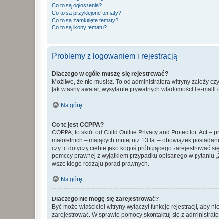
Co to są ogłoszenia?
Co to są przyklejone tematy?
Co to są zamknięte tematy?
Co to są ikony tematu?
Problemy z logowaniem i rejestracją
Dlaczego w ogóle muszę się rejestrować?
Możliwe, że nie musisz. To od administratora witryny zależy cz
jak własny awatar, wysyłanie prywatnych wiadomości i e-maili 
Na górę
Co to jest COPPA?
COPPA, to skrót od Child Online Privacy and Protection Act – 
małoletnich – mających mniej niż 13 lat – obowiązek posiadan
czy to dotyczy ciebie jako kogoś próbującego zarejestrować się 
pomocy prawnej z wyjątkiem przypadku opisanego w pytaniu „Z
wszelkiego rodzaju porad prawnych.
Na górę
Dlaczego nie mogę się zarejestrować?
Być może właściciel witryny wyłączył funkcję rejestracji, aby n
zarejestrować. W sprawie pomocy skontaktuj się z administrato