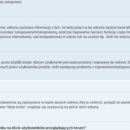
się zalogować.
nie
, witryna zachowa informację o tym, że twój pobyt na tej witrynie będzie trwał t
y pozostać zalogowanym/zalogowaną, podczas logowania zaznacz funkcję
Loguj m
ence internetowej, sali komputerowej w szkole lub na uczelni itp. Jeśli nie widzisz t
przez phpBB dzięki, którym użytkownik jest autoryzowany i logowany do witryny. D
zytanych przez użytkownika postów. Jeśli występują problemy z logowaniem/wylogo
 ustawienia są zapisywane w bazie danych witryny. Aby je zmienić, przejdź do p
ie “Moje konto” znajduje się zazwyczaj na górze stron witryny.
ika na liście użytkowników przeglądających forum?