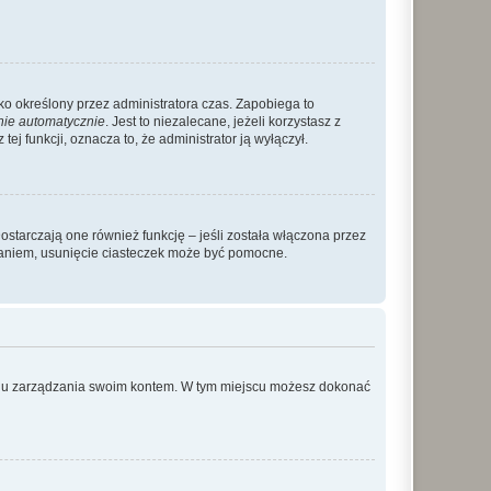
ylko określony przez administratora czas. Zapobiega to
nie automatycznie
. Jest to niezalecane, jeżeli korzystasz z
ej funkcji, oznacza to, że administrator ją wyłączył.
ostarczają one również funkcję – jeśli została włączona przez
waniem, usunięcie ciasteczek może być pomocne.
anelu zarządzania swoim kontem. W tym miejscu możesz dokonać