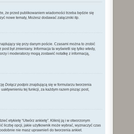
że, że przed publikowaniem wiadomości trzeba będzie się
rzyć nowe tematy, Możesz dodawać załączniki itp.
najdujący się przy danym poście. Czasami można to zrobić
 post był zmieniany. Informacja ta wyświetli się tylko wtedy,
atorzy i moderatorzy mogą zostawić notatkę z informacją,
cję
Dołącz podpis
znajdującą się w formularzu tworzenia
aktywnieniu tej funkcji, za każdym razem pisząc post,
eć etykietę “Utwórz ankietę”. Kliknij ją i w otworzonym
ić liczbę opcji, jakie użytkownik może wybrać, wyznaczyć czas
dopodobnie nie masz uprawnień do tworzenia ankiet.