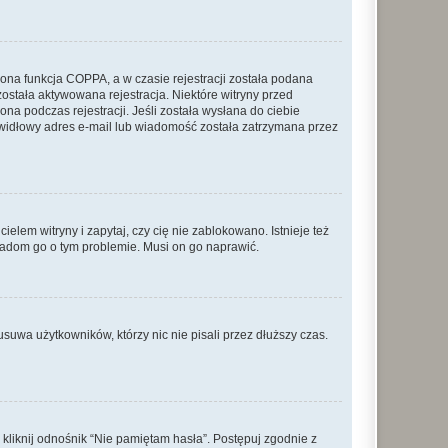
ona funkcja COPPA, a w czasie rejestracji została podana
została aktywowana rejestracja. Niektóre witryny przed
na podczas rejestracji. Jeśli została wysłana do ciebie
rawidłowy adres e-mail lub wiadomość została zatrzymana przez
lem witryny i zapytaj, czy cię nie zablokowano. Istnieje też
wiadom go o tym problemie. Musi on go naprawić.
suwa użytkowników, którzy nic nie pisali przez dłuższy czas.
liknij odnośnik “Nie pamiętam hasła”. Postępuj zgodnie z