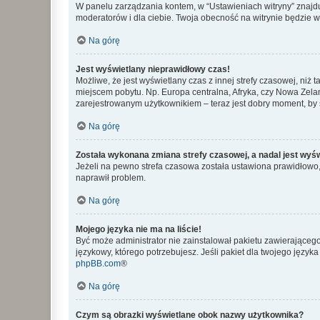
W panelu zarządzania kontem, w “Ustawieniach witryny” znajdu
moderatorów i dla ciebie. Twoja obecność na witrynie będzie 
Na górę
Jest wyświetlany nieprawidłowy czas!
Możliwe, że jest wyświetlany czas z innej strefy czasowej, niż 
miejscem pobytu. Np. Europa centralna, Afryka, czy Nowa Zelan
zarejestrowanym użytkownikiem – teraz jest dobry moment, by 
Na górę
Została wykonana zmiana strefy czasowej, a nadal jest wyś
Jeżeli na pewno strefa czasowa została ustawiona prawidłowo, 
naprawił problem.
Na górę
Mojego języka nie ma na liście!
Być może administrator nie zainstalował pakietu zawierającego
językowy, którego potrzebujesz. Jeśli pakiet dla twojego język
phpBB.com
®
Na górę
Czym są obrazki wyświetlane obok nazwy użytkownika?