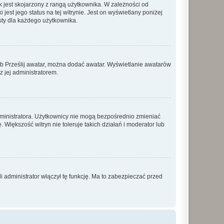
 jest skojarzony z rangą użytkownika. W zależności od
est jego status na tej witrynie. Jest on wyświetlany poniżej
sty dla każdego użytkownika.
lub Prześlij awatar, można dodać awatar. Wyświetlanie awatarów
z jej administratorem.
dministratora. Użytkownicy nie mogą bezpośrednio zmieniać
. Większość witryn nie toleruje takich działań i moderator lub
 administrator włączył tę funkcję. Ma to zabezpieczać przed