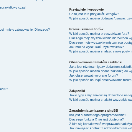
ieprawidłowy czas!
Przyjaciele i wrogowie
Co to jest lista przyjaciół i wrogów?
W jaki sposób można dodawać/usuwać użytk
Przeszukiwanie forów
osi mnie o zalogowanie. Dlaczego?
W jaki sposób można przeszukiwać fora?
Dlaczego moje wyszukiwanie nie zwraca w
Dlaczego moje wyszukiwanie zwraca pustą 
Jak można wyszukać użytkowników?
W jaki sposób można znaleźć swoje posty i
Obserwowanie tematów i zakładki
Jaka jest różnica między dodaniem zakład
W jaki sposób można dodać zakładkę do w
Jak obserwować wybrane forum?
W jaki sposób usunąć obserwowanie forum
ematu?
Załączniki
Jakie typy załączników są dozwolone na tej
W jaki sposób można znaleźć wszystkie swo
Zagadnienia związane z phpBB
Kto jest autorem tego oprogramowania?
Dlaczego funkcja X nie jest dostępna?
Z kim się kontaktować w sprawach nadużyć
Jak nawiązać kontakt z administratorem wi