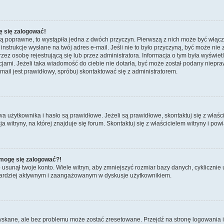
ę się zalogować!
są poprawne, to wystąpiła jedna z dwóch przyczyn. Pierwszą z nich może być włącz
nstrukcje wysłane na twój adres e-mail. Jeśli nie to było przyczyną, być może nie 
 osobę rejestrującą się lub przez administratora. Informacja o tym była wyświetlo
kcjami. Jeżeli taka wiadomość do ciebie nie dotarła, być może został podany niep
mail jest prawidłowy, spróbuj skontaktować się z administratorem.
żytkownika i hasło są prawidłowe. Jeżeli są prawidłowe, skontaktuj się z właścicie
itryny, na której znajduje się forum. Skontaktuj się z właścicielem witryny i po
e mogę się zalogować?!
sunął twoje konto. Wiele witryn, aby zmniejszyć rozmiar bazy danych, cyklicznie u
dź bardziej aktywnym i zaangażowanym w dyskusje użytkownikiem.
kane, ale bez problemu może zostać zresetowane. Przejdź na stronę logowania i k