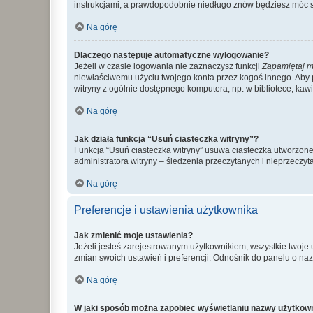
instrukcjami, a prawdopodobnie niedługo znów będziesz móc 
Na górę
Dlaczego następuje automatyczne wylogowanie?
Jeżeli w czasie logowania nie zaznaczysz funkcji
Zapamiętaj m
niewłaściwemu użyciu twojego konta przez kogoś innego. Ab
witryny z ogólnie dostępnego komputera, np. w bibliotece, kawiar
Na górę
Jak działa funkcja “Usuń ciasteczka witryny”?
Funkcja “Usuń ciasteczka witryny” usuwa ciasteczka utworzone 
administratora witryny – śledzenia przeczytanych i nieprzec
Na górę
Preferencje i ustawienia użytkownika
Jak zmienić moje ustawienia?
Jeżeli jesteś zarejestrowanym użytkownikiem, wszystkie twoje
zmian swoich ustawień i preferencji. Odnośnik do panelu o nazw
Na górę
W jaki sposób można zapobiec wyświetlaniu nazwy użytkown