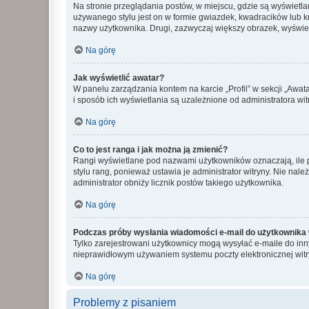
Na stronie przeglądania postów, w miejscu, gdzie są wyświetl
używanego stylu jest on w formie gwiazdek, kwadracików lub kro
nazwy użytkownika. Drugi, zazwyczaj większy obrazek, wyświet
Na górę
Jak wyświetlić awatar?
W panelu zarządzania kontem na karcie „Profil” w sekcji „Awat
i sposób ich wyświetlania są uzależnione od administratora wit
Na górę
Co to jest ranga i jak można ją zmienić?
Rangi wyświetlane pod nazwami użytkowników oznaczają, ile po
stylu rang, ponieważ ustawia je administrator witryny. Nie należ
administrator obniży licznik postów takiego użytkownika.
Na górę
Podczas próby wysłania wiadomości e-mail do użytkownika 
Tylko zarejestrowani użytkownicy mogą wysyłać e-maile do inny
nieprawidłowym używaniem systemu poczty elektronicznej wit
Na górę
Problemy z pisaniem