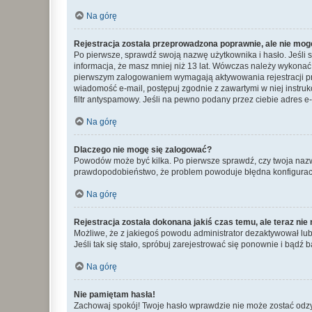
Na górę
Rejestracja została przeprowadzona poprawnie, ale nie mog
Po pierwsze, sprawdź swoją nazwę użytkownika i hasło. Jeśli 
informacja, że masz mniej niż 13 lat. Wówczas należy wykonać i
pierwszym zalogowaniem wymagają aktywowania rejestracji przez
wiadomość e-mail, postępuj zgodnie z zawartymi w niej instru
filtr antyspamowy. Jeśli na pewno podany przez ciebie adres e-
Na górę
Dlaczego nie mogę się zalogować?
Powodów może być kilka. Po pierwsze sprawdź, czy twoja nazwa u
prawdopodobieństwo, że problem powoduje błędna konfiguracja w
Na górę
Rejestracja została dokonana jakiś czas temu, ale teraz ni
Możliwe, że z jakiegoś powodu administrator dezaktywował lub u
Jeśli tak się stało, spróbuj zarejestrować się ponownie i bą
Na górę
Nie pamiętam hasła!
Zachowaj spokój! Twoje hasło wprawdzie nie może zostać odzys