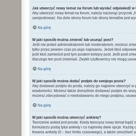
Jak utworzyć nowy temat na forum lub wysłać odpowiedź w
Aby utworzyć nowy temat na forum, należy nacisnąć przycisk 
zarejestrować. Na dole strony forum lub strony tematów jest 
Na górę
W jaki sposób można zmienić lub usunąć post?
Jeśli nie jesteś administratorem lub moderatorem, możesz zmie
tylko przez pewien czas po jego napisaniu. Jeżeli ktoś odpowiedz
jeśli ktoś zamieścił pod tym postem kolejny post. Jeśli post zm
dlaczego ten post zmieniali. Zwykli użytkownicy nie mogą usuw
Na górę
W jaki sposób można dodać podpis do swojego posta?
Aby dodawać podpis do posta, należy go najpierw utworzyć w 
wiadomości. Możesz także domyślnie dodawać podpis do wszyst
możesz zdecydować o niedodawaniu do niego podpisu, usuwaj
Na górę
W jaki sposób można utworzyć ankietę?
Tworzenie ankiet jest proste. Kiedy tworzysz nowy temat bądź z
formularzu podaj tytuł ankiety i co najmniej dwie opcje. Każ
trwania ankiety (0 – bez limitu czasowego), a także umożliwić