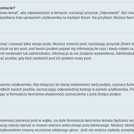
 temacie?
„Nowy temat”, aby odpowiedzieć w temacie, nacisnąć przycisk „Odpowiedz”. Być mo
wyświetlana lista uprawnień użytkownika na każdym forum. Na przykład: Możesz two
niać i usuwać tylko swoje posty. Możesz zmienić post, naciskając przycisk
Zmień
z
iał na ten post, pod twoim postem pojawi się informacja ile razy i kiedy ostatni raz
ienił moderator lub administrator, informacja ta nie zostanie wyświetlona. Administr
ać postów, gdy ktoś zamieścił pod ich postem nowy post.
panelu użytkownika. Aby dołączyć do danej wiadomości swój podpis, zaznacz funk
kich swoich postów, zaznaczając odpowiednią funkcję w panelu użytkownika. Po u
ąc w formularzu tworzenia wiadomości zaznaczenie z pola
Dołącz podpis
.
mieniasz pierwszy post w wątku, na dole formularza tworzenia tematu będziesz widzi
dą opcję należy wpisać w nowym wierszu widocznego pola tekstowego. Możesz określ
 użytkownikom zmianę wcześniej oddanego głosu. Jeśli nie widzisz etykiety, praw