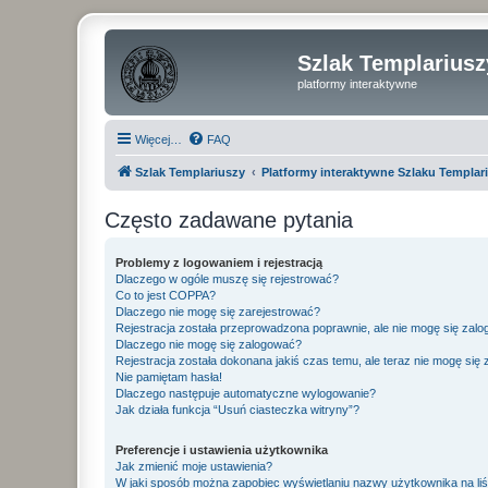
Szlak Templariusz
platformy interaktywne
Więcej…
FAQ
Szlak Templariuszy
Platformy interaktywne Szlaku Templar
Często zadawane pytania
Problemy z logowaniem i rejestracją
Dlaczego w ogóle muszę się rejestrować?
Co to jest COPPA?
Dlaczego nie mogę się zarejestrować?
Rejestracja została przeprowadzona poprawnie, ale nie mogę się zal
Dlaczego nie mogę się zalogować?
Rejestracja została dokonana jakiś czas temu, ale teraz nie mogę się
Nie pamiętam hasła!
Dlaczego następuje automatyczne wylogowanie?
Jak działa funkcja “Usuń ciasteczka witryny”?
Preferencje i ustawienia użytkownika
Jak zmienić moje ustawienia?
W jaki sposób można zapobiec wyświetlaniu nazwy użytkownika na li