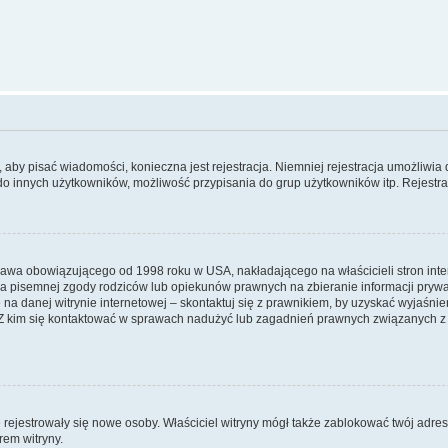
y, aby pisać wiadomości, konieczna jest rejestracja. Niemniej rejestracja umożliwia
do innych użytkowników, możliwość przypisania do grup użytkowników itp. Rejestracj
prawa obowiązującego od 1998 roku w USA, nakładającego na właścicieli stron int
ia pisemnej zgody rodziców lub opiekunów prawnych na zbieranie informacji prywa
na danej witrynie internetowej – skontaktuj się z prawnikiem, by uzyskać wyjaśnieni
 kim się kontaktować w sprawach nadużyć lub zagadnień prawnych związanych z t
ie rejestrowały się nowe osoby. Właściciel witryny mógł także zablokować twój adre
rem witryny.