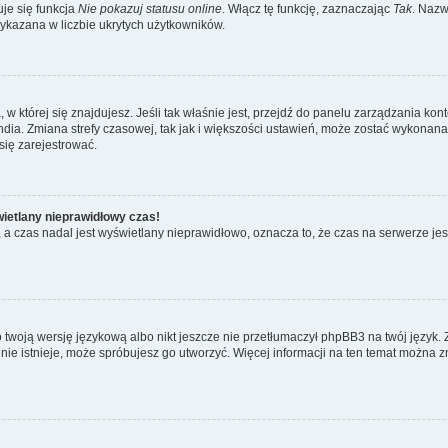
je się funkcja
Nie pokazuj statusu online
. Włącz tę funkcję, zaznaczając
Tak
. Nazw
wykazana w liczbie ukrytych użytkowników.
ta, w której się znajdujesz. Jeśli tak właśnie jest, przejdź do panelu zarządzania k
dia. Zmiana strefy czasowej, tak jak i większości ustawień, może zostać wykonana 
się zarejestrować.
wietlany nieprawidłowy czas!
a czas nadal jest wyświetlany nieprawidłowo, oznacza to, że czas na serwerze jes
 twoją wersję językową albo nikt jeszcze nie przetłumaczył phpBB3 na twój język. 
a nie istnieje, może spróbujesz go utworzyć. Więcej informacji na ten temat można z