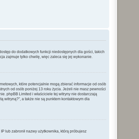
 dostęp do dodatkowych funkcji niedostępnych dla gości, takich
a zajmuje tylko chwilę, więc zaleca się jej wykonanie.
ernetowych, które potencjalnie mogą zbierać informacje od osób
tnych od osób poniżej 13 roku życia. Jeżeli nie masz pewności
e. phpBB Limited i właściciele tej witryny nie dostarczają
ą witryną?”, a także nie są punktem kontaktowym dla
s IP lub zabronił nazwy użytkownika, którą próbujesz