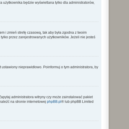
a użytkownika będzie wyświetlana tylko dla administratorów,
ontem i zmień strefę czasową, tak aby była zgodna z twoim
tylko przez zarejestrowanych użytkowników. Jeżeli nie jesteś
t ustawiony nieprawidłowo. Poinformuj o tym administratora, by
Zapytaj administratora witryny czy może zainstalować pakiet
naleźć na stronie internetowej
phpBB.pl
® lub phpBB Limited