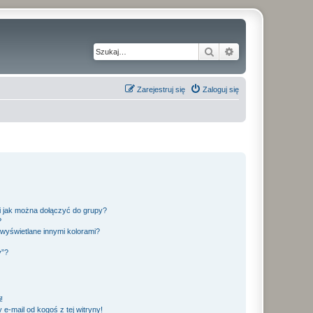
Szukaj
Wyszukiwanie z
Zarejestruj się
Zaloguj się
 i jak można dołączyć do grupy?
?
wyświetlane innymi kolorami?
y”?
!
e-mail od kogoś z tej witryny!