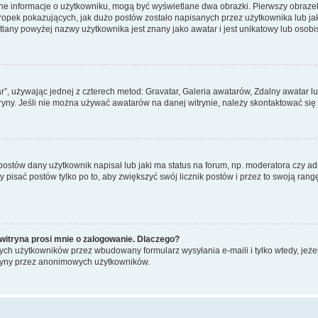
ane informacje o użytkowniku, mogą być wyświetlane dwa obrazki. Pierwszy obrazek
pek pokazujących, jak dużo postów zostało napisanych przez użytkownika lub jaki j
lany powyżej nazwy użytkownika jest znany jako awatar i jest unikatowy lub osobi
ar”, używając jednej z czterech metod: Gravatar, Galeria awatarów, Zdalny awatar 
ryny. Jeśli nie można używać awatarów na danej witrynie, należy skontaktować się 
stów dany użytkownik napisał lub jaki ma status na forum, np. moderatora czy a
y pisać postów tylko po to, aby zwiększyć swój licznik postów i przez to swoją rangę
witryna prosi mnie o zalogowanie. Dlaczego?
ch użytkowników przez wbudowany formularz wysyłania e-maili i tylko wtedy, jeżeli
ryny przez anonimowych użytkowników.