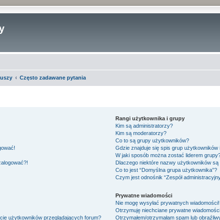
y
iuszy
Często zadawane pytania
Rangi użytkownika i grupy
Kim są administratorzy?
Kim są moderatorzy?
Co to są grupy użytkowników?
ogować!
Gdzie znajduje się spis grup użytkowników
W jaki sposób można zostać liderem grupy
 zalogować?!
Dlaczego niektóre nazwy użytkowników są 
Co to jest “Domyślna grupa użytkownika”?
Czym jest odnośnik “Zespół administracyjn
Prywatne wiadomości
Nie mogę wysyłać prywatnych wiadomości!
Otrzymuję niechciane prywatne wiadomości
ście użytkowników przeglądających forum?
Otrzymałem/otrzymałam spam lub obraźliwy 