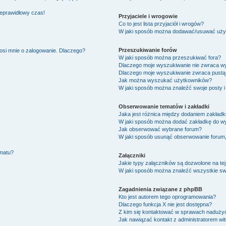
ieprawidłowy czas!
Przyjaciele i wrogowie
Co to jest lista przyjaciół i wrogów?
W jaki sposób można dodawać/usuwać użytk
Przeszukiwanie forów
osi mnie o zalogowanie. Dlaczego?
W jaki sposób można przeszukiwać fora?
Dlaczego moje wyszukiwanie nie zwraca w
Dlaczego moje wyszukiwanie zwraca pustą 
Jak można wyszukać użytkowników?
W jaki sposób można znaleźć swoje posty i
Obserwowanie tematów i zakładki
Jaka jest różnica między dodaniem zakład
W jaki sposób można dodać zakładkę do w
Jak obserwować wybrane forum?
W jaki sposób usunąć obserwowanie forum
ematu?
Załączniki
Jakie typy załączników są dozwolone na tej
W jaki sposób można znaleźć wszystkie swo
Zagadnienia związane z phpBB
Kto jest autorem tego oprogramowania?
Dlaczego funkcja X nie jest dostępna?
Z kim się kontaktować w sprawach nadużyć
Jak nawiązać kontakt z administratorem wi