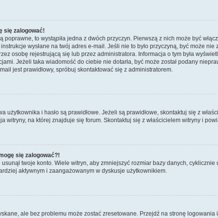
ę się zalogować!
są poprawne, to wystąpiła jedna z dwóch przyczyn. Pierwszą z nich może być włącz
nstrukcje wysłane na twój adres e-mail. Jeśli nie to było przyczyną, być może nie 
 osobę rejestrującą się lub przez administratora. Informacja o tym była wyświetlo
kcjami. Jeżeli taka wiadomość do ciebie nie dotarła, być może został podany niep
mail jest prawidłowy, spróbuj skontaktować się z administratorem.
żytkownika i hasło są prawidłowe. Jeżeli są prawidłowe, skontaktuj się z właścicie
itryny, na której znajduje się forum. Skontaktuj się z właścicielem witryny i po
e mogę się zalogować?!
sunął twoje konto. Wiele witryn, aby zmniejszyć rozmiar bazy danych, cyklicznie u
dź bardziej aktywnym i zaangażowanym w dyskusje użytkownikiem.
kane, ale bez problemu może zostać zresetowane. Przejdź na stronę logowania i k