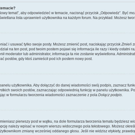
 temacie?
„Nowy temat”, aby odpowiedzieć w temacie, nacisnąć przycisk „Odpowiedz”. Być mo
wyświetlana lista uprawnień użytkownika na każdym forum. Na przykład: Możesz two
niać i usuwać tylko swoje posty. Możesz zmienić post, naciskając przycisk
Zmień
z
iał na ten post, pod twoim postem pojawi się informacja ile razy i kiedy ostatni raz
ienił moderator lub administrator, informacja ta nie zostanie wyświetlona. Administr
ać postów, gdy ktoś zamieścił pod ich postem nowy post.
panelu użytkownika. Aby dołączyć do danej wiadomości swój podpis, zaznacz funk
kich swoich postów, zaznaczając odpowiednią funkcję w panelu użytkownika. Po u
ąc w formularzu tworzenia wiadomości zaznaczenie z pola
Dołącz podpis
.
mieniasz pierwszy post w wątku, na dole formularza tworzenia tematu będziesz widzi
dą opcję należy wpisać w nowym wierszu widocznego pola tekstowego. Możesz określ
 użytkownikom zmianę wcześniej oddanego głosu. Jeśli nie widzisz etykiety, praw