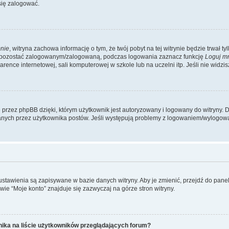
się zalogować.
nie
, witryna zachowa informację o tym, że twój pobyt na tej witrynie będzie trwał t
y pozostać zalogowanym/zalogowaną, podczas logowania zaznacz funkcję
Loguj m
ence internetowej, sali komputerowej w szkole lub na uczelni itp. Jeśli nie widzisz t
przez phpBB dzięki, którym użytkownik jest autoryzowany i logowany do witryny. D
zytanych przez użytkownika postów. Jeśli występują problemy z logowaniem/wylogo
 ustawienia są zapisywane w bazie danych witryny. Aby je zmienić, przejdź do p
ie “Moje konto” znajduje się zazwyczaj na górze stron witryny.
ika na liście użytkowników przeglądających forum?