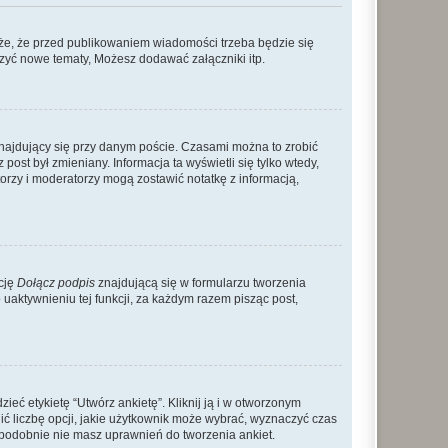
że, że przed publikowaniem wiadomości trzeba będzie się
rzyć nowe tematy, Możesz dodawać załączniki itp.
najdujący się przy danym poście. Czasami można to zrobić
 post był zmieniany. Informacja ta wyświetli się tylko wtedy,
atorzy i moderatorzy mogą zostawić notatkę z informacją,
cję
Dołącz podpis
znajdującą się w formularzu tworzenia
aktywnieniu tej funkcji, za każdym razem pisząc post,
eć etykietę “Utwórz ankietę”. Kliknij ją i w otworzonym
ić liczbę opcji, jakie użytkownik może wybrać, wyznaczyć czas
dopodobnie nie masz uprawnień do tworzenia ankiet.