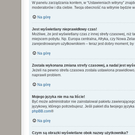
W panelu zarządzania kontem, w “Ustawieniach witryny” znajdu
moderatorów i dla ciebie. Twoja obecność na witrynie będzie 
Na górę
Jest wyświetlany nieprawidłowy czas!
Możliwe, że jest wyświetlany czas z innej strefy czasowej, niż 
miejscem pobytu. Np. Europa centralna, Afryka, czy Nowa Zelan
zarejestrowanym użytkownikiem – teraz jest dobry moment, by 
Na górę
Została wykonana zmiana strefy czasowej, a nadal jest wyś
Jeżeli na pewno strefa czasowa została ustawiona prawidłowo, 
naprawił problem.
Na górę
Mojego języka nie ma na liście!
Być może administrator nie zainstalował pakietu zawierającego
językowy, którego potrzebujesz. Jeśli pakiet dla twojego język
phpBB.com
®
Na górę
Czym są obrazki wyświetlane obok nazwy użytkownika?