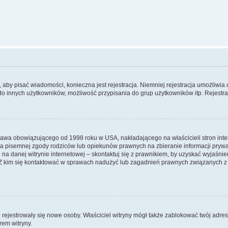
y, aby pisać wiadomości, konieczna jest rejestracja. Niemniej rejestracja umożliwia
do innych użytkowników, możliwość przypisania do grup użytkowników itp. Rejestracj
prawa obowiązującego od 1998 roku w USA, nakładającego na właścicieli stron int
ia pisemnej zgody rodziców lub opiekunów prawnych na zbieranie informacji prywa
na danej witrynie internetowej – skontaktuj się z prawnikiem, by uzyskać wyjaśnieni
 kim się kontaktować w sprawach nadużyć lub zagadnień prawnych związanych z t
ie rejestrowały się nowe osoby. Właściciel witryny mógł także zablokować twój adre
rem witryny.