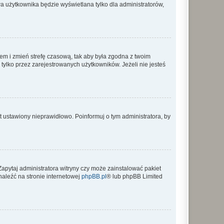
a użytkownika będzie wyświetlana tylko dla administratorów,
ontem i zmień strefę czasową, tak aby była zgodna z twoim
tylko przez zarejestrowanych użytkowników. Jeżeli nie jesteś
t ustawiony nieprawidłowo. Poinformuj o tym administratora, by
Zapytaj administratora witryny czy może zainstalować pakiet
naleźć na stronie internetowej
phpBB.pl
® lub phpBB Limited