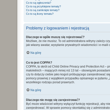
Co to są ogłoszenia?
Co to są przyklejone tematy?
Co to są zamknięte tematy?
Co to są ikony tematu?
Problemy z logowaniem i rejestracją
Dlaczego w ogóle muszę się rejestrować?
Możliwe, że nie musisz. To od administratora witryny zależy cz
jak własny awatar, wysyłanie prywatnych wiadomości i e-maili 
Na górę
Co to jest COPPA?
COPPA, to skrót od Child Online Privacy and Protection Act – 
małoletnich – mających mniej niż 13 lat – obowiązek posiadan
czy to dotyczy ciebie jako kogoś próbującego zarejestrować się 
pomocy prawnej z wyjątkiem przypadku opisanego w pytaniu „Z
wszelkiego rodzaju porad prawnych.
Na górę
Dlaczego nie mogę się zarejestrować?
Być może właściciel witryny wyłączył funkcję rejestracji, aby n
zarejestrować. W sprawie pomocy skontaktuj się z administrato