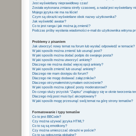
Jest wyświetlany nieprawidłowy czas!
Została wykonana zmiana strefy czasowej, a nadal jest wyświetlany n
Mojego języka nie ma na liście!
Czym są obrazki wyświetlane obok nazwy użytkownika?
Jak wyświetlić awatar?
Co to jest ranga i jak można ją zmienić?
Podczas próby wysłania wiadomości e-mail do użytkownika witryna pr
Problemy z pisaniem
Jak utworzyć nowy temat na forum lub wysłać odpowiedź w temacie?
W jaki sposób można zmienić lub usunąć post?
W jaki sposób można dodać podpis do swojego posta?
W jaki sposób można utworzyć ankietę?
Dlaczego nie można dodać więcej opcji ankiety?
W jaki sposób zmienić lub usunąć ankietę?
Dlaczego nie mam dostępu do forum?
Dlaczego nie mogę dodawać załączników?
Dlaczego otrzymałem/otrzymałam ostrzeżenie?
W jaki sposób można zgłosić posty moderatorowi?
Do czego służy przycisk “Zapisz” znajdujący się w oknie tworzenia t
Dlaczego mój post musi być akceptowany?
W jaki sposób mogę przesunąć swój temat na górę strony tematów?
Formatowanie i typy tematów
Co to jest BBCode?
Czy można używać języka HTML?
Co to są są emotikony?
Czy można umieszczać obrazki w poście?
Co to są ogłoszenia globalne?