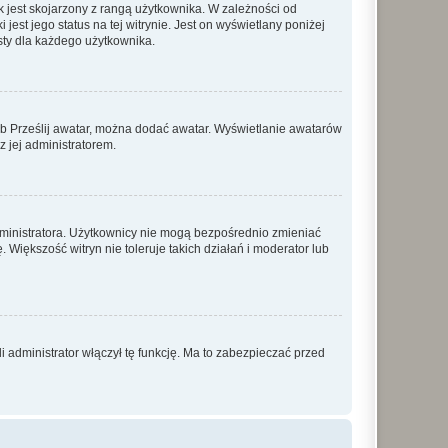
 jest skojarzony z rangą użytkownika. W zależności od
est jego status na tej witrynie. Jest on wyświetlany poniżej
sty dla każdego użytkownika.
lub Prześlij awatar, można dodać awatar. Wyświetlanie awatarów
z jej administratorem.
dministratora. Użytkownicy nie mogą bezpośrednio zmieniać
. Większość witryn nie toleruje takich działań i moderator lub
 administrator włączył tę funkcję. Ma to zabezpieczać przed