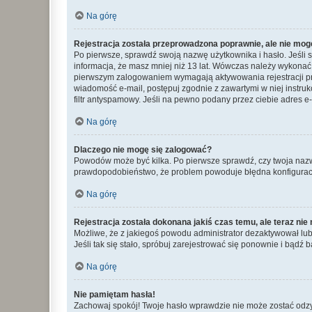
Na górę
Rejestracja została przeprowadzona poprawnie, ale nie mog
Po pierwsze, sprawdź swoją nazwę użytkownika i hasło. Jeśli 
informacja, że masz mniej niż 13 lat. Wówczas należy wykonać i
pierwszym zalogowaniem wymagają aktywowania rejestracji przez
wiadomość e-mail, postępuj zgodnie z zawartymi w niej instru
filtr antyspamowy. Jeśli na pewno podany przez ciebie adres e-
Na górę
Dlaczego nie mogę się zalogować?
Powodów może być kilka. Po pierwsze sprawdź, czy twoja nazwa u
prawdopodobieństwo, że problem powoduje błędna konfiguracja w
Na górę
Rejestracja została dokonana jakiś czas temu, ale teraz ni
Możliwe, że z jakiegoś powodu administrator dezaktywował lub u
Jeśli tak się stało, spróbuj zarejestrować się ponownie i bą
Na górę
Nie pamiętam hasła!
Zachowaj spokój! Twoje hasło wprawdzie nie może zostać odzys