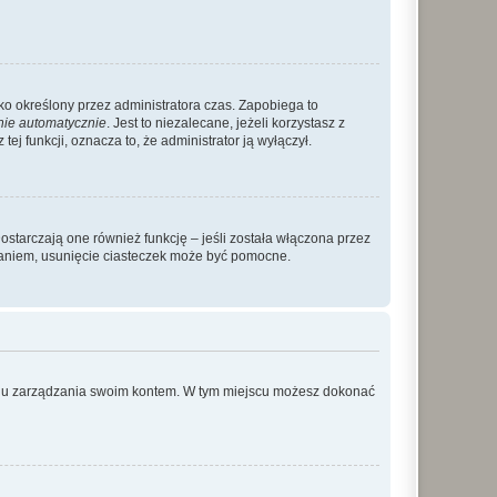
ylko określony przez administratora czas. Zapobiega to
nie automatycznie
. Jest to niezalecane, jeżeli korzystasz z
ej funkcji, oznacza to, że administrator ją wyłączył.
ostarczają one również funkcję – jeśli została włączona przez
waniem, usunięcie ciasteczek może być pomocne.
anelu zarządzania swoim kontem. W tym miejscu możesz dokonać