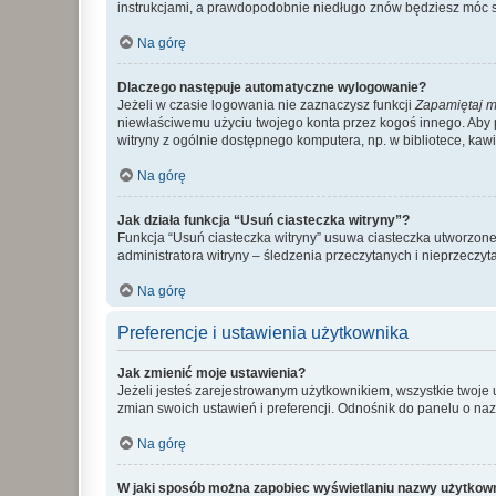
instrukcjami, a prawdopodobnie niedługo znów będziesz móc 
Na górę
Dlaczego następuje automatyczne wylogowanie?
Jeżeli w czasie logowania nie zaznaczysz funkcji
Zapamiętaj m
niewłaściwemu użyciu twojego konta przez kogoś innego. Ab
witryny z ogólnie dostępnego komputera, np. w bibliotece, kawiar
Na górę
Jak działa funkcja “Usuń ciasteczka witryny”?
Funkcja “Usuń ciasteczka witryny” usuwa ciasteczka utworzone 
administratora witryny – śledzenia przeczytanych i nieprzec
Na górę
Preferencje i ustawienia użytkownika
Jak zmienić moje ustawienia?
Jeżeli jesteś zarejestrowanym użytkownikiem, wszystkie twoje
zmian swoich ustawień i preferencji. Odnośnik do panelu o nazw
Na górę
W jaki sposób można zapobiec wyświetlaniu nazwy użytkown