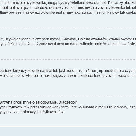
ane informacje o użytkowniku, mogą być wyświetlane dwa obrazki. Pierwszy obrazek
pek pokazujących, jak dużo postów zostało napisanych przez użytkownika lub jaki j
lany powyżej nazwy użytkownika jest znany jako awatar i jest unikatowy lub osobi
ar”, używając jednej z czterech metod: Gravatar, Galeria awatarów, Zdalny awatar 
ryny. Jeśli nie można używać awatarów na danej witrynie, należy skontaktować się 
stów dany użytkownik napisał lub jaki ma status na forum, np. moderatora czy a
y pisać postów tylko po to, aby zwiększyć swój licznik postów i przez to swoją rangę
witryna prosi mnie o zalogowanie. Dlaczego?
ch użytkowników przez wbudowany formularz wysyłania e-maili i tylko wtedy, jeżeli
ryny przez anonimowych użytkowników.