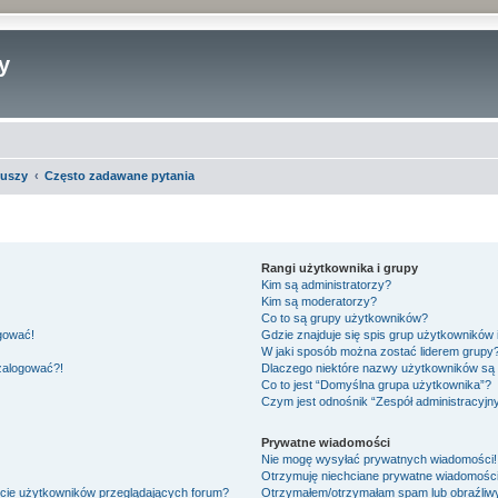
y
iuszy
Często zadawane pytania
Rangi użytkownika i grupy
Kim są administratorzy?
Kim są moderatorzy?
Co to są grupy użytkowników?
ogować!
Gdzie znajduje się spis grup użytkowników
W jaki sposób można zostać liderem grupy
 zalogować?!
Dlaczego niektóre nazwy użytkowników są 
Co to jest “Domyślna grupa użytkownika”?
Czym jest odnośnik “Zespół administracyjn
Prywatne wiadomości
Nie mogę wysyłać prywatnych wiadomości!
Otrzymuję niechciane prywatne wiadomości
ście użytkowników przeglądających forum?
Otrzymałem/otrzymałam spam lub obraźliwy 