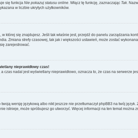
je się funkcja
Nie pokazuj statusu online
. Włącz tę funkcję, zaznaczając
Tak
. Nazw
wykazana w liczbie ukrytych użytkowników.
ta, w której się znajdujesz. Jeśli tak właśnie jest, przejdź do panelu zarządzania k
dia. Zmiana strefy czasowej, tak jak i większości ustawień, może zostać wykonana 
się zarejestrować.
wietlany nieprawidłowy czas!
a czas nadal jest wyświetlany nieprawidłowo, oznacza to, że czas na serwerze jes
 twoją wersję językową albo nikt jeszcze nie przetłumaczył phpBB3 na twój język. 
a nie istnieje, może spróbujesz go utworzyć. Więcej informacji na ten temat można z