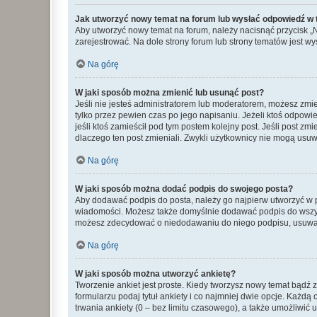
Jak utworzyć nowy temat na forum lub wysłać odpowiedź w
Aby utworzyć nowy temat na forum, należy nacisnąć przycisk 
zarejestrować. Na dole strony forum lub strony tematów jest 
Na górę
W jaki sposób można zmienić lub usunąć post?
Jeśli nie jesteś administratorem lub moderatorem, możesz zmie
tylko przez pewien czas po jego napisaniu. Jeżeli ktoś odpowiedz
jeśli ktoś zamieścił pod tym postem kolejny post. Jeśli post zm
dlaczego ten post zmieniali. Zwykli użytkownicy nie mogą usuw
Na górę
W jaki sposób można dodać podpis do swojego posta?
Aby dodawać podpis do posta, należy go najpierw utworzyć w 
wiadomości. Możesz także domyślnie dodawać podpis do wszyst
możesz zdecydować o niedodawaniu do niego podpisu, usuwaj
Na górę
W jaki sposób można utworzyć ankietę?
Tworzenie ankiet jest proste. Kiedy tworzysz nowy temat bądź z
formularzu podaj tytuł ankiety i co najmniej dwie opcje. Każ
trwania ankiety (0 – bez limitu czasowego), a także umożliwić