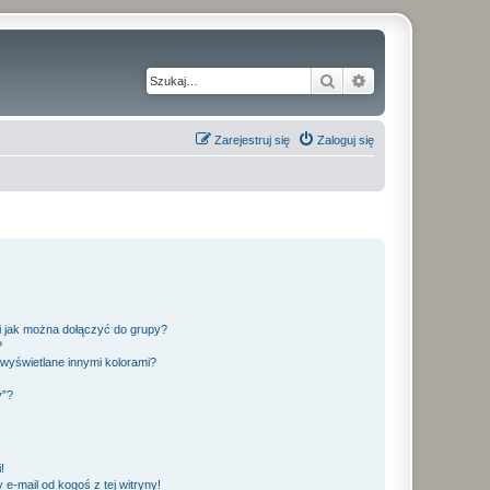
Szukaj
Wyszukiwanie z
Zarejestruj się
Zaloguj się
 i jak można dołączyć do grupy?
?
wyświetlane innymi kolorami?
y”?
!
e-mail od kogoś z tej witryny!