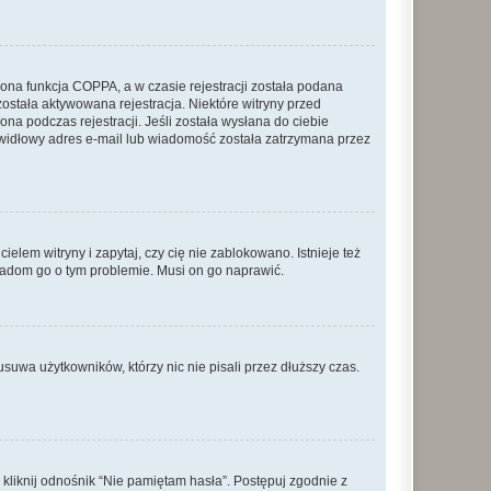
ona funkcja COPPA, a w czasie rejestracji została podana
została aktywowana rejestracja. Niektóre witryny przed
na podczas rejestracji. Jeśli została wysłana do ciebie
rawidłowy adres e-mail lub wiadomość została zatrzymana przez
lem witryny i zapytaj, czy cię nie zablokowano. Istnieje też
wiadom go o tym problemie. Musi on go naprawić.
suwa użytkowników, którzy nic nie pisali przez dłuższy czas.
liknij odnośnik “Nie pamiętam hasła”. Postępuj zgodnie z