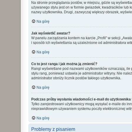
Na stronie przeglądania postów, w miejscu, gdzie są wyświetl
używanego stylu jest on w formie gwiazdek, kwadracików lub kro
nazwy użytkownika. Drugi, zazwyczaj większy obrazek, wyświet
Na górę
Jak wyświetlić awatar?
W panelu zarządzania kontem na karcie „Profil” w sekcji „Awat
i sposób ich wyświetlania są uzależnione od administratora wit
Na górę
Co to jest ranga i jak można ją zmienić?
Rangi wyświetlane pod nazwami użytkowników oznaczają, ile po
stylu rang, ponieważ ustawia je administrator witryny. Nie należ
administrator obniży licznik postów takiego użytkownika.
Na górę
Podczas próby wysłania wiadomości e-mail do użytkownika 
Tylko zarejestrowani użytkownicy mogą wysyłać e-maile do inny
nieprawidłowym używaniem systemu poczty elektronicznej wit
Na górę
Problemy z pisaniem