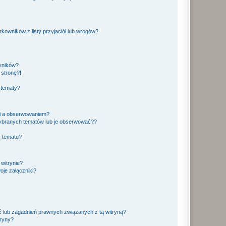
owników z listy przyjaciół lub wrogów?
yników?
stronę?!
 tematy?
ki a obserwowaniem?
ybranych tematów lub je obserwować??
, tematu?
 witrynie?
je załączniki?
 lub zagadnień prawnych związanych z tą witryną?
tryny?