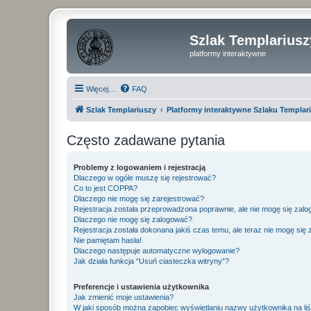
Szlak Templariusz
platformy interaktywne
Więcej…
FAQ
Szlak Templariuszy
Platformy interaktywne Szlaku Templar
Często zadawane pytania
Problemy z logowaniem i rejestracją
Dlaczego w ogóle muszę się rejestrować?
Co to jest COPPA?
Dlaczego nie mogę się zarejestrować?
Rejestracja została przeprowadzona poprawnie, ale nie mogę się zal
Dlaczego nie mogę się zalogować?
Rejestracja została dokonana jakiś czas temu, ale teraz nie mogę się
Nie pamiętam hasła!
Dlaczego następuje automatyczne wylogowanie?
Jak działa funkcja “Usuń ciasteczka witryny”?
Preferencje i ustawienia użytkownika
Jak zmienić moje ustawienia?
W jaki sposób można zapobiec wyświetlaniu nazwy użytkownika na li