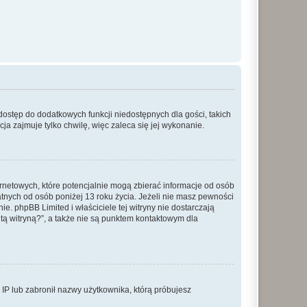
 dostęp do dodatkowych funkcji niedostępnych dla gości, takich
a zajmuje tylko chwilę, więc zaleca się jej wykonanie.
ernetowych, które potencjalnie mogą zbierać informacje od osób
tnych od osób poniżej 13 roku życia. Jeżeli nie masz pewności
e. phpBB Limited i właściciele tej witryny nie dostarczają
ą witryną?”, a także nie są punktem kontaktowym dla
s IP lub zabronił nazwy użytkownika, którą próbujesz