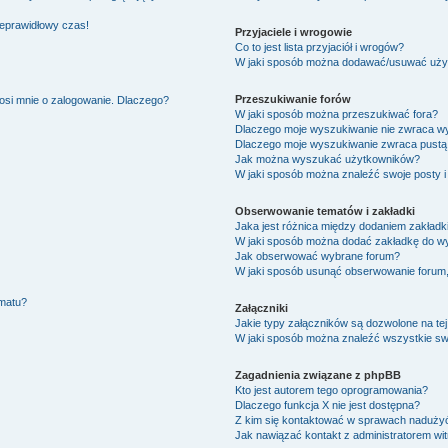
ieprawidłowy czas!
Przyjaciele i wrogowie
Co to jest lista przyjaciół i wrogów?
W jaki sposób można dodawać/usuwać użytk
Przeszukiwanie forów
osi mnie o zalogowanie. Dlaczego?
W jaki sposób można przeszukiwać fora?
Dlaczego moje wyszukiwanie nie zwraca w
Dlaczego moje wyszukiwanie zwraca pustą 
Jak można wyszukać użytkowników?
W jaki sposób można znaleźć swoje posty i
Obserwowanie tematów i zakładki
Jaka jest różnica między dodaniem zakład
W jaki sposób można dodać zakładkę do w
Jak obserwować wybrane forum?
W jaki sposób usunąć obserwowanie forum
ematu?
Załączniki
Jakie typy załączników są dozwolone na tej
W jaki sposób można znaleźć wszystkie swo
Zagadnienia związane z phpBB
Kto jest autorem tego oprogramowania?
Dlaczego funkcja X nie jest dostępna?
Z kim się kontaktować w sprawach nadużyć
Jak nawiązać kontakt z administratorem wi