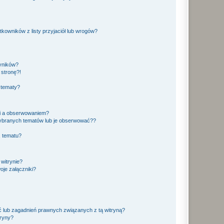
owników z listy przyjaciół lub wrogów?
yników?
stronę?!
 tematy?
ki a obserwowaniem?
ybranych tematów lub je obserwować??
, tematu?
 witrynie?
je załączniki?
 lub zagadnień prawnych związanych z tą witryną?
tryny?