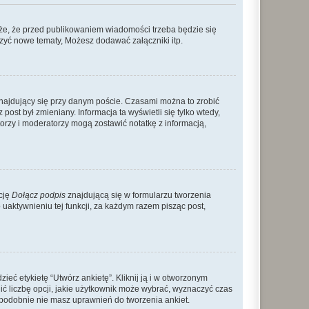
że, że przed publikowaniem wiadomości trzeba będzie się
rzyć nowe tematy, Możesz dodawać załączniki itp.
najdujący się przy danym poście. Czasami można to zrobić
 post był zmieniany. Informacja ta wyświetli się tylko wtedy,
atorzy i moderatorzy mogą zostawić notatkę z informacją,
cję
Dołącz podpis
znajdującą się w formularzu tworzenia
aktywnieniu tej funkcji, za każdym razem pisząc post,
eć etykietę “Utwórz ankietę”. Kliknij ją i w otworzonym
ić liczbę opcji, jakie użytkownik może wybrać, wyznaczyć czas
dopodobnie nie masz uprawnień do tworzenia ankiet.