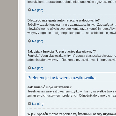
instrukcjami, a prawdopodobnie niedługo znów będziesz móc 
Na górę
Dlaczego następuje automatyczne wylogowanie?
Jeżeli w czasie logowania nie zaznaczysz funkcji
Zapamiętaj m
niewłaściwemu użyciu twojego konta przez kogoś innego. Ab
witryny z ogólnie dostępnego komputera, np. w bibliotece, kawiar
Na górę
Jak działa funkcja “Usuń ciasteczka witryny”?
Funkcja “Usuń ciasteczka witryny” usuwa ciasteczka utworzone 
administratora witryny – śledzenia przeczytanych i nieprzec
Na górę
Preferencje i ustawienia użytkownika
Jak zmienić moje ustawienia?
Jeżeli jesteś zarejestrowanym użytkownikiem, wszystkie twoje
zmian swoich ustawień i preferencji. Odnośnik do panelu o nazw
Na górę
W jaki sposób można zapobiec wyświetlaniu nazwy użytkown