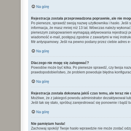
Na górę
Rejestracja została przeprowadzona poprawnie, ale nie mog
Po pierwsze, sprawdź swoją nazwę użytkownika i hasło. Jeśli 
informacja, że masz mniej niż 13 lat. Wówczas należy wykonać i
pierwszym zalogowaniem wymagają aktywowania rejestracji przez
wiadomość e-mail, postępuj zgodnie z zawartymi w niej instru
filtr antyspamowy. Jeśli na pewno podany przez ciebie adres e-
Na górę
Dlaczego nie mogę się zalogować?
Powodów może być kilka. Po pierwsze sprawdź, czy twoja nazwa u
prawdopodobieństwo, że problem powoduje błędna konfiguracja w
Na górę
Rejestracja została dokonana jakiś czas temu, ale teraz ni
Możliwe, że z jakiegoś powodu administrator dezaktywował lub u
Jeśli tak się stało, spróbuj zarejestrować się ponownie i bą
Na górę
Nie pamiętam hasła!
Zachowaj spokój! Twoje hasło wprawdzie nie może zostać odzys