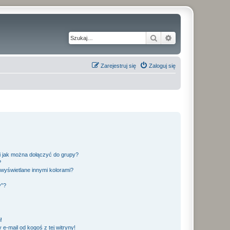
Szukaj
Wyszukiwanie z
Zarejestruj się
Zaloguj się
 i jak można dołączyć do grupy?
?
wyświetlane innymi kolorami?
y”?
!
e-mail od kogoś z tej witryny!