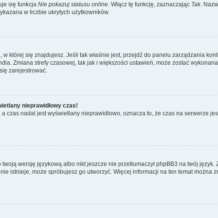
je się funkcja
Nie pokazuj statusu online
. Włącz tę funkcję, zaznaczając
Tak
. Nazw
wykazana w liczbie ukrytych użytkowników.
ta, w której się znajdujesz. Jeśli tak właśnie jest, przejdź do panelu zarządzania k
dia. Zmiana strefy czasowej, tak jak i większości ustawień, może zostać wykonana 
się zarejestrować.
wietlany nieprawidłowy czas!
a czas nadal jest wyświetlany nieprawidłowo, oznacza to, że czas na serwerze jes
 twoją wersję językową albo nikt jeszcze nie przetłumaczył phpBB3 na twój język. 
a nie istnieje, może spróbujesz go utworzyć. Więcej informacji na ten temat można z