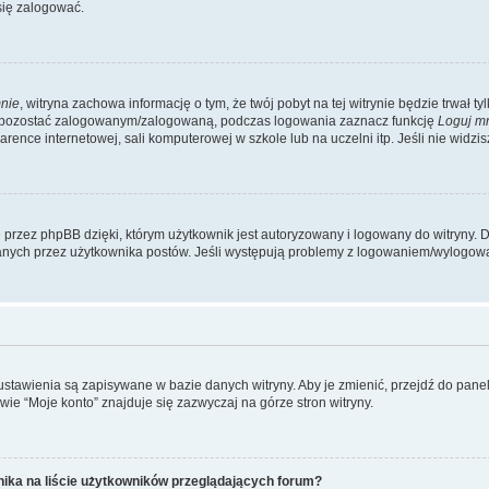
się zalogować.
nie
, witryna zachowa informację o tym, że twój pobyt na tej witrynie będzie trwał t
y pozostać zalogowanym/zalogowaną, podczas logowania zaznacz funkcję
Loguj m
ence internetowej, sali komputerowej w szkole lub na uczelni itp. Jeśli nie widzisz t
przez phpBB dzięki, którym użytkownik jest autoryzowany i logowany do witryny. D
zytanych przez użytkownika postów. Jeśli występują problemy z logowaniem/wylogo
 ustawienia są zapisywane w bazie danych witryny. Aby je zmienić, przejdź do p
ie “Moje konto” znajduje się zazwyczaj na górze stron witryny.
ika na liście użytkowników przeglądających forum?