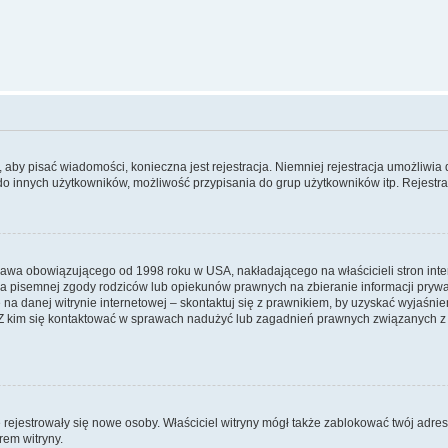
y, aby pisać wiadomości, konieczna jest rejestracja. Niemniej rejestracja umożliwia
do innych użytkowników, możliwość przypisania do grup użytkowników itp. Rejestracj
prawa obowiązującego od 1998 roku w USA, nakładającego na właścicieli stron int
ia pisemnej zgody rodziców lub opiekunów prawnych na zbieranie informacji prywa
na danej witrynie internetowej – skontaktuj się z prawnikiem, by uzyskać wyjaśnieni
 kim się kontaktować w sprawach nadużyć lub zagadnień prawnych związanych z t
ie rejestrowały się nowe osoby. Właściciel witryny mógł także zablokować twój adre
rem witryny.