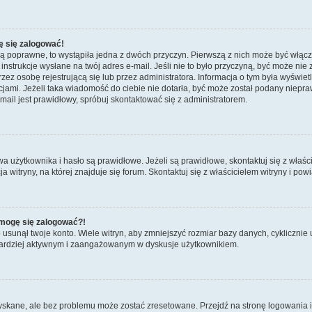
ę się zalogować!
są poprawne, to wystąpiła jedna z dwóch przyczyn. Pierwszą z nich może być włącz
nstrukcje wysłane na twój adres e-mail. Jeśli nie to było przyczyną, być może nie 
 osobę rejestrującą się lub przez administratora. Informacja o tym była wyświetlo
kcjami. Jeżeli taka wiadomość do ciebie nie dotarła, być może został podany niep
mail jest prawidłowy, spróbuj skontaktować się z administratorem.
żytkownika i hasło są prawidłowe. Jeżeli są prawidłowe, skontaktuj się z właścicie
itryny, na której znajduje się forum. Skontaktuj się z właścicielem witryny i po
e mogę się zalogować?!
sunął twoje konto. Wiele witryn, aby zmniejszyć rozmiar bazy danych, cyklicznie u
dź bardziej aktywnym i zaangażowanym w dyskusje użytkownikiem.
kane, ale bez problemu może zostać zresetowane. Przejdź na stronę logowania i k