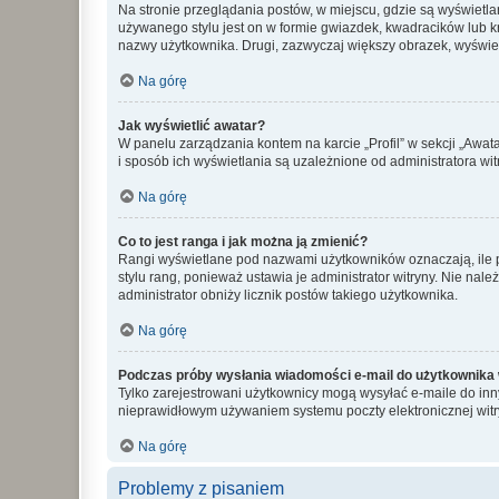
Na stronie przeglądania postów, w miejscu, gdzie są wyświetl
używanego stylu jest on w formie gwiazdek, kwadracików lub kro
nazwy użytkownika. Drugi, zazwyczaj większy obrazek, wyświet
Na górę
Jak wyświetlić awatar?
W panelu zarządzania kontem na karcie „Profil” w sekcji „Awat
i sposób ich wyświetlania są uzależnione od administratora wit
Na górę
Co to jest ranga i jak można ją zmienić?
Rangi wyświetlane pod nazwami użytkowników oznaczają, ile po
stylu rang, ponieważ ustawia je administrator witryny. Nie należ
administrator obniży licznik postów takiego użytkownika.
Na górę
Podczas próby wysłania wiadomości e-mail do użytkownika 
Tylko zarejestrowani użytkownicy mogą wysyłać e-maile do inny
nieprawidłowym używaniem systemu poczty elektronicznej wit
Na górę
Problemy z pisaniem