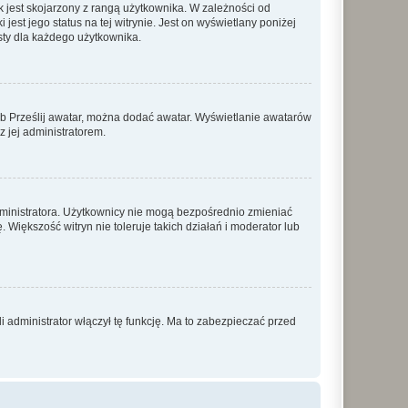
 jest skojarzony z rangą użytkownika. W zależności od
est jego status na tej witrynie. Jest on wyświetlany poniżej
sty dla każdego użytkownika.
lub Prześlij awatar, można dodać awatar. Wyświetlanie awatarów
z jej administratorem.
dministratora. Użytkownicy nie mogą bezpośrednio zmieniać
. Większość witryn nie toleruje takich działań i moderator lub
 administrator włączył tę funkcję. Ma to zabezpieczać przed