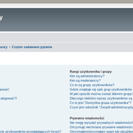
y
iuszy
Często zadawane pytania
Rangi użytkownika i grupy
Kim są administratorzy?
Kim są moderatorzy?
Co to są grupy użytkowników?
ogować!
Gdzie znajduje się spis grup użytkowników
W jaki sposób można zostać liderem grupy
 zalogować?!
Dlaczego niektóre nazwy użytkowników są 
Co to jest “Domyślna grupa użytkownika”?
Czym jest odnośnik “Zespół administracyjn
Prywatne wiadomości
Nie mogę wysyłać prywatnych wiadomości!
Otrzymuję niechciane prywatne wiadomości
ście użytkowników przeglądających forum?
Otrzymałem/otrzymałam spam lub obraźliwy 