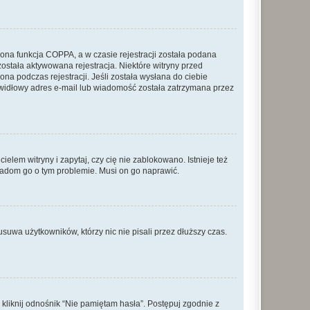
ona funkcja COPPA, a w czasie rejestracji została podana
została aktywowana rejestracja. Niektóre witryny przed
na podczas rejestracji. Jeśli została wysłana do ciebie
rawidłowy adres e-mail lub wiadomość została zatrzymana przez
lem witryny i zapytaj, czy cię nie zablokowano. Istnieje też
wiadom go o tym problemie. Musi on go naprawić.
suwa użytkowników, którzy nic nie pisali przez dłuższy czas.
liknij odnośnik “Nie pamiętam hasła”. Postępuj zgodnie z