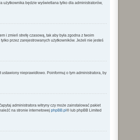
a użytkownika będzie wyświetlana tylko dla administratorów,
ontem i zmień strefę czasową, tak aby była zgodna z twoim
tylko przez zarejestrowanych użytkowników. Jeżeli nie jesteś
t ustawiony nieprawidłowo. Poinformuj o tym administratora, by
Zapytaj administratora witryny czy może zainstalować pakiet
naleźć na stronie internetowej
phpBB.pl
® lub phpBB Limited