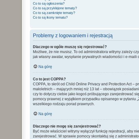
Co to są ogłoszenia?
Co to są przyklejone tematy?
Co to są zamknięte tematy?
Co to są ikony tematu?
Problemy z logowaniem i rejestracją
Dlaczego w ogóle muszę się rejestrować?
Możliwe, że nie musisz. To od administratora witryny zależy cz
jak własny awatar, wysyłanie prywatnych wiadomości i e-maili 
Na górę
Co to jest COPPA?
COPPA, to skrót od Child Online Privacy and Protection Act – 
małoletnich – mających mniej niż 13 lat – obowiązek posiadan
czy to dotyczy ciebie jako kogoś próbującego zarejestrować się 
pomocy prawnej z wyjątkiem przypadku opisanego w pytaniu „Z
wszelkiego rodzaju porad prawnych.
Na górę
Dlaczego nie mogę się zarejestrować?
Być może właściciel witryny wyłączył funkcję rejestracji, aby n
zarejestrować. W sprawie pomocy skontaktuj się z administrato