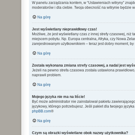
W panelu zarządzania kontem, w “Ustawieniach witryny” znajdu
moderatorów i dla ciebie. Twoja obecność na witrynie będzie 
Na górę
Jest wyświetlany nieprawidłowy czas!
Możliwe, że jest wyświetlany czas z innej strefy czasowej, niż 
miejscem pobytu. Np. Europa centralna, Afryka, czy Nowa Zelan
zarejestrowanym użytkownikiem – teraz jest dobry moment, by 
Na górę
Została wykonana zmiana strefy czasowej, a nadal jest wyś
Jeżeli na pewno strefa czasowa została ustawiona prawidłowo, 
naprawił problem.
Na górę
Mojego języka nie ma na liście!
Być może administrator nie zainstalował pakietu zawierającego
językowy, którego potrzebujesz. Jeśli pakiet dla twojego język
phpBB.com
®
Na górę
Czym są obrazki wyświetlane obok nazwy użytkownika?