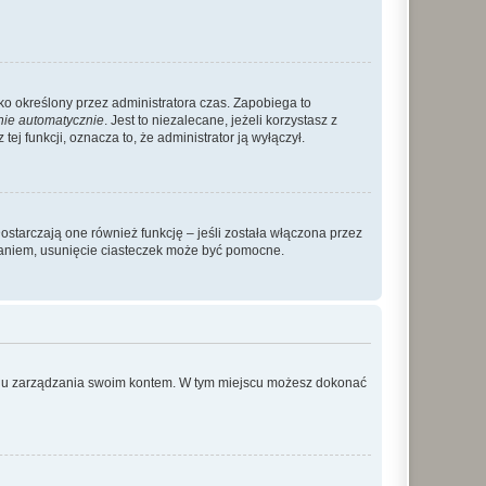
ylko określony przez administratora czas. Zapobiega to
nie automatycznie
. Jest to niezalecane, jeżeli korzystasz z
ej funkcji, oznacza to, że administrator ją wyłączył.
ostarczają one również funkcję – jeśli została włączona przez
waniem, usunięcie ciasteczek może być pomocne.
anelu zarządzania swoim kontem. W tym miejscu możesz dokonać