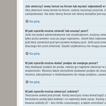
Jak utworzyć nowy temat na forum lub wysłać odpowiedź w
Aby utworzyć nowy temat na forum, należy nacisnąć przycisk 
zarejestrować. Na dole strony forum lub strony tematów jest 
Na górę
W jaki sposób można zmienić lub usunąć post?
Jeśli nie jesteś administratorem lub moderatorem, możesz zmie
tylko przez pewien czas po jego napisaniu. Jeżeli ktoś odpowiedz
jeśli ktoś zamieścił pod tym postem kolejny post. Jeśli post zm
dlaczego ten post zmieniali. Zwykli użytkownicy nie mogą usuw
Na górę
W jaki sposób można dodać podpis do swojego posta?
Aby dodawać podpis do posta, należy go najpierw utworzyć w 
wiadomości. Możesz także domyślnie dodawać podpis do wszyst
możesz zdecydować o niedodawaniu do niego podpisu, usuwaj
Na górę
W jaki sposób można utworzyć ankietę?
Tworzenie ankiet jest proste. Kiedy tworzysz nowy temat bądź z
formularzu podaj tytuł ankiety i co najmniej dwie opcje. Każ
trwania ankiety (0 – bez limitu czasowego), a także umożliwić