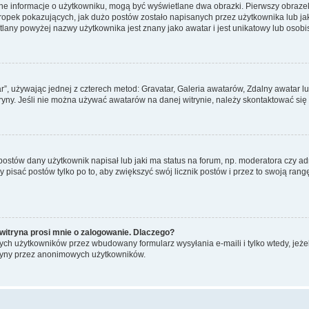
ane informacje o użytkowniku, mogą być wyświetlane dwa obrazki. Pierwszy obrazek
pek pokazujących, jak dużo postów zostało napisanych przez użytkownika lub jaki j
lany powyżej nazwy użytkownika jest znany jako awatar i jest unikatowy lub osobi
ar”, używając jednej z czterech metod: Gravatar, Galeria awatarów, Zdalny awatar 
ryny. Jeśli nie można używać awatarów na danej witrynie, należy skontaktować się 
stów dany użytkownik napisał lub jaki ma status na forum, np. moderatora czy a
y pisać postów tylko po to, aby zwiększyć swój licznik postów i przez to swoją rangę
witryna prosi mnie o zalogowanie. Dlaczego?
ch użytkowników przez wbudowany formularz wysyłania e-maili i tylko wtedy, jeżeli
ryny przez anonimowych użytkowników.