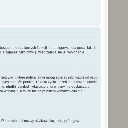
 dostęp do dodatkowych funkcji niedostępnych dla gości, takich
a zajmuje tylko chwilę, więc zaleca się jej wykonanie.
ernetowych, które potencjalnie mogą zbierać informacje od osób
tnych od osób poniżej 13 roku życia. Jeżeli nie masz pewności
e. phpBB Limited i właściciele tej witryny nie dostarczają
ą witryną?”, a także nie są punktem kontaktowym dla
s IP lub zabronił nazwy użytkownika, którą próbujesz