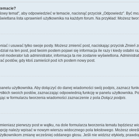
 temacie?
„Nowy temat”, aby odpowiedzieć w temacie, nacisnąć przycisk „Odpowiedz”. Być mo
wyświetlana lista uprawnień użytkownika na każdym forum. Na przykład: Możesz two
niać i usuwać tylko swoje posty. Możesz zmienić post, naciskając przycisk
Zmień
z
iał na ten post, pod twoim postem pojawi się informacja ile razy i kiedy ostatni raz
ienił moderator lub administrator, informacja ta nie zostanie wyświetlona. Administr
ać postów, gdy ktoś zamieścił pod ich postem nowy post.
panelu użytkownika. Aby dołączyć do danej wiadomości swój podpis, zaznacz funk
kich swoich postów, zaznaczając odpowiednią funkcję w panelu użytkownika. Po u
ąc w formularzu tworzenia wiadomości zaznaczenie z pola
Dołącz podpis
.
mieniasz pierwszy post w wątku, na dole formularza tworzenia tematu będziesz widzi
dą opcję należy wpisać w nowym wierszu widocznego pola tekstowego. Możesz określ
 użytkownikom zmianę wcześniej oddanego głosu. Jeśli nie widzisz etykiety, praw