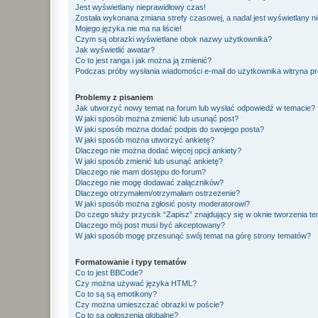
Jest wyświetlany nieprawidłowy czas!
Została wykonana zmiana strefy czasowej, a nadal jest wyświetlany n
Mojego języka nie ma na liście!
Czym są obrazki wyświetlane obok nazwy użytkownika?
Jak wyświetlić awatar?
Co to jest ranga i jak można ją zmienić?
Podczas próby wysłania wiadomości e-mail do użytkownika witryna pr
Problemy z pisaniem
Jak utworzyć nowy temat na forum lub wysłać odpowiedź w temacie?
W jaki sposób można zmienić lub usunąć post?
W jaki sposób można dodać podpis do swojego posta?
W jaki sposób można utworzyć ankietę?
Dlaczego nie można dodać więcej opcji ankiety?
W jaki sposób zmienić lub usunąć ankietę?
Dlaczego nie mam dostępu do forum?
Dlaczego nie mogę dodawać załączników?
Dlaczego otrzymałem/otrzymałam ostrzeżenie?
W jaki sposób można zgłosić posty moderatorowi?
Do czego służy przycisk “Zapisz” znajdujący się w oknie tworzenia t
Dlaczego mój post musi być akceptowany?
W jaki sposób mogę przesunąć swój temat na górę strony tematów?
Formatowanie i typy tematów
Co to jest BBCode?
Czy można używać języka HTML?
Co to są są emotikony?
Czy można umieszczać obrazki w poście?
Co to są ogłoszenia globalne?