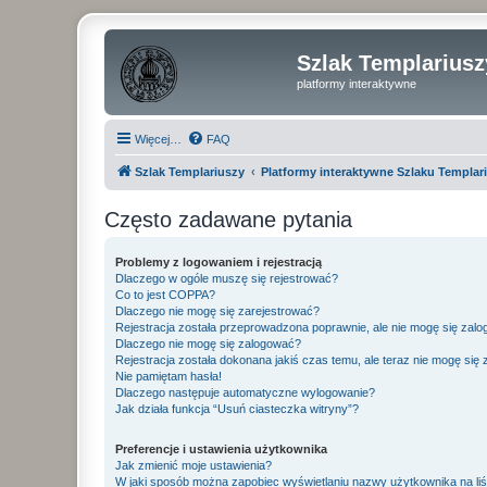
Szlak Templariusz
platformy interaktywne
Więcej…
FAQ
Szlak Templariuszy
Platformy interaktywne Szlaku Templar
Często zadawane pytania
Problemy z logowaniem i rejestracją
Dlaczego w ogóle muszę się rejestrować?
Co to jest COPPA?
Dlaczego nie mogę się zarejestrować?
Rejestracja została przeprowadzona poprawnie, ale nie mogę się zal
Dlaczego nie mogę się zalogować?
Rejestracja została dokonana jakiś czas temu, ale teraz nie mogę się
Nie pamiętam hasła!
Dlaczego następuje automatyczne wylogowanie?
Jak działa funkcja “Usuń ciasteczka witryny”?
Preferencje i ustawienia użytkownika
Jak zmienić moje ustawienia?
W jaki sposób można zapobiec wyświetlaniu nazwy użytkownika na li