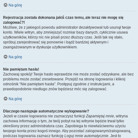
Na górę
Rejestracja została dokonana jakiś czas temu, ale teraz nie mogę się
zalogować?!
Możliwe, że z jakiegoś powodu administrator dezaktywował lub usunął twoje
konto. Wiele witryn, aby zmniejszyć rozmiar bazy danych, cyklicznie usuwa
użytkowników, którzy nic nie pisali przez dłuższy czas. Jeśli tak się stało,
spróbuj zarejestrować się ponownie i bądź bardziej aktywnym i
zaangażowanym w dyskusje użytkownikiem.
Na górę
Nie pamiętam hasła!
Zachowaj spokój! Twoje hasło wprawdzie nie może zostać odzyskane, ale bez
problemu może zostać zresetowane. Przejdź na stronę logowania i kliknij
odnośnik “Nie pamiętam hasła”. Postępuj zgodnie z instrukcjami, a
prawdopodobnie niedługo znów będziesz móc się zalogować.
Na górę
Dlaczego następuje automatyczne wylogowanie?
Jeżeli w czasie logowania nie zaznaczysz funkcji
Zapamiętaj mnie
, witryna
zachowa informację o tym, że twój pobyt na tej witrynie będzie trwał tylko
określony przez administratora czas. Zapobiega to niewłaściwemu użyciu
twojego konta przez kogoś innego. Aby pozostać zalogowanym/zalogowaną,
podczas logowania zaznacz funkcję
Loguj mnie automatycznie
. Jest to