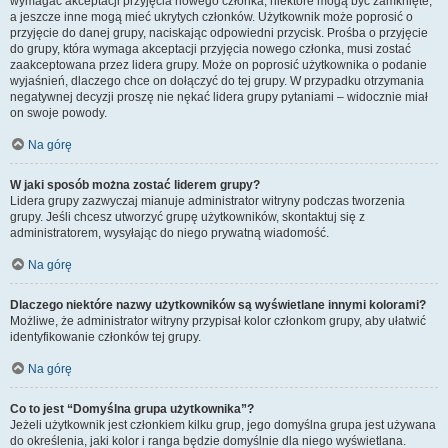
wymagać akceptacji przyjęcia nowego członka, niektóre mogą być zamknięte,
a jeszcze inne mogą mieć ukrytych członków. Użytkownik może poprosić o
przyjęcie do danej grupy, naciskając odpowiedni przycisk. Prośba o przyjęcie
do grupy, która wymaga akceptacji przyjęcia nowego członka, musi zostać
zaakceptowana przez lidera grupy. Może on poprosić użytkownika o podanie
wyjaśnień, dlaczego chce on dołączyć do tej grupy. W przypadku otrzymania
negatywnej decyzji proszę nie nękać lidera grupy pytaniami – widocznie miał
on swoje powody.
Na górę
W jaki sposób można zostać liderem grupy?
Lidera grupy zazwyczaj mianuje administrator witryny podczas tworzenia
grupy. Jeśli chcesz utworzyć grupę użytkowników, skontaktuj się z
administratorem, wysyłając do niego prywatną wiadomość.
Na górę
Dlaczego niektóre nazwy użytkowników są wyświetlane innymi kolorami?
Możliwe, że administrator witryny przypisał kolor członkom grupy, aby ułatwić
identyfikowanie członków tej grupy.
Na górę
Co to jest “Domyślna grupa użytkownika”?
Jeżeli użytkownik jest członkiem kilku grup, jego domyślna grupa jest używana
do określenia, jaki kolor i ranga będzie domyślnie dla niego wyświetlana.