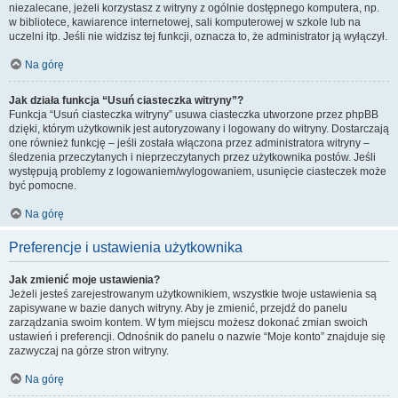
niezalecane, jeżeli korzystasz z witryny z ogólnie dostępnego komputera, np.
w bibliotece, kawiarence internetowej, sali komputerowej w szkole lub na
uczelni itp. Jeśli nie widzisz tej funkcji, oznacza to, że administrator ją wyłączył.
Na górę
Jak działa funkcja “Usuń ciasteczka witryny”?
Funkcja “Usuń ciasteczka witryny” usuwa ciasteczka utworzone przez phpBB
dzięki, którym użytkownik jest autoryzowany i logowany do witryny. Dostarczają
one również funkcję – jeśli została włączona przez administratora witryny –
śledzenia przeczytanych i nieprzeczytanych przez użytkownika postów. Jeśli
występują problemy z logowaniem/wylogowaniem, usunięcie ciasteczek może
być pomocne.
Na górę
Preferencje i ustawienia użytkownika
Jak zmienić moje ustawienia?
Jeżeli jesteś zarejestrowanym użytkownikiem, wszystkie twoje ustawienia są
zapisywane w bazie danych witryny. Aby je zmienić, przejdź do panelu
zarządzania swoim kontem. W tym miejscu możesz dokonać zmian swoich
ustawień i preferencji. Odnośnik do panelu o nazwie “Moje konto” znajduje się
zazwyczaj na górze stron witryny.
Na górę