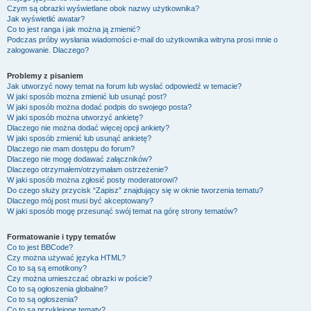
Czym są obrazki wyświetlane obok nazwy użytkownika?
Jak wyświetlić awatar?
Co to jest ranga i jak można ją zmienić?
Podczas próby wysłania wiadomości e-mail do użytkownika witryna prosi mnie o
zalogowanie. Dlaczego?
Problemy z pisaniem
Jak utworzyć nowy temat na forum lub wysłać odpowiedź w temacie?
W jaki sposób można zmienić lub usunąć post?
W jaki sposób można dodać podpis do swojego posta?
W jaki sposób można utworzyć ankietę?
Dlaczego nie można dodać więcej opcji ankiety?
W jaki sposób zmienić lub usunąć ankietę?
Dlaczego nie mam dostępu do forum?
Dlaczego nie mogę dodawać załączników?
Dlaczego otrzymałem/otrzymałam ostrzeżenie?
W jaki sposób można zgłosić posty moderatorowi?
Do czego służy przycisk “Zapisz” znajdujący się w oknie tworzenia tematu?
Dlaczego mój post musi być akceptowany?
W jaki sposób mogę przesunąć swój temat na górę strony tematów?
Formatowanie i typy tematów
Co to jest BBCode?
Czy można używać języka HTML?
Co to są są emotikony?
Czy można umieszczać obrazki w poście?
Co to są ogłoszenia globalne?
Co to są ogłoszenia?
Co to są przyklejone tematy?