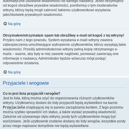
automatyczne usuwanie wiadomości od danego nadawcy. Jeżeli otrzymujesz
od kogoś obraźliwe prywatne wiadomości, poinformuj o tym moderatorów
witryny, którzy będą mogli zabronić takiemu użytkownikowi wysyłania
jakichkolwiek prywatnych wiadomości.
Na górę
Otrzymałem/otrzymałam spam lub obraźliwy e-mail od kogoś z tej witryny!
Przykro nam z tego powodu. System wysyłania e-maili witryny zawiera
zabezpieczenia umożliwiające wytropienie użytkowników, którzy wysyłają takie
wiadomości. Prześlij administratorowi witryny pełną kopię otrzymanego e-
maila – ważne, aby były w niej zawarte nagłówki, ponieważ zawierają one
informacje o nadawcy. Administrator będzie wówczas mógł podjąć
odpowiednie działania.
Na górę
Przyjaciele i wrogowie
Co to jest lista przyjaciół i wrogów?
Jest to lista, którą można użyć do organizowania różnych użytkowników
witryny. Użytkownicy dodani do listy przyjaciół będą wyświetleni na karcie
Przyjaciele
znajdującej się w panelu zarządzania kontem. Z tego poziomu
można szybko sprawdzić ich status, a także wysłać prywatną wiadomość.
Zależnie od używanego stylu witryny, posty tych użytkowników mogą być
wyróżniane. Jeśli użytkownik zostanie dodany do listy wrogów, wszystkie posty
przez niego napisane domyślnie nie będą wyświetlane.