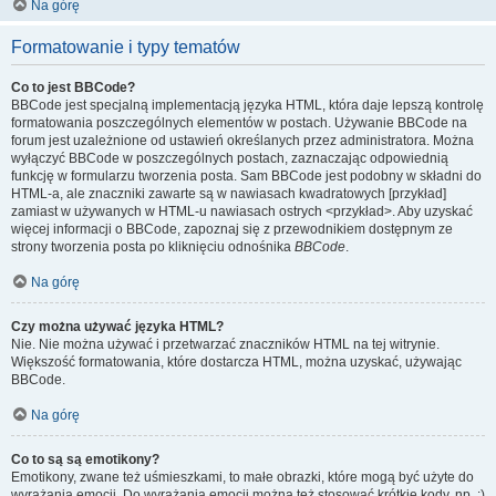
Na górę
Formatowanie i typy tematów
Co to jest BBCode?
BBCode jest specjalną implementacją języka HTML, która daje lepszą kontrolę
formatowania poszczególnych elementów w postach. Używanie BBCode na
forum jest uzależnione od ustawień określanych przez administratora. Można
wyłączyć BBCode w poszczególnych postach, zaznaczając odpowiednią
funkcję w formularzu tworzenia posta. Sam BBCode jest podobny w składni do
HTML-a, ale znaczniki zawarte są w nawiasach kwadratowych [przykład]
zamiast w używanych w HTML-u nawiasach ostrych <przykład>. Aby uzyskać
więcej informacji o BBCode, zapoznaj się z przewodnikiem dostępnym ze
strony tworzenia posta po kliknięciu odnośnika
BBCode
.
Na górę
Czy można używać języka HTML?
Nie. Nie można używać i przetwarzać znaczników HTML na tej witrynie.
Większość formatowania, które dostarcza HTML, można uzyskać, używając
BBCode.
Na górę
Co to są są emotikony?
Emotikony, zwane też uśmieszkami, to małe obrazki, które mogą być użyte do
wyrażania emocji. Do wyrażania emocji można też stosować krótkie kody, np. :)