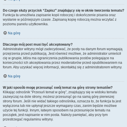
Do czego służy przycisk “Zapisz” znajdujący się w oknie tworzenia tematu?
Funkcja ta umożliwia zapisanie kopii roboczej i dokończenie pisania oraz
wysłanie w późniejszym czasie. Zapisaną kopię roboczą można wczytać z
poziomu panelu użytkownika.
Na górę
Dlaczego mój post musi być akceptowany?
Administrator witryny mógł zadecydować, że posty na danym forum wymagają
przejrzenia przed publikacją. Jest również możliwe, że administrator umieścił
cię w grupie, która ma ograniczenia publikowania postów polegające na
konieczności ich akceptowania przez moderatorów przed opublikowaniem na
forum. Aby uzyskać więcej informacji, skontaktuj się z administratorem witryny.
Na górę
W jaki sposób mogę przesunąć swój temat na górę strony tematów?
Klikając odnośnik “Przesuń temat w górę”, znajdujący się w widoku tematu
zazwyczaj na dole strony, możesz przesunąć go na samą górę pierwszej
strony forum. Jeśli nie widać takiego odnośnika, oznacza to, że funkcja ta jest
wyłączona lub nie upłynął jeszcze wymagany czas, zanim będzie możliwe
użycie tej funkcji. Innym, łatwym sposobem na przesunięcie tematu na
początek, jest napisanie w nim posta. Należy pamiętać, aby przy tym
przestrzegać regulaminu witryny.