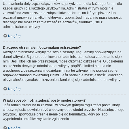
Uprawnienia dotyczące załączników są przydzielane dla każdego forum, dla
każdej grupy i dla każdego użytkownika. Administrator witryny mógł nie
zezwolić na zamieszczanie załączników na forum, na którym piszesz lub
przyznał uprawnienia tylko niektórym grupom. Jeśli nadal nie masz jasności,
dlaczego nie możesz zamieszczać załączników, skontaktuj się z
administratorem witryny.
Na górę
Dlaczego otrzymałem/otrzymałam ostrzeżenie?
Każdy administrator witryny ma swoje zasady i regulaminy obowiązujące na
danej witrynie. Są one opublikowane i administrator zaleca zapoznanie się z
nimi. Jeśli ktoś ich nie przestrzegał, może otrzymać ostrzeżenie. O udzieleniu
ostrzeżenia decyduje administrator witryny. phpBB Limited nie ma nic
wspólnego z ostrzeżeniami udzielanymi na tej witrynie i nie ponosi żadnej
odpowiedzialności związanej z nimi. Jeśli nadal nie masz jasności, dlaczego
otrzymałeś/otrzymałaś ostrzeżenie, skontaktuj się z administratorem witryny.
Na górę
W jaki sposób można zgłosić posty moderatorowi?
Jeśli administrator na to zezwolił, w prawym górnym rogu treści posta, który
chcesz zgłosić, powinien być widoczny odpowiedni przycisk. Naciśnięcie tego
przycisku spowoduje przeniesienie cię do formularza, który po jego
wypełnieniu umożliwi wysłanie zgłoszenia.
Na górę