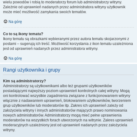
wielu powodów i robią to moderatorzy forum lub administratorzy witryny.
Zależnie od uprawnień nadanych przez administratora witryny użytkownik
może mieć możliwość zamykania swoich tematów.
Na górę
Co to są ikony tematu?
Ikony tematu są obrazkami wybieranymi przez autora tematu skojarzonymi z
postami – sugerują ich treść. Możliwość korzystania z ikon tematu uzależniona
jest od uprawnień nadanych przez administratora witryny.
Na górę
Rangi użytkownika i grupy
Kim są administratorzy?
Administratorzy są użytkownikami albo też grupami użytkowników
posiadającymi najwyższy poziom uprawnień kontrolnych całej witryny. Mogą
oni kontrolować wszystkie zagadnienia związane z funkcjonowaniem witryny
włącznie z nadawaniem uprawnień, blokowaniem użytkowników, tworzeniem
grup użytkowników lub moderatorów itp. Zakres ich uprawnień zależy od
założyciela witryny i innych administratorów mających prawo nominowania
nowych administratorów. Administratorzy mogą mieć pełne uprawnienia
moderatorów na wszystkich forach utworzonych na witrynie. Zakres uprawnień
moderacyjnych uzależniony jest od uprawnień nadanych przez założyciela
witryny.