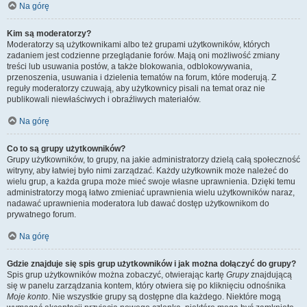
Na górę
Kim są moderatorzy?
Moderatorzy są użytkownikami albo też grupami użytkowników, których
zadaniem jest codzienne przeglądanie forów. Mają oni możliwość zmiany
treści lub usuwania postów, a także blokowania, odblokowywania,
przenoszenia, usuwania i dzielenia tematów na forum, które moderują. Z
reguły moderatorzy czuwają, aby użytkownicy pisali na temat oraz nie
publikowali niewłaściwych i obraźliwych materiałów.
Na górę
Co to są grupy użytkowników?
Grupy użytkowników, to grupy, na jakie administratorzy dzielą całą społeczność
witryny, aby łatwiej było nimi zarządzać. Każdy użytkownik może należeć do
wielu grup, a każda grupa może mieć swoje własne uprawnienia. Dzięki temu
administratorzy mogą łatwo zmieniać uprawnienia wielu użytkowników naraz,
nadawać uprawnienia moderatora lub dawać dostęp użytkownikom do
prywatnego forum.
Na górę
Gdzie znajduje się spis grup użytkowników i jak można dołączyć do grupy?
Spis grup użytkowników można zobaczyć, otwierając kartę
Grupy
znajdującą
się w panelu zarządzania kontem, który otwiera się po kliknięciu odnośnika
Moje konto
. Nie wszystkie grupy są dostępne dla każdego. Niektóre mogą