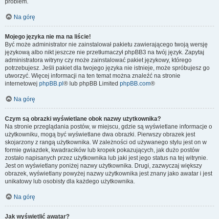
problem.
Na górę
Mojego języka nie ma na liście!
Być może administrator nie zainstalował pakietu zawierającego twoją wersję
językową albo nikt jeszcze nie przetłumaczył phpBB3 na twój język. Zapytaj
administratora witryny czy może zainstalować pakiet językowy, którego
potrzebujesz. Jeśli pakiet dla twojego języka nie istnieje, może spróbujesz go
utworzyć. Więcej informacji na ten temat można znaleźć na stronie
internetowej
phpBB.pl
® lub phpBB Limited
phpBB.com
®
Na górę
Czym są obrazki wyświetlane obok nazwy użytkownika?
Na stronie przeglądania postów, w miejscu, gdzie są wyświetlane informacje o
użytkowniku, mogą być wyświetlane dwa obrazki. Pierwszy obrazek jest
skojarzony z rangą użytkownika. W zależności od używanego stylu jest on w
formie gwiazdek, kwadracików lub kropek pokazujących, jak dużo postów
zostało napisanych przez użytkownika lub jaki jest jego status na tej witrynie.
Jest on wyświetlany poniżej nazwy użytkownika. Drugi, zazwyczaj większy
obrazek, wyświetlany powyżej nazwy użytkownika jest znany jako awatar i jest
unikatowy lub osobisty dla każdego użytkownika.
Na górę
Jak wyświetlić awatar?