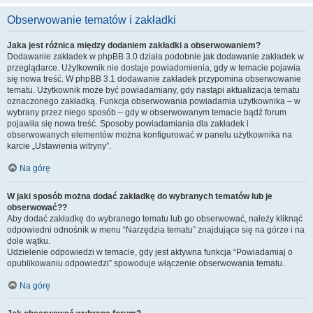
Obserwowanie tematów i zakładki
Jaka jest różnica między dodaniem zakładki a obserwowaniem?
Dodawanie zakładek w phpBB 3.0 działa podobnie jak dodawanie zakładek w
przeglądarce. Użytkownik nie dostaje powiadomienia, gdy w temacie pojawia
się nowa treść. W phpBB 3.1 dodawanie zakładek przypomina obserwowanie
tematu. Użytkownik może być powiadamiany, gdy nastąpi aktualizacja tematu
oznaczonego zakładką. Funkcja obserwowania powiadamia użytkownika – w
wybrany przez niego sposób – gdy w obserwowanym temacie bądź forum
pojawiła się nowa treść. Sposoby powiadamiania dla zakładek i
obserwowanych elementów można konfigurować w panelu użytkownika na
karcie „Ustawienia witryny”.
Na górę
W jaki sposób można dodać zakładkę do wybranych tematów lub je
obserwować??
Aby dodać zakładkę do wybranego tematu lub go obserwować, należy kliknąć
odpowiedni odnośnik w menu “Narzędzia tematu” znajdujące się na górze i na
dole wątku.
Udzielenie odpowiedzi w temacie, gdy jest aktywna funkcja “Powiadamiaj o
opublikowaniu odpowiedzi” spowoduje włączenie obserwowania tematu.
Na górę