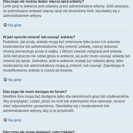
Dlaczego nie można dodać więcej opcji ankiety?
Limit opcji w ankiecie jest ustalany przez administratora witryny. Jeśli uważasz,
że potrzebujesz wstawić więcej opcji niż dozwolony limit, skontaktuj się z
administratorem witryny.
Na górę
W jaki sposób zmienić lub usunąć ankietę?
Podobnie, jak posty, ankiety mogą być zmieniane tylko przez ich autorów,
moderatorów lub administratorów. Aby zmienić ankietę, należy dokonać
zmiany pierwszego posta w wątku, z którym zawsze związana jest ankieta.
Jeśli nikt jeszcze nie oddał głosu w ankiecie, jej autor może usunąć ankietę lub
zmienić jej opcje. Jednakże, jeśli w ankiecie zostały już oddane głosy, tylko
moderatorzy lub administratorzy mogą ją zmienić, lub usunąć. Zapobiega to
modyfikowaniu ankiety w czasie jej trwania.
Na górę
Dlaczego nie mam dostępu do forum?
Niektóre fora mogą być dostępne tylko dla określonych grup lub użytkowników.
Aby przeglądać, czytać, pisać na nich lub wykonywać inne operacje, musisz
mieć odpowiednie uprawnienia. Skontaktuj się z moderatorem lub
administratorem witryny, aby ci je przydzielił.
Na górę
Dlaczego nie mogę dodawać załączników?