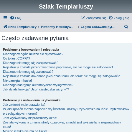
Szlak Templariuszy
FAQ
Zarejestruj się
Zaloguj się
S
Szlak Templariuszy
Platformy interaktywne Szlaku Templariuszy
Często zadawane pytania
z
Często zadawane pytania
u
k
Problemy z logowaniem i rejestracją
Dlaczego w ogóle muszę się rejestrować?
a
Co to jest COPPA?
j
Dlaczego nie mogę się zarejestrować?
Rejestracja została przeprowadzona poprawnie, ale nie mogę się zalogować!
Dlaczego nie mogę się zalogować?
Rejestracja została dokonana jakiś czas temu, ale teraz nie mogę się zalogować?!
Nie pamiętam hasła!
Dlaczego następuje automatyczne wylogowanie?
Jak działa funkcja “Usuń ciasteczka witryny”?
Preferencje i ustawienia użytkownika
Jak zmienić moje ustawienia?
W jaki sposób można zapobiec wyświetlaniu nazwy użytkownika na liście użytkowników
przeglądających forum?
Jest wyświetlany nieprawidłowy czas!
Została wykonana zmiana strefy czasowej, a nadal jest wyświetlany nieprawidłowy
czas!
Mojego języka nie ma na liście!