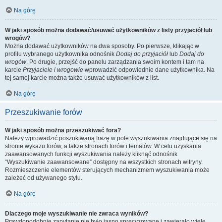
Na górę
W jaki sposób można dodawać/usuwać użytkowników z listy przyjaciół lub
wrogów?
Można dodawać użytkowników na dwa sposoby. Po pierwsze, klikając w
profilu wybranego użytkownika odnośnik
Dodaj do przyjaciół
lub
Dodaj do
wrogów
. Po drugie, przejść do panelu zarządzania swoim kontem i tam na
karcie
Przyjaciele i wrogowie
wprowadzić odpowiednie dane użytkownika. Na
tej samej karcie można także usuwać użytkowników z list.
Na górę
Przeszukiwanie forów
W jaki sposób można przeszukiwać fora?
Należy wprowadzić poszukiwaną frazę w pole wyszukiwania znajdujące się na
stronie wykazu forów, a także stronach forów i tematów. W celu uzyskania
zaawansowanych funkcji wyszukiwania należy kliknąć odnośnik
“Wyszukiwanie zaawansowane” dostępny na wszystkich stronach witryny.
Rozmieszczenie elementów sterujących mechanizmem wyszukiwania może
zależeć od używanego stylu.
Na górę
Dlaczego moje wyszukiwanie nie zwraca wyników?
Prawdopodobnie zapytanie nie było jasno sprecyzowane i zawierało wiele