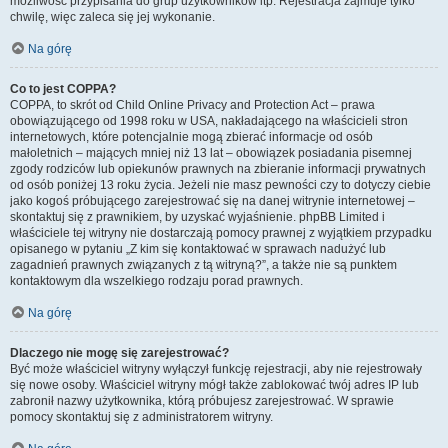
możliwość przypisania do grup użytkowników itp. Rejestracja zajmuje tylko
chwilę, więc zaleca się jej wykonanie.
Na górę
Co to jest COPPA?
COPPA, to skrót od Child Online Privacy and Protection Act – prawa
obowiązującego od 1998 roku w USA, nakładającego na właścicieli stron
internetowych, które potencjalnie mogą zbierać informacje od osób
małoletnich – mających mniej niż 13 lat – obowiązek posiadania pisemnej
zgody rodziców lub opiekunów prawnych na zbieranie informacji prywatnych
od osób poniżej 13 roku życia. Jeżeli nie masz pewności czy to dotyczy ciebie
jako kogoś próbującego zarejestrować się na danej witrynie internetowej –
skontaktuj się z prawnikiem, by uzyskać wyjaśnienie. phpBB Limited i
właściciele tej witryny nie dostarczają pomocy prawnej z wyjątkiem przypadku
opisanego w pytaniu „Z kim się kontaktować w sprawach nadużyć lub
zagadnień prawnych związanych z tą witryną?”, a także nie są punktem
kontaktowym dla wszelkiego rodzaju porad prawnych.
Na górę
Dlaczego nie mogę się zarejestrować?
Być może właściciel witryny wyłączył funkcję rejestracji, aby nie rejestrowały
się nowe osoby. Właściciel witryny mógł także zablokować twój adres IP lub
zabronił nazwy użytkownika, którą próbujesz zarejestrować. W sprawie
pomocy skontaktuj się z administratorem witryny.