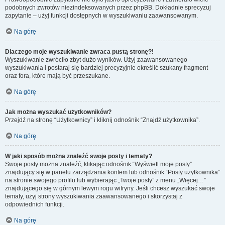
podobnych zwrotów niezindeksowanych przez phpBB. Dokładnie sprecyzuj
zapytanie – użyj funkcji dostępnych w wyszukiwaniu zaawansowanym.
Na górę
Dlaczego moje wyszukiwanie zwraca pustą stronę?!
Wyszukiwanie zwróciło zbyt dużo wyników. Użyj zaawansowanego
wyszukiwania i postaraj się bardziej precyzyjnie określić szukany fragment
oraz fora, które mają być przeszukane.
Na górę
Jak można wyszukać użytkowników?
Przejdź na stronę “Użytkownicy” i kliknij odnośnik “Znajdź użytkownika”.
Na górę
W jaki sposób można znaleźć swoje posty i tematy?
Swoje posty można znaleźć, klikając odnośnik “Wyświetl moje posty”
znajdujący się w panelu zarządzania kontem lub odnośnik “Posty użytkownika”
na stronie swojego profilu lub wybierając „Twoje posty” z menu „Więcej…”
znajdującego się w górnym lewym rogu witryny. Jeśli chcesz wyszukać swoje
tematy, użyj strony wyszukiwania zaawansowanego i skorzystaj z
odpowiednich funkcji.
Na górę