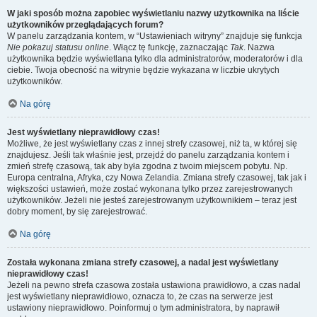
W jaki sposób można zapobiec wyświetlaniu nazwy użytkownika na liście
użytkowników przeglądających forum?
W panelu zarządzania kontem, w “Ustawieniach witryny” znajduje się funkcja
Nie pokazuj statusu online
. Włącz tę funkcję, zaznaczając
Tak
. Nazwa
użytkownika będzie wyświetlana tylko dla administratorów, moderatorów i dla
ciebie. Twoja obecność na witrynie będzie wykazana w liczbie ukrytych
użytkowników.
Na górę
Jest wyświetlany nieprawidłowy czas!
Możliwe, że jest wyświetlany czas z innej strefy czasowej, niż ta, w której się
znajdujesz. Jeśli tak właśnie jest, przejdź do panelu zarządzania kontem i
zmień strefę czasową, tak aby była zgodna z twoim miejscem pobytu. Np.
Europa centralna, Afryka, czy Nowa Zelandia. Zmiana strefy czasowej, tak jak i
większości ustawień, może zostać wykonana tylko przez zarejestrowanych
użytkowników. Jeżeli nie jesteś zarejestrowanym użytkownikiem – teraz jest
dobry moment, by się zarejestrować.
Na górę
Została wykonana zmiana strefy czasowej, a nadal jest wyświetlany
nieprawidłowy czas!
Jeżeli na pewno strefa czasowa została ustawiona prawidłowo, a czas nadal
jest wyświetlany nieprawidłowo, oznacza to, że czas na serwerze jest
ustawiony nieprawidłowo. Poinformuj o tym administratora, by naprawił