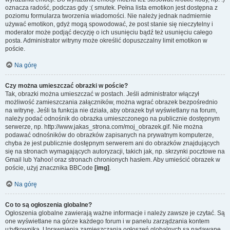
oznacza radość, podczas gdy :( smutek. Pełna lista emotikon jest dostępna z
poziomu formularza tworzenia wiadomości. Nie należy jednak nadmiernie
używać emotikon, gdyż mogą spowodować, że post stanie się nieczytelny i
moderator może podjąć decyzję o ich usunięciu bądź też usunięciu całego
posta. Administrator witryny może określić dopuszczalny limit emotikon w
poście.
Na górę
Czy można umieszczać obrazki w poście?
Tak, obrazki można umieszczać w postach. Jeśli administrator włączył
możliwość zamieszczania załączników, można wgrać obrazek bezpośrednio
na witrynę. Jeśli ta funkcja nie działa, aby obrazek był wyświetlany na forum,
należy podać odnośnik do obrazka umieszczonego na publicznie dostępnym
serwerze, np. http://www.jakas_strona.com/moj_obrazek.gif. Nie można
podawać odnośników do obrazków zapisanych na prywatnym komputerze,
chyba że jest publicznie dostępnym serwerem ani do obrazków znajdujących
się na stronach wymagających autoryzacji, takich jak, np. skrzynki pocztowe na
Gmail lub Yahoo! oraz stronach chronionych hasłem. Aby umieścić obrazek w
poście, użyj znacznika BBCode
[img]
.
Na górę
Co to są ogłoszenia globalne?
Ogłoszenia globalne zawierają ważne informacje i należy zawsze je czytać. Są
one wyświetlane na górze każdego forum i w panelu zarządzania kontem
użytkownika. Uprawnienia zamieszczania ogłoszeń globalnych są nadawane