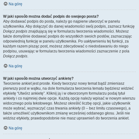
Na górę
W jaki sposób można dodać podpis do swojego posta?
Aby dodawać podpis do posta, należy go najpierw utworzyć w panelu
użytkownika. Aby dołączyć do danej wiadomości swój podpis, zaznacz funkcję
Dołącz podpis
znajdującą się w formularzu tworzenia wiadomości. Możesz
także domyślnie dodawać podpis do wszystkich swoich postów, zaznaczając
odpowiednią funkcję w panelu użytkownika. Po uaktywnieniu tej funkcji, za
każdym razem pisząc post, możesz zdecydować o niedodawaniu do niego
podpisu, usuwając w formularzu tworzenia wiadomości zaznaczenie z pola
Dołącz podpis
.
Na górę
W jaki sposób można utworzyć ankietę?
Tworzenie ankiet jest proste. Kiedy tworzysz nowy temat bądź zmieniasz
pierwszy post w wątku, na dole formularza tworzenia tematu będziesz widzieć
etykietę “Utwórz ankietę”. Kliknij ją i w otworzonym formularzu podaj tytuł
ankiety i co najmniej dwie opcje. Każdą opcję należy wpisać w nowym wierszu
widocznego pola tekstowego. Możesz określić liczbę opcji, jakie użytkownik
może wybrać, wyznaczyć czas trwania ankiety (0 – bez limitu czasowego), a
także umożliwić użytkownikom zmianę wcześniej oddanego głosu. Jeśli nie
widzisz etykiety, prawdopodobnie nie masz uprawnień do tworzenia ankiet.
Na górę