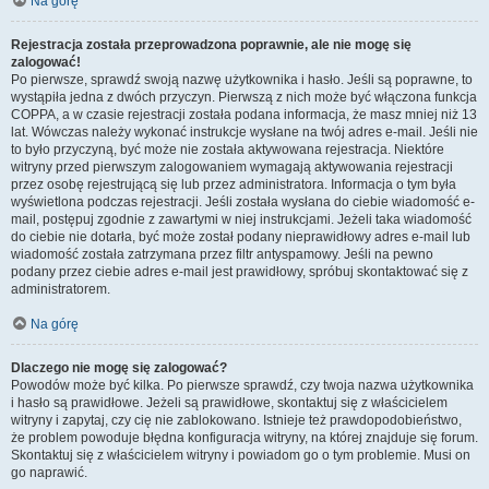
Na górę
Rejestracja została przeprowadzona poprawnie, ale nie mogę się
zalogować!
Po pierwsze, sprawdź swoją nazwę użytkownika i hasło. Jeśli są poprawne, to
wystąpiła jedna z dwóch przyczyn. Pierwszą z nich może być włączona funkcja
COPPA, a w czasie rejestracji została podana informacja, że masz mniej niż 13
lat. Wówczas należy wykonać instrukcje wysłane na twój adres e-mail. Jeśli nie
to było przyczyną, być może nie została aktywowana rejestracja. Niektóre
witryny przed pierwszym zalogowaniem wymagają aktywowania rejestracji
przez osobę rejestrującą się lub przez administratora. Informacja o tym była
wyświetlona podczas rejestracji. Jeśli została wysłana do ciebie wiadomość e-
mail, postępuj zgodnie z zawartymi w niej instrukcjami. Jeżeli taka wiadomość
do ciebie nie dotarła, być może został podany nieprawidłowy adres e-mail lub
wiadomość została zatrzymana przez filtr antyspamowy. Jeśli na pewno
podany przez ciebie adres e-mail jest prawidłowy, spróbuj skontaktować się z
administratorem.
Na górę
Dlaczego nie mogę się zalogować?
Powodów może być kilka. Po pierwsze sprawdź, czy twoja nazwa użytkownika
i hasło są prawidłowe. Jeżeli są prawidłowe, skontaktuj się z właścicielem
witryny i zapytaj, czy cię nie zablokowano. Istnieje też prawdopodobieństwo,
że problem powoduje błędna konfiguracja witryny, na której znajduje się forum.
Skontaktuj się z właścicielem witryny i powiadom go o tym problemie. Musi on
go naprawić.