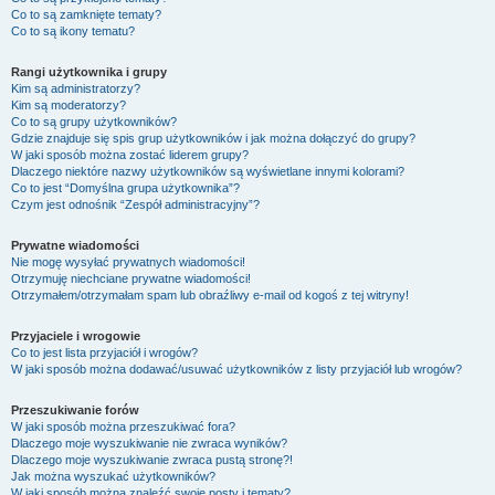
Co to są zamknięte tematy?
Co to są ikony tematu?
Rangi użytkownika i grupy
Kim są administratorzy?
Kim są moderatorzy?
Co to są grupy użytkowników?
Gdzie znajduje się spis grup użytkowników i jak można dołączyć do grupy?
W jaki sposób można zostać liderem grupy?
Dlaczego niektóre nazwy użytkowników są wyświetlane innymi kolorami?
Co to jest “Domyślna grupa użytkownika”?
Czym jest odnośnik “Zespół administracyjny”?
Prywatne wiadomości
Nie mogę wysyłać prywatnych wiadomości!
Otrzymuję niechciane prywatne wiadomości!
Otrzymałem/otrzymałam spam lub obraźliwy e-mail od kogoś z tej witryny!
Przyjaciele i wrogowie
Co to jest lista przyjaciół i wrogów?
W jaki sposób można dodawać/usuwać użytkowników z listy przyjaciół lub wrogów?
Przeszukiwanie forów
W jaki sposób można przeszukiwać fora?
Dlaczego moje wyszukiwanie nie zwraca wyników?
Dlaczego moje wyszukiwanie zwraca pustą stronę?!
Jak można wyszukać użytkowników?
W jaki sposób można znaleźć swoje posty i tematy?