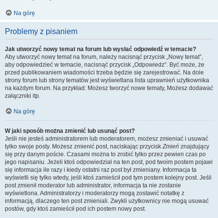
Na górę
Problemy z pisaniem
Jak utworzyć nowy temat na forum lub wysłać odpowiedź w temacie?
Aby utworzyć nowy temat na forum, należy nacisnąć przycisk „Nowy temat”,
aby odpowiedzieć w temacie, nacisnąć przycisk „Odpowiedz”. Być może, że
przed publikowaniem wiadomości trzeba będzie się zarejestrować. Na dole
strony forum lub strony tematów jest wyświetlana lista uprawnień użytkownika
na każdym forum. Na przykład: Możesz tworzyć nowe tematy, Możesz dodawać
załączniki itp.
Na górę
W jaki sposób można zmienić lub usunąć post?
Jeśli nie jesteś administratorem lub moderatorem, możesz zmieniać i usuwać
tylko swoje posty. Możesz zmienić post, naciskając przycisk
Zmień
znajdujący
się przy danym poście. Czasami można to zrobić tylko przez pewien czas po
jego napisaniu. Jeżeli ktoś odpowiedział na ten post, pod twoim postem pojawi
się informacja ile razy i kiedy ostatni raz post był zmieniany. Informacja ta
wyświetli się tylko wtedy, jeśli ktoś zamieścił pod tym postem kolejny post. Jeśli
post zmienił moderator lub administrator, informacja ta nie zostanie
wyświetlona. Administratorzy i moderatorzy mogą zostawić notatkę z
informacją, dlaczego ten post zmieniali. Zwykli użytkownicy nie mogą usuwać
postów, gdy ktoś zamieścił pod ich postem nowy post.