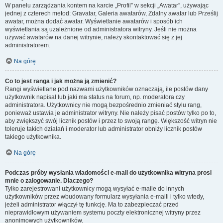
W panelu zarządzania kontem na karcie „Profil” w sekcji „Awatar”, używając
jednej z czterech metod: Gravatar, Galeria awatarów, Zdalny awatar lub Prześlij
awatar, można dodać awatar. Wyświetlanie awatarów i sposób ich
wyświetlania są uzależnione od administratora witryny. Jeśli nie można
używać awatarów na danej witrynie, należy skontaktować się z jej
administratorem.
Na górę
Co to jest ranga i jak można ją zmienić?
Rangi wyświetlane pod nazwami użytkowników oznaczają, ile postów dany
użytkownik napisał lub jaki ma status na forum, np. moderatora czy
administratora. Użytkownicy nie mogą bezpośrednio zmieniać stylu rang,
ponieważ ustawia je administrator witryny. Nie należy pisać postów tylko po to,
aby zwiększyć swój licznik postów i przez to swoją rangę. Większość witryn nie
toleruje takich działań i moderator lub administrator obniży licznik postów
takiego użytkownika.
Na górę
Podczas próby wysłania wiadomości e-mail do użytkownika witryna prosi
mnie o zalogowanie. Dlaczego?
Tylko zarejestrowani użytkownicy mogą wysyłać e-maile do innych
użytkowników przez wbudowany formularz wysyłania e-maili i tylko wtedy,
jeżeli administrator włączył tę funkcję. Ma to zabezpieczać przed
nieprawidłowym używaniem systemu poczty elektronicznej witryny przez
anonimowych użytkowników.