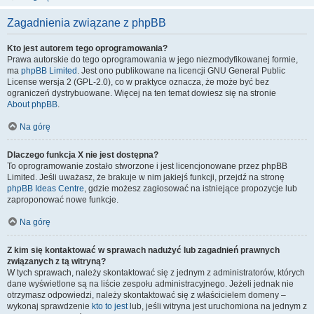
Zagadnienia związane z phpBB
Kto jest autorem tego oprogramowania?
Prawa autorskie do tego oprogramowania w jego niezmodyfikowanej formie,
ma
phpBB Limited
. Jest ono publikowane na licencji GNU General Public
License wersja 2 (GPL-2.0), co w praktyce oznacza, że może być bez
ograniczeń dystrybuowane. Więcej na ten temat dowiesz się na stronie
About phpBB
.
Na górę
Dlaczego funkcja X nie jest dostępna?
To oprogramowanie zostało stworzone i jest licencjonowane przez phpBB
Limited. Jeśli uważasz, że brakuje w nim jakiejś funkcji, przejdź na stronę
phpBB Ideas Centre
, gdzie możesz zagłosować na istniejące propozycje lub
zaproponować nowe funkcje.
Na górę
Z kim się kontaktować w sprawach nadużyć lub zagadnień prawnych
związanych z tą witryną?
W tych sprawach, należy skontaktować się z jednym z administratorów, których
dane wyświetlone są na liście zespołu administracyjnego. Jeżeli jednak nie
otrzymasz odpowiedzi, należy skontaktować się z właścicielem domeny –
wykonaj sprawdzenie
kto to jest
lub, jeśli witryna jest uruchomiona na jednym z