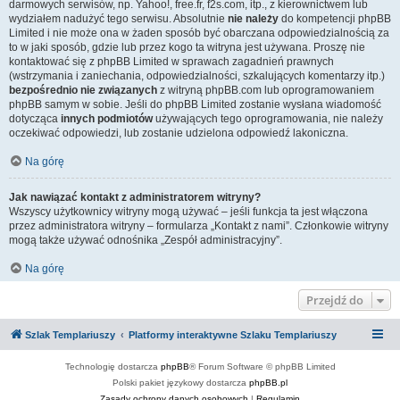
darmowych serwisów, np. Yahoo!, free.fr, f2s.com, itp., z kierownictwem lub
wydziałem nadużyć tego serwisu. Absolutnie
nie należy
do kompetencji phpBB
Limited i nie może ona w żaden sposób być obarczana odpowiedzialnością za
to w jaki sposób, gdzie lub przez kogo ta witryna jest używana. Proszę nie
kontaktować się z phpBB Limited w sprawach zagadnień prawnych
(wstrzymania i zaniechania, odpowiedzialności, szkalujących komentarzy itp.)
bezpośrednio nie związanych
z witryną phpBB.com lub oprogramowaniem
phpBB samym w sobie. Jeśli do phpBB Limited zostanie wysłana wiadomość
dotycząca
innych podmiotów
używających tego oprogramowania, nie należy
oczekiwać odpowiedzi, lub zostanie udzielona odpowiedź lakoniczna.
Na górę
Jak nawiązać kontakt z administratorem witryny?
Wszyscy użytkownicy witryny mogą używać – jeśli funkcja ta jest włączona
przez administratora witryny – formularza „Kontakt z nami”. Członkowie witryny
mogą także używać odnośnika „Zespół administracyjny”.
Na górę
Przejdź do
Szlak Templariuszy
Platformy interaktywne Szlaku Templariuszy
Technologię dostarcza
phpBB
® Forum Software © phpBB Limited
Polski pakiet językowy dostarcza
phpBB.pl
Zasady ochrony danych osobowych
|
Regulamin