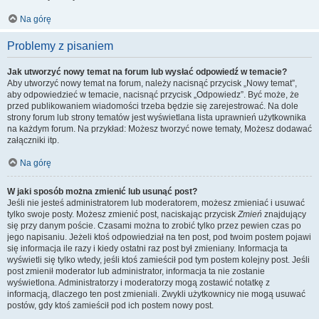
Na górę
Problemy z pisaniem
Jak utworzyć nowy temat na forum lub wysłać odpowiedź w temacie?
Aby utworzyć nowy temat na forum, należy nacisnąć przycisk „Nowy temat”,
aby odpowiedzieć w temacie, nacisnąć przycisk „Odpowiedz”. Być może, że
przed publikowaniem wiadomości trzeba będzie się zarejestrować. Na dole
strony forum lub strony tematów jest wyświetlana lista uprawnień użytkownika
na każdym forum. Na przykład: Możesz tworzyć nowe tematy, Możesz dodawać
załączniki itp.
Na górę
W jaki sposób można zmienić lub usunąć post?
Jeśli nie jesteś administratorem lub moderatorem, możesz zmieniać i usuwać
tylko swoje posty. Możesz zmienić post, naciskając przycisk
Zmień
znajdujący
się przy danym poście. Czasami można to zrobić tylko przez pewien czas po
jego napisaniu. Jeżeli ktoś odpowiedział na ten post, pod twoim postem pojawi
się informacja ile razy i kiedy ostatni raz post był zmieniany. Informacja ta
wyświetli się tylko wtedy, jeśli ktoś zamieścił pod tym postem kolejny post. Jeśli
post zmienił moderator lub administrator, informacja ta nie zostanie
wyświetlona. Administratorzy i moderatorzy mogą zostawić notatkę z
informacją, dlaczego ten post zmieniali. Zwykli użytkownicy nie mogą usuwać
postów, gdy ktoś zamieścił pod ich postem nowy post.