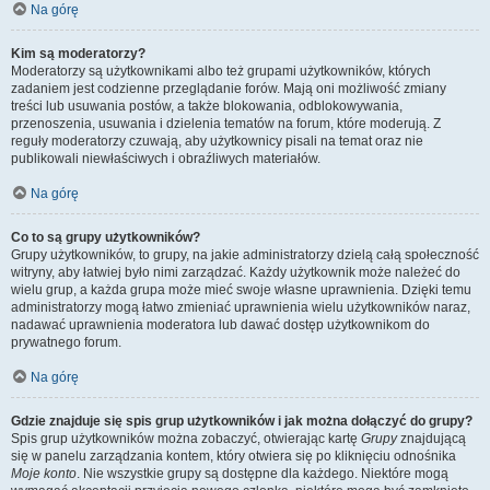
Na górę
Kim są moderatorzy?
Moderatorzy są użytkownikami albo też grupami użytkowników, których
zadaniem jest codzienne przeglądanie forów. Mają oni możliwość zmiany
treści lub usuwania postów, a także blokowania, odblokowywania,
przenoszenia, usuwania i dzielenia tematów na forum, które moderują. Z
reguły moderatorzy czuwają, aby użytkownicy pisali na temat oraz nie
publikowali niewłaściwych i obraźliwych materiałów.
Na górę
Co to są grupy użytkowników?
Grupy użytkowników, to grupy, na jakie administratorzy dzielą całą społeczność
witryny, aby łatwiej było nimi zarządzać. Każdy użytkownik może należeć do
wielu grup, a każda grupa może mieć swoje własne uprawnienia. Dzięki temu
administratorzy mogą łatwo zmieniać uprawnienia wielu użytkowników naraz,
nadawać uprawnienia moderatora lub dawać dostęp użytkownikom do
prywatnego forum.
Na górę
Gdzie znajduje się spis grup użytkowników i jak można dołączyć do grupy?
Spis grup użytkowników można zobaczyć, otwierając kartę
Grupy
znajdującą
się w panelu zarządzania kontem, który otwiera się po kliknięciu odnośnika
Moje konto
. Nie wszystkie grupy są dostępne dla każdego. Niektóre mogą