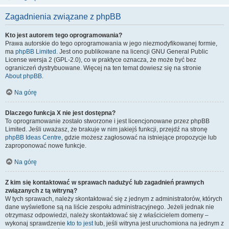
Zagadnienia związane z phpBB
Kto jest autorem tego oprogramowania?
Prawa autorskie do tego oprogramowania w jego niezmodyfikowanej formie,
ma
phpBB Limited
. Jest ono publikowane na licencji GNU General Public
License wersja 2 (GPL-2.0), co w praktyce oznacza, że może być bez
ograniczeń dystrybuowane. Więcej na ten temat dowiesz się na stronie
About phpBB
.
Na górę
Dlaczego funkcja X nie jest dostępna?
To oprogramowanie zostało stworzone i jest licencjonowane przez phpBB
Limited. Jeśli uważasz, że brakuje w nim jakiejś funkcji, przejdź na stronę
phpBB Ideas Centre
, gdzie możesz zagłosować na istniejące propozycje lub
zaproponować nowe funkcje.
Na górę
Z kim się kontaktować w sprawach nadużyć lub zagadnień prawnych
związanych z tą witryną?
W tych sprawach, należy skontaktować się z jednym z administratorów, których
dane wyświetlone są na liście zespołu administracyjnego. Jeżeli jednak nie
otrzymasz odpowiedzi, należy skontaktować się z właścicielem domeny –
wykonaj sprawdzenie
kto to jest
lub, jeśli witryna jest uruchomiona na jednym z