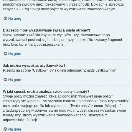
podobnych zwrotów niezindeksowanych przez phpBB. Dokładnie sprecyzuj
zapytanie – użyj funkcji dostępnych w wyszukiwaniu zaawansowanym.
Na górę
Dlaczego moje wyszukiwanie zwraca pustą stronę?!
Wyszukiwanie zwróciło zbyt dużo wyników. Użyj zaawansowanego
wyszukiwania i postaraj się bardziej precyzyjnie określić szukany fragment
oraz fora, które mają być przeszukane.
Na górę
Jak można wyszukać użytkowników?
Przejdź na stronę “Użytkownicy” i kliknij odnośnik “Znajdź użytkownika”.
Na górę
W jaki sposób można znaleźć swoje posty i tematy?
Swoje posty można znaleźć, klikając odnośnik “Wyświetl moje posty”
znajdujący się w panelu zarządzania kontem lub odnośnik “Posty użytkownika”
na stronie swojego profilu lub wybierając „Twoje posty” z menu „Więcej…”
znajdującego się w górnym lewym rogu witryny. Jeśli chcesz wyszukać swoje
tematy, użyj strony wyszukiwania zaawansowanego i skorzystaj z
odpowiednich funkcji.
Na górę