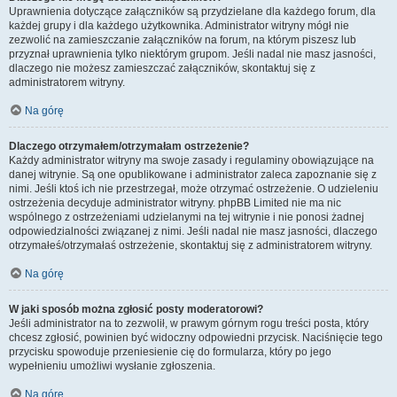
Uprawnienia dotyczące załączników są przydzielane dla każdego forum, dla
każdej grupy i dla każdego użytkownika. Administrator witryny mógł nie
zezwolić na zamieszczanie załączników na forum, na którym piszesz lub
przyznał uprawnienia tylko niektórym grupom. Jeśli nadal nie masz jasności,
dlaczego nie możesz zamieszczać załączników, skontaktuj się z
administratorem witryny.
Na górę
Dlaczego otrzymałem/otrzymałam ostrzeżenie?
Każdy administrator witryny ma swoje zasady i regulaminy obowiązujące na
danej witrynie. Są one opublikowane i administrator zaleca zapoznanie się z
nimi. Jeśli ktoś ich nie przestrzegał, może otrzymać ostrzeżenie. O udzieleniu
ostrzeżenia decyduje administrator witryny. phpBB Limited nie ma nic
wspólnego z ostrzeżeniami udzielanymi na tej witrynie i nie ponosi żadnej
odpowiedzialności związanej z nimi. Jeśli nadal nie masz jasności, dlaczego
otrzymałeś/otrzymałaś ostrzeżenie, skontaktuj się z administratorem witryny.
Na górę
W jaki sposób można zgłosić posty moderatorowi?
Jeśli administrator na to zezwolił, w prawym górnym rogu treści posta, który
chcesz zgłosić, powinien być widoczny odpowiedni przycisk. Naciśnięcie tego
przycisku spowoduje przeniesienie cię do formularza, który po jego
wypełnieniu umożliwi wysłanie zgłoszenia.
Na górę