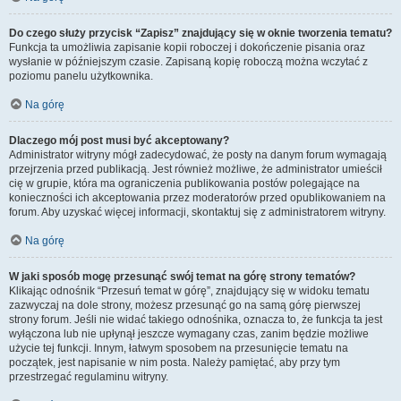
Do czego służy przycisk “Zapisz” znajdujący się w oknie tworzenia tematu?
Funkcja ta umożliwia zapisanie kopii roboczej i dokończenie pisania oraz
wysłanie w późniejszym czasie. Zapisaną kopię roboczą można wczytać z
poziomu panelu użytkownika.
Na górę
Dlaczego mój post musi być akceptowany?
Administrator witryny mógł zadecydować, że posty na danym forum wymagają
przejrzenia przed publikacją. Jest również możliwe, że administrator umieścił
cię w grupie, która ma ograniczenia publikowania postów polegające na
konieczności ich akceptowania przez moderatorów przed opublikowaniem na
forum. Aby uzyskać więcej informacji, skontaktuj się z administratorem witryny.
Na górę
W jaki sposób mogę przesunąć swój temat na górę strony tematów?
Klikając odnośnik “Przesuń temat w górę”, znajdujący się w widoku tematu
zazwyczaj na dole strony, możesz przesunąć go na samą górę pierwszej
strony forum. Jeśli nie widać takiego odnośnika, oznacza to, że funkcja ta jest
wyłączona lub nie upłynął jeszcze wymagany czas, zanim będzie możliwe
użycie tej funkcji. Innym, łatwym sposobem na przesunięcie tematu na
początek, jest napisanie w nim posta. Należy pamiętać, aby przy tym
przestrzegać regulaminu witryny.