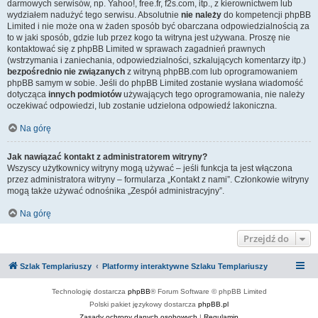
darmowych serwisów, np. Yahoo!, free.fr, f2s.com, itp., z kierownictwem lub
wydziałem nadużyć tego serwisu. Absolutnie
nie należy
do kompetencji phpBB
Limited i nie może ona w żaden sposób być obarczana odpowiedzialnością za
to w jaki sposób, gdzie lub przez kogo ta witryna jest używana. Proszę nie
kontaktować się z phpBB Limited w sprawach zagadnień prawnych
(wstrzymania i zaniechania, odpowiedzialności, szkalujących komentarzy itp.)
bezpośrednio nie związanych
z witryną phpBB.com lub oprogramowaniem
phpBB samym w sobie. Jeśli do phpBB Limited zostanie wysłana wiadomość
dotycząca
innych podmiotów
używających tego oprogramowania, nie należy
oczekiwać odpowiedzi, lub zostanie udzielona odpowiedź lakoniczna.
Na górę
Jak nawiązać kontakt z administratorem witryny?
Wszyscy użytkownicy witryny mogą używać – jeśli funkcja ta jest włączona
przez administratora witryny – formularza „Kontakt z nami”. Członkowie witryny
mogą także używać odnośnika „Zespół administracyjny”.
Na górę
Przejdź do
Szlak Templariuszy
Platformy interaktywne Szlaku Templariuszy
Technologię dostarcza
phpBB
® Forum Software © phpBB Limited
Polski pakiet językowy dostarcza
phpBB.pl
Zasady ochrony danych osobowych
|
Regulamin