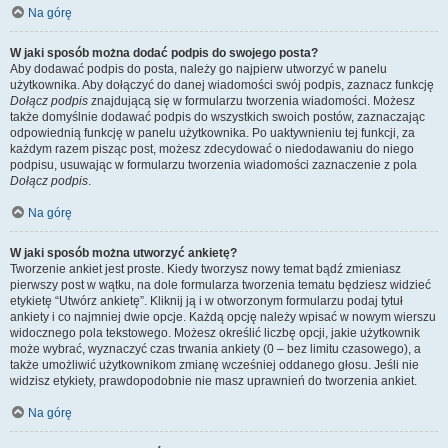
Na górę
W jaki sposób można dodać podpis do swojego posta?
Aby dodawać podpis do posta, należy go najpierw utworzyć w panelu
użytkownika. Aby dołączyć do danej wiadomości swój podpis, zaznacz funkcję
Dołącz podpis
znajdującą się w formularzu tworzenia wiadomości. Możesz
także domyślnie dodawać podpis do wszystkich swoich postów, zaznaczając
odpowiednią funkcję w panelu użytkownika. Po uaktywnieniu tej funkcji, za
każdym razem pisząc post, możesz zdecydować o niedodawaniu do niego
podpisu, usuwając w formularzu tworzenia wiadomości zaznaczenie z pola
Dołącz podpis
.
Na górę
W jaki sposób można utworzyć ankietę?
Tworzenie ankiet jest proste. Kiedy tworzysz nowy temat bądź zmieniasz
pierwszy post w wątku, na dole formularza tworzenia tematu będziesz widzieć
etykietę “Utwórz ankietę”. Kliknij ją i w otworzonym formularzu podaj tytuł
ankiety i co najmniej dwie opcje. Każdą opcję należy wpisać w nowym wierszu
widocznego pola tekstowego. Możesz określić liczbę opcji, jakie użytkownik
może wybrać, wyznaczyć czas trwania ankiety (0 – bez limitu czasowego), a
także umożliwić użytkownikom zmianę wcześniej oddanego głosu. Jeśli nie
widzisz etykiety, prawdopodobnie nie masz uprawnień do tworzenia ankiet.
Na górę