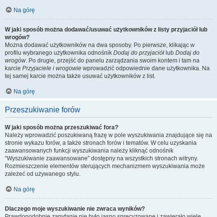
Na górę
W jaki sposób można dodawać/usuwać użytkowników z listy przyjaciół lub
wrogów?
Można dodawać użytkowników na dwa sposoby. Po pierwsze, klikając w
profilu wybranego użytkownika odnośnik
Dodaj do przyjaciół
lub
Dodaj do
wrogów
. Po drugie, przejść do panelu zarządzania swoim kontem i tam na
karcie
Przyjaciele i wrogowie
wprowadzić odpowiednie dane użytkownika. Na
tej samej karcie można także usuwać użytkowników z list.
Na górę
Przeszukiwanie forów
W jaki sposób można przeszukiwać fora?
Należy wprowadzić poszukiwaną frazę w pole wyszukiwania znajdujące się na
stronie wykazu forów, a także stronach forów i tematów. W celu uzyskania
zaawansowanych funkcji wyszukiwania należy kliknąć odnośnik
“Wyszukiwanie zaawansowane” dostępny na wszystkich stronach witryny.
Rozmieszczenie elementów sterujących mechanizmem wyszukiwania może
zależeć od używanego stylu.
Na górę
Dlaczego moje wyszukiwanie nie zwraca wyników?
Prawdopodobnie zapytanie nie było jasno sprecyzowane i zawierało wiele