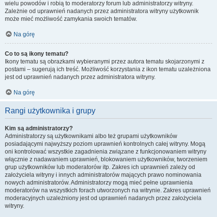
wielu powodów i robią to moderatorzy forum lub administratorzy witryny.
Zależnie od uprawnień nadanych przez administratora witryny użytkownik
może mieć możliwość zamykania swoich tematów.
Na górę
Co to są ikony tematu?
Ikony tematu są obrazkami wybieranymi przez autora tematu skojarzonymi z
postami – sugerują ich treść. Możliwość korzystania z ikon tematu uzależniona
jest od uprawnień nadanych przez administratora witryny.
Na górę
Rangi użytkownika i grupy
Kim są administratorzy?
Administratorzy są użytkownikami albo też grupami użytkowników
posiadającymi najwyższy poziom uprawnień kontrolnych całej witryny. Mogą
oni kontrolować wszystkie zagadnienia związane z funkcjonowaniem witryny
włącznie z nadawaniem uprawnień, blokowaniem użytkowników, tworzeniem
grup użytkowników lub moderatorów itp. Zakres ich uprawnień zależy od
założyciela witryny i innych administratorów mających prawo nominowania
nowych administratorów. Administratorzy mogą mieć pełne uprawnienia
moderatorów na wszystkich forach utworzonych na witrynie. Zakres uprawnień
moderacyjnych uzależniony jest od uprawnień nadanych przez założyciela
witryny.