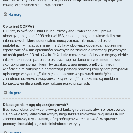
możliwość przypisania do grup użytkowników itp. Rejestracja zajmuje tylko
chwilę, więc zaleca się jej wykonanie.
Na górę
Co to jest COPPA?
COPPA, to skrót od Child Online Privacy and Protection Act – prawa
obowiązującego od 1998 roku w USA, nakładającego na właścicieli stron
internetowych, które potencjalnie mogą zbierać informacje od osób
małoletnich – mających mniej niż 13 lat – obowiązek posiadania pisemnej
zgody rodziców lub opiekunów prawnych na zbieranie informacji prywatnych
od osób poniżej 13 roku życia. Jeżeli nie masz pewności czy to dotyczy ciebie
jako kogoś próbującego zarejestrować się na danej witrynie internetowej –
skontaktuj się z prawnikiem, by uzyskać wyjaśnienie. phpBB Limited i
właściciele tej witryny nie dostarczają pomocy prawnej z wyjątkiem przypadku
opisanego w pytaniu „Z kim się kontaktować w sprawach nadużyć lub
zagadnień prawnych związanych z tą witryną?”, a także nie są punktem
kontaktowym dla wszelkiego rodzaju porad prawnych.
Na górę
Dlaczego nie mogę się zarejestrować?
Być może właściciel witryny wyłączył funkcję rejestracji, aby nie rejestrowały
się nowe osoby. Właściciel witryny mógł także zablokować twój adres IP lub
zabronił nazwy użytkownika, którą próbujesz zarejestrować. W sprawie
pomocy skontaktuj się z administratorem witryny.