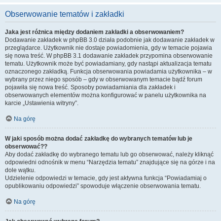
Obserwowanie tematów i zakładki
Jaka jest różnica między dodaniem zakładki a obserwowaniem?
Dodawanie zakładek w phpBB 3.0 działa podobnie jak dodawanie zakładek w
przeglądarce. Użytkownik nie dostaje powiadomienia, gdy w temacie pojawia
się nowa treść. W phpBB 3.1 dodawanie zakładek przypomina obserwowanie
tematu. Użytkownik może być powiadamiany, gdy nastąpi aktualizacja tematu
oznaczonego zakładką. Funkcja obserwowania powiadamia użytkownika – w
wybrany przez niego sposób – gdy w obserwowanym temacie bądź forum
pojawiła się nowa treść. Sposoby powiadamiania dla zakładek i
obserwowanych elementów można konfigurować w panelu użytkownika na
karcie „Ustawienia witryny”.
Na górę
W jaki sposób można dodać zakładkę do wybranych tematów lub je
obserwować??
Aby dodać zakładkę do wybranego tematu lub go obserwować, należy kliknąć
odpowiedni odnośnik w menu “Narzędzia tematu” znajdujące się na górze i na
dole wątku.
Udzielenie odpowiedzi w temacie, gdy jest aktywna funkcja “Powiadamiaj o
opublikowaniu odpowiedzi” spowoduje włączenie obserwowania tematu.
Na górę