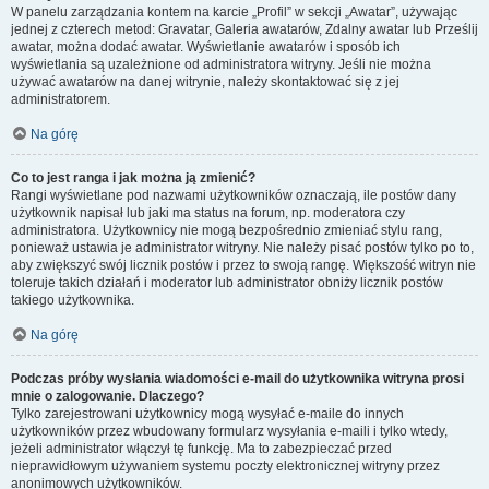
W panelu zarządzania kontem na karcie „Profil” w sekcji „Awatar”, używając
jednej z czterech metod: Gravatar, Galeria awatarów, Zdalny awatar lub Prześlij
awatar, można dodać awatar. Wyświetlanie awatarów i sposób ich
wyświetlania są uzależnione od administratora witryny. Jeśli nie można
używać awatarów na danej witrynie, należy skontaktować się z jej
administratorem.
Na górę
Co to jest ranga i jak można ją zmienić?
Rangi wyświetlane pod nazwami użytkowników oznaczają, ile postów dany
użytkownik napisał lub jaki ma status na forum, np. moderatora czy
administratora. Użytkownicy nie mogą bezpośrednio zmieniać stylu rang,
ponieważ ustawia je administrator witryny. Nie należy pisać postów tylko po to,
aby zwiększyć swój licznik postów i przez to swoją rangę. Większość witryn nie
toleruje takich działań i moderator lub administrator obniży licznik postów
takiego użytkownika.
Na górę
Podczas próby wysłania wiadomości e-mail do użytkownika witryna prosi
mnie o zalogowanie. Dlaczego?
Tylko zarejestrowani użytkownicy mogą wysyłać e-maile do innych
użytkowników przez wbudowany formularz wysyłania e-maili i tylko wtedy,
jeżeli administrator włączył tę funkcję. Ma to zabezpieczać przed
nieprawidłowym używaniem systemu poczty elektronicznej witryny przez
anonimowych użytkowników.