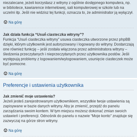
niezalecane, jeżeli korzystasz z witryny z ogólnie dostępnego komputera, np.
w bibliotece, kawiarence internetowej, sali komputerowej w szkole lub na
uczelni itp. Jeśli nie widzisz tej funkcji, oznacza to, że administrator ją wyłączył.
Na górę
Jak działa funkcja “Usuń ciasteczka witryny”?
Funkcja “Usuń ciasteczka witryny” usuwa ciasteczka utworzone przez phpBB
dzięki, którym użytkownik jest autoryzowany i logowany do witryny. Dostarczają
one również funkcję – jeśli została włączona przez administratora witryny –
śledzenia przeczytanych i nieprzeczytanych przez użytkownika postów. Jeśli
występują problemy z logowaniem/wylogowaniem, usunięcie ciasteczek może
być pomocne.
Na górę
Preferencje i ustawienia użytkownika
Jak zmienić moje ustawienia?
Jeżeli jesteś zarejestrowanym użytkownikiem, wszystkie twoje ustawienia są
zapisywane w bazie danych witryny. Aby je zmienić, przejdź do panelu
zarządzania swoim kontem. W tym miejscu możesz dokonać zmian swoich
ustawień i preferencji. Odnośnik do panelu o nazwie “Moje konto” znajduje się
zazwyczaj na górze stron witryny.
Na górę