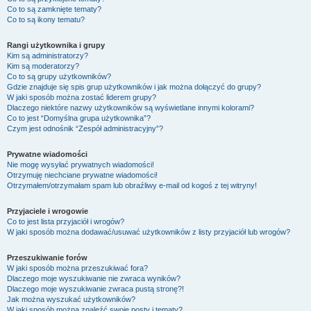
Co to są zamknięte tematy?
Co to są ikony tematu?
Rangi użytkownika i grupy
Kim są administratorzy?
Kim są moderatorzy?
Co to są grupy użytkowników?
Gdzie znajduje się spis grup użytkowników i jak można dołączyć do grupy?
W jaki sposób można zostać liderem grupy?
Dlaczego niektóre nazwy użytkowników są wyświetlane innymi kolorami?
Co to jest “Domyślna grupa użytkownika”?
Czym jest odnośnik “Zespół administracyjny”?
Prywatne wiadomości
Nie mogę wysyłać prywatnych wiadomości!
Otrzymuję niechciane prywatne wiadomości!
Otrzymałem/otrzymałam spam lub obraźliwy e-mail od kogoś z tej witryny!
Przyjaciele i wrogowie
Co to jest lista przyjaciół i wrogów?
W jaki sposób można dodawać/usuwać użytkowników z listy przyjaciół lub wrogów?
Przeszukiwanie forów
W jaki sposób można przeszukiwać fora?
Dlaczego moje wyszukiwanie nie zwraca wyników?
Dlaczego moje wyszukiwanie zwraca pustą stronę?!
Jak można wyszukać użytkowników?
W jaki sposób można znaleźć swoje posty i tematy?