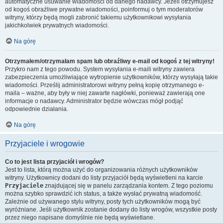
automatyczne usuwanie wiadomości od danego nadawcy. Jeżeli otrzymujesz
od kogoś obraźliwe prywatne wiadomości, poinformuj o tym moderatorów
witryny, którzy będą mogli zabronić takiemu użytkownikowi wysyłania
jakichkolwiek prywatnych wiadomości.
Na górę
Otrzymałem/otrzymałam spam lub obraźliwy e-mail od kogoś z tej witryny!
Przykro nam z tego powodu. System wysyłania e-maili witryny zawiera
zabezpieczenia umożliwiające wytropienie użytkowników, którzy wysyłają takie
wiadomości. Prześlij administratorowi witryny pełną kopię otrzymanego e-
maila – ważne, aby były w niej zawarte nagłówki, ponieważ zawierają one
informacje o nadawcy. Administrator będzie wówczas mógł podjąć
odpowiednie działania.
Na górę
Przyjaciele i wrogowie
Co to jest lista przyjaciół i wrogów?
Jest to lista, którą można użyć do organizowania różnych użytkowników
witryny. Użytkownicy dodani do listy przyjaciół będą wyświetleni na karcie
Przyjaciele
znajdującej się w panelu zarządzania kontem. Z tego poziomu
można szybko sprawdzić ich status, a także wysłać prywatną wiadomość.
Zależnie od używanego stylu witryny, posty tych użytkowników mogą być
wyróżniane. Jeśli użytkownik zostanie dodany do listy wrogów, wszystkie posty
przez niego napisane domyślnie nie będą wyświetlane.