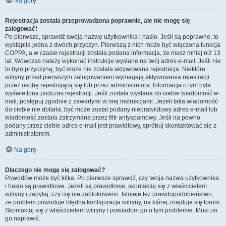
Na górę
Rejestracja została przeprowadzona poprawnie, ale nie mogę się
zalogować!
Po pierwsze, sprawdź swoją nazwę użytkownika i hasło. Jeśli są poprawne, to
wystąpiła jedna z dwóch przyczyn. Pierwszą z nich może być włączona funkcja
COPPA, a w czasie rejestracji została podana informacja, że masz mniej niż 13
lat. Wówczas należy wykonać instrukcje wysłane na twój adres e-mail. Jeśli nie
to było przyczyną, być może nie została aktywowana rejestracja. Niektóre
witryny przed pierwszym zalogowaniem wymagają aktywowania rejestracji
przez osobę rejestrującą się lub przez administratora. Informacja o tym była
wyświetlona podczas rejestracji. Jeśli została wysłana do ciebie wiadomość e-
mail, postępuj zgodnie z zawartymi w niej instrukcjami. Jeżeli taka wiadomość
do ciebie nie dotarła, być może został podany nieprawidłowy adres e-mail lub
wiadomość została zatrzymana przez filtr antyspamowy. Jeśli na pewno
podany przez ciebie adres e-mail jest prawidłowy, spróbuj skontaktować się z
administratorem.
Na górę
Dlaczego nie mogę się zalogować?
Powodów może być kilka. Po pierwsze sprawdź, czy twoja nazwa użytkownika
i hasło są prawidłowe. Jeżeli są prawidłowe, skontaktuj się z właścicielem
witryny i zapytaj, czy cię nie zablokowano. Istnieje też prawdopodobieństwo,
że problem powoduje błędna konfiguracja witryny, na której znajduje się forum.
Skontaktuj się z właścicielem witryny i powiadom go o tym problemie. Musi on
go naprawić.