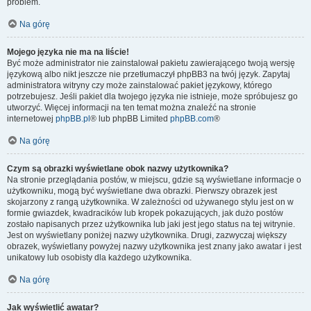
problem.
Na górę
Mojego języka nie ma na liście!
Być może administrator nie zainstalował pakietu zawierającego twoją wersję
językową albo nikt jeszcze nie przetłumaczył phpBB3 na twój język. Zapytaj
administratora witryny czy może zainstalować pakiet językowy, którego
potrzebujesz. Jeśli pakiet dla twojego języka nie istnieje, może spróbujesz go
utworzyć. Więcej informacji na ten temat można znaleźć na stronie
internetowej
phpBB.pl
® lub phpBB Limited
phpBB.com
®
Na górę
Czym są obrazki wyświetlane obok nazwy użytkownika?
Na stronie przeglądania postów, w miejscu, gdzie są wyświetlane informacje o
użytkowniku, mogą być wyświetlane dwa obrazki. Pierwszy obrazek jest
skojarzony z rangą użytkownika. W zależności od używanego stylu jest on w
formie gwiazdek, kwadracików lub kropek pokazujących, jak dużo postów
zostało napisanych przez użytkownika lub jaki jest jego status na tej witrynie.
Jest on wyświetlany poniżej nazwy użytkownika. Drugi, zazwyczaj większy
obrazek, wyświetlany powyżej nazwy użytkownika jest znany jako awatar i jest
unikatowy lub osobisty dla każdego użytkownika.
Na górę
Jak wyświetlić awatar?