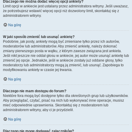
Dlaczego nie można dodać więcej opcji ankiety?
Limit opcji w ankiecie jest ustalany przez administratora witryny. Jeśli uważasz,
że potrzebujesz wstawić więcej opcji niż dozwolony limit, skontaktuj się z
administratorem witryny.
Na górę
W jaki sposób zmienić lub usunąć ankietę?
Podobnie, jak posty, ankiety mogą być zmieniane tylko przez ich autorów,
moderatorów lub administratorów. Aby zmienić ankietę, należy dokonać
zmiany pierwszego posta w wątku, z którym zawsze związana jest ankieta.
Jeśli nikt jeszcze nie oddał głosu w ankiecie, jej autor może usunąć ankietę lub
zmienić jej opcje. Jednakże, jeśli w ankiecie zostały już oddane głosy, tylko
moderatorzy lub administratorzy mogą ją zmienić, lub usunąć. Zapobiega to
modyfikowaniu ankiety w czasie jej trwania.
Na górę
Dlaczego nie mam dostępu do forum?
Niektóre fora mogą być dostępne tylko dla określonych grup lub użytkowników.
Aby przeglądać, czytać, pisać na nich lub wykonywać inne operacje, musisz
mieć odpowiednie uprawnienia. Skontaktuj się z moderatorem lub
administratorem witryny, aby ci je przydzielił.
Na górę
Dlaczego nie mogę dodawać załączników?