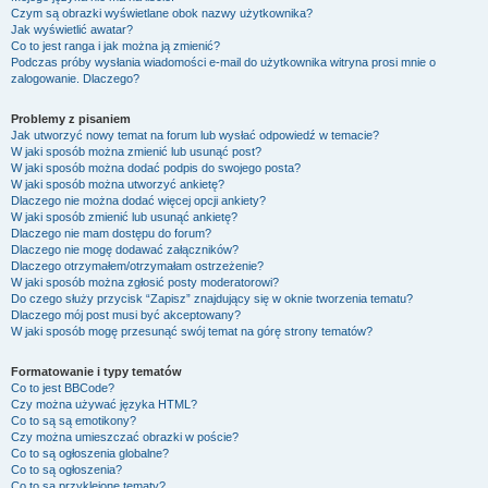
Czym są obrazki wyświetlane obok nazwy użytkownika?
Jak wyświetlić awatar?
Co to jest ranga i jak można ją zmienić?
Podczas próby wysłania wiadomości e-mail do użytkownika witryna prosi mnie o
zalogowanie. Dlaczego?
Problemy z pisaniem
Jak utworzyć nowy temat na forum lub wysłać odpowiedź w temacie?
W jaki sposób można zmienić lub usunąć post?
W jaki sposób można dodać podpis do swojego posta?
W jaki sposób można utworzyć ankietę?
Dlaczego nie można dodać więcej opcji ankiety?
W jaki sposób zmienić lub usunąć ankietę?
Dlaczego nie mam dostępu do forum?
Dlaczego nie mogę dodawać załączników?
Dlaczego otrzymałem/otrzymałam ostrzeżenie?
W jaki sposób można zgłosić posty moderatorowi?
Do czego służy przycisk “Zapisz” znajdujący się w oknie tworzenia tematu?
Dlaczego mój post musi być akceptowany?
W jaki sposób mogę przesunąć swój temat na górę strony tematów?
Formatowanie i typy tematów
Co to jest BBCode?
Czy można używać języka HTML?
Co to są są emotikony?
Czy można umieszczać obrazki w poście?
Co to są ogłoszenia globalne?
Co to są ogłoszenia?
Co to są przyklejone tematy?