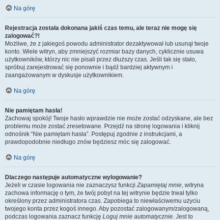
Na górę
Rejestracja została dokonana jakiś czas temu, ale teraz nie mogę się
zalogować?!
Możliwe, że z jakiegoś powodu administrator dezaktywował lub usunął twoje
konto. Wiele witryn, aby zmniejszyć rozmiar bazy danych, cyklicznie usuwa
użytkowników, którzy nic nie pisali przez dłuższy czas. Jeśli tak się stało,
spróbuj zarejestrować się ponownie i bądź bardziej aktywnym i
zaangażowanym w dyskusje użytkownikiem.
Na górę
Nie pamiętam hasła!
Zachowaj spokój! Twoje hasło wprawdzie nie może zostać odzyskane, ale bez
problemu może zostać zresetowane. Przejdź na stronę logowania i kliknij
odnośnik “Nie pamiętam hasła”. Postępuj zgodnie z instrukcjami, a
prawdopodobnie niedługo znów będziesz móc się zalogować.
Na górę
Dlaczego następuje automatyczne wylogowanie?
Jeżeli w czasie logowania nie zaznaczysz funkcji
Zapamiętaj mnie
, witryna
zachowa informację o tym, że twój pobyt na tej witrynie będzie trwał tylko
określony przez administratora czas. Zapobiega to niewłaściwemu użyciu
twojego konta przez kogoś innego. Aby pozostać zalogowanym/zalogowaną,
podczas logowania zaznacz funkcję
Loguj mnie automatycznie
. Jest to