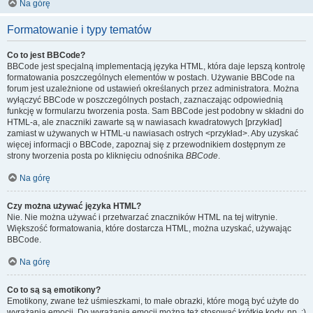
Na górę
Formatowanie i typy tematów
Co to jest BBCode?
BBCode jest specjalną implementacją języka HTML, która daje lepszą kontrolę
formatowania poszczególnych elementów w postach. Używanie BBCode na
forum jest uzależnione od ustawień określanych przez administratora. Można
wyłączyć BBCode w poszczególnych postach, zaznaczając odpowiednią
funkcję w formularzu tworzenia posta. Sam BBCode jest podobny w składni do
HTML-a, ale znaczniki zawarte są w nawiasach kwadratowych [przykład]
zamiast w używanych w HTML-u nawiasach ostrych <przykład>. Aby uzyskać
więcej informacji o BBCode, zapoznaj się z przewodnikiem dostępnym ze
strony tworzenia posta po kliknięciu odnośnika
BBCode
.
Na górę
Czy można używać języka HTML?
Nie. Nie można używać i przetwarzać znaczników HTML na tej witrynie.
Większość formatowania, które dostarcza HTML, można uzyskać, używając
BBCode.
Na górę
Co to są są emotikony?
Emotikony, zwane też uśmieszkami, to małe obrazki, które mogą być użyte do
wyrażania emocji. Do wyrażania emocji można też stosować krótkie kody, np. :)