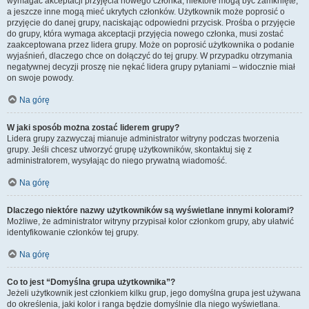
wymagać akceptacji przyjęcia nowego członka, niektóre mogą być zamknięte,
a jeszcze inne mogą mieć ukrytych członków. Użytkownik może poprosić o
przyjęcie do danej grupy, naciskając odpowiedni przycisk. Prośba o przyjęcie
do grupy, która wymaga akceptacji przyjęcia nowego członka, musi zostać
zaakceptowana przez lidera grupy. Może on poprosić użytkownika o podanie
wyjaśnień, dlaczego chce on dołączyć do tej grupy. W przypadku otrzymania
negatywnej decyzji proszę nie nękać lidera grupy pytaniami – widocznie miał
on swoje powody.
Na górę
W jaki sposób można zostać liderem grupy?
Lidera grupy zazwyczaj mianuje administrator witryny podczas tworzenia
grupy. Jeśli chcesz utworzyć grupę użytkowników, skontaktuj się z
administratorem, wysyłając do niego prywatną wiadomość.
Na górę
Dlaczego niektóre nazwy użytkowników są wyświetlane innymi kolorami?
Możliwe, że administrator witryny przypisał kolor członkom grupy, aby ułatwić
identyfikowanie członków tej grupy.
Na górę
Co to jest “Domyślna grupa użytkownika”?
Jeżeli użytkownik jest członkiem kilku grup, jego domyślna grupa jest używana
do określenia, jaki kolor i ranga będzie domyślnie dla niego wyświetlana.