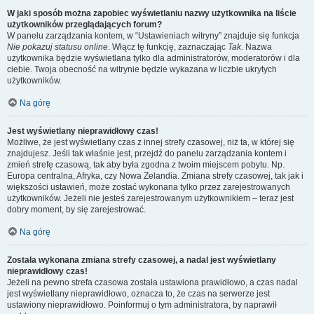
W jaki sposób można zapobiec wyświetlaniu nazwy użytkownika na liście
użytkowników przeglądających forum?
W panelu zarządzania kontem, w “Ustawieniach witryny” znajduje się funkcja
Nie pokazuj statusu online
. Włącz tę funkcję, zaznaczając
Tak
. Nazwa
użytkownika będzie wyświetlana tylko dla administratorów, moderatorów i dla
ciebie. Twoja obecność na witrynie będzie wykazana w liczbie ukrytych
użytkowników.
Na górę
Jest wyświetlany nieprawidłowy czas!
Możliwe, że jest wyświetlany czas z innej strefy czasowej, niż ta, w której się
znajdujesz. Jeśli tak właśnie jest, przejdź do panelu zarządzania kontem i
zmień strefę czasową, tak aby była zgodna z twoim miejscem pobytu. Np.
Europa centralna, Afryka, czy Nowa Zelandia. Zmiana strefy czasowej, tak jak i
większości ustawień, może zostać wykonana tylko przez zarejestrowanych
użytkowników. Jeżeli nie jesteś zarejestrowanym użytkownikiem – teraz jest
dobry moment, by się zarejestrować.
Na górę
Została wykonana zmiana strefy czasowej, a nadal jest wyświetlany
nieprawidłowy czas!
Jeżeli na pewno strefa czasowa została ustawiona prawidłowo, a czas nadal
jest wyświetlany nieprawidłowo, oznacza to, że czas na serwerze jest
ustawiony nieprawidłowo. Poinformuj o tym administratora, by naprawił