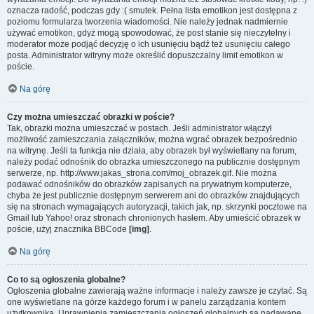
oznacza radość, podczas gdy :( smutek. Pełna lista emotikon jest dostępna z
poziomu formularza tworzenia wiadomości. Nie należy jednak nadmiernie
używać emotikon, gdyż mogą spowodować, że post stanie się nieczytelny i
moderator może podjąć decyzję o ich usunięciu bądź też usunięciu całego
posta. Administrator witryny może określić dopuszczalny limit emotikon w
poście.
Na górę
Czy można umieszczać obrazki w poście?
Tak, obrazki można umieszczać w postach. Jeśli administrator włączył
możliwość zamieszczania załączników, można wgrać obrazek bezpośrednio
na witrynę. Jeśli ta funkcja nie działa, aby obrazek był wyświetlany na forum,
należy podać odnośnik do obrazka umieszczonego na publicznie dostępnym
serwerze, np. http://www.jakas_strona.com/moj_obrazek.gif. Nie można
podawać odnośników do obrazków zapisanych na prywatnym komputerze,
chyba że jest publicznie dostępnym serwerem ani do obrazków znajdujących
się na stronach wymagających autoryzacji, takich jak, np. skrzynki pocztowe na
Gmail lub Yahoo! oraz stronach chronionych hasłem. Aby umieścić obrazek w
poście, użyj znacznika BBCode
[img]
.
Na górę
Co to są ogłoszenia globalne?
Ogłoszenia globalne zawierają ważne informacje i należy zawsze je czytać. Są
one wyświetlane na górze każdego forum i w panelu zarządzania kontem
użytkownika. Uprawnienia zamieszczania ogłoszeń globalnych są nadawane