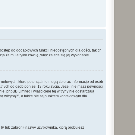
 dostęp do dodatkowych funkcji niedostępnych dla gości, takich
a zajmuje tylko chwilę, więc zaleca się jej wykonanie.
ernetowych, które potencjalnie mogą zbierać informacje od osób
tnych od osób poniżej 13 roku życia. Jeżeli nie masz pewności
e. phpBB Limited i właściciele tej witryny nie dostarczają
ą witryną?”, a także nie są punktem kontaktowym dla
s IP lub zabronił nazwy użytkownika, którą próbujesz