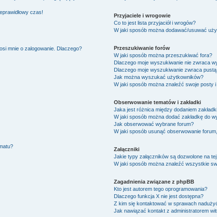
ieprawidłowy czas!
Przyjaciele i wrogowie
Co to jest lista przyjaciół i wrogów?
W jaki sposób można dodawać/usuwać użytk
Przeszukiwanie forów
osi mnie o zalogowanie. Dlaczego?
W jaki sposób można przeszukiwać fora?
Dlaczego moje wyszukiwanie nie zwraca w
Dlaczego moje wyszukiwanie zwraca pustą 
Jak można wyszukać użytkowników?
W jaki sposób można znaleźć swoje posty i
Obserwowanie tematów i zakładki
Jaka jest różnica między dodaniem zakład
W jaki sposób można dodać zakładkę do w
Jak obserwować wybrane forum?
W jaki sposób usunąć obserwowanie forum
ematu?
Załączniki
Jakie typy załączników są dozwolone na tej
W jaki sposób można znaleźć wszystkie swo
Zagadnienia związane z phpBB
Kto jest autorem tego oprogramowania?
Dlaczego funkcja X nie jest dostępna?
Z kim się kontaktować w sprawach nadużyć
Jak nawiązać kontakt z administratorem wi