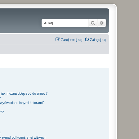
Szukaj
Wyszukiwanie z
Zarejestruj się
Zaloguj się
 i jak można dołączyć do grupy?
?
wyświetlane innymi kolorami?
y”?
!
e-mail od kogoś z tej witryny!