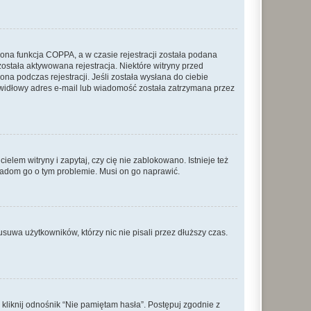
ona funkcja COPPA, a w czasie rejestracji została podana
została aktywowana rejestracja. Niektóre witryny przed
na podczas rejestracji. Jeśli została wysłana do ciebie
rawidłowy adres e-mail lub wiadomość została zatrzymana przez
lem witryny i zapytaj, czy cię nie zablokowano. Istnieje też
wiadom go o tym problemie. Musi on go naprawić.
suwa użytkowników, którzy nic nie pisali przez dłuższy czas.
liknij odnośnik “Nie pamiętam hasła”. Postępuj zgodnie z