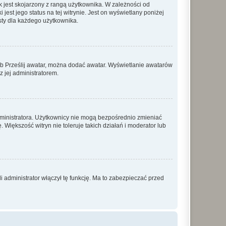
 jest skojarzony z rangą użytkownika. W zależności od
est jego status na tej witrynie. Jest on wyświetlany poniżej
sty dla każdego użytkownika.
lub Prześlij awatar, można dodać awatar. Wyświetlanie awatarów
z jej administratorem.
dministratora. Użytkownicy nie mogą bezpośrednio zmieniać
. Większość witryn nie toleruje takich działań i moderator lub
 administrator włączył tę funkcję. Ma to zabezpieczać przed