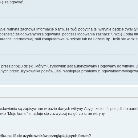
się zalogować.
nie
, witryna zachowa informację o tym, że twój pobyt na tej witrynie będzie trwał t
y pozostać zalogowanym/zalogowaną, podczas logowania zaznacz funkcję
Loguj m
ence internetowej, sali komputerowej w szkole lub na uczelni itp. Jeśli nie widzisz t
przez phpBB dzięki, którym użytkownik jest autoryzowany i logowany do witryny. D
zytanych przez użytkownika postów. Jeśli występują problemy z logowaniem/wylogo
 ustawienia są zapisywane w bazie danych witryny. Aby je zmienić, przejdź do p
ie “Moje konto” znajduje się zazwyczaj na górze stron witryny.
ika na liście użytkowników przeglądających forum?