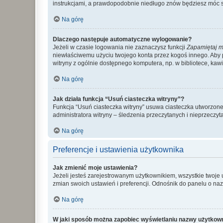
instrukcjami, a prawdopodobnie niedługo znów będziesz móc 
Na górę
Dlaczego następuje automatyczne wylogowanie?
Jeżeli w czasie logowania nie zaznaczysz funkcji
Zapamiętaj m
niewłaściwemu użyciu twojego konta przez kogoś innego. Ab
witryny z ogólnie dostępnego komputera, np. w bibliotece, kawiar
Na górę
Jak działa funkcja “Usuń ciasteczka witryny”?
Funkcja “Usuń ciasteczka witryny” usuwa ciasteczka utworzone 
administratora witryny – śledzenia przeczytanych i nieprzec
Na górę
Preferencje i ustawienia użytkownika
Jak zmienić moje ustawienia?
Jeżeli jesteś zarejestrowanym użytkownikiem, wszystkie twoje
zmian swoich ustawień i preferencji. Odnośnik do panelu o nazw
Na górę
W jaki sposób można zapobiec wyświetlaniu nazwy użytkown