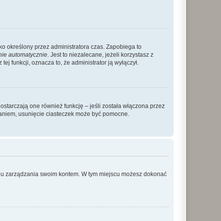
ylko określony przez administratora czas. Zapobiega to
nie automatycznie
. Jest to niezalecane, jeżeli korzystasz z
ej funkcji, oznacza to, że administrator ją wyłączył.
ostarczają one również funkcję – jeśli została włączona przez
waniem, usunięcie ciasteczek może być pomocne.
anelu zarządzania swoim kontem. W tym miejscu możesz dokonać