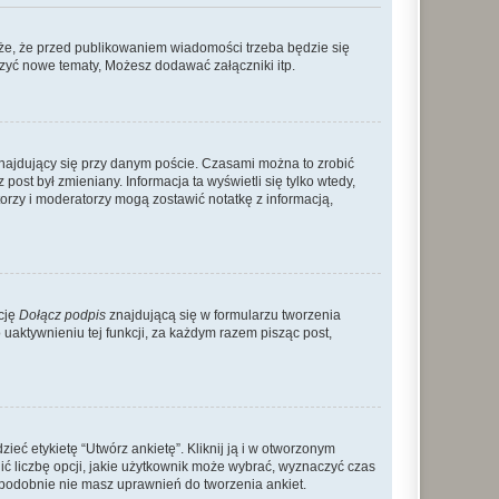
że, że przed publikowaniem wiadomości trzeba będzie się
rzyć nowe tematy, Możesz dodawać załączniki itp.
najdujący się przy danym poście. Czasami można to zrobić
 post był zmieniany. Informacja ta wyświetli się tylko wtedy,
atorzy i moderatorzy mogą zostawić notatkę z informacją,
cję
Dołącz podpis
znajdującą się w formularzu tworzenia
aktywnieniu tej funkcji, za każdym razem pisząc post,
eć etykietę “Utwórz ankietę”. Kliknij ją i w otworzonym
ić liczbę opcji, jakie użytkownik może wybrać, wyznaczyć czas
dopodobnie nie masz uprawnień do tworzenia ankiet.