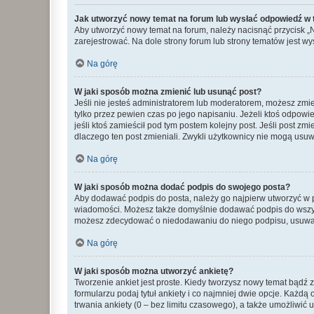
Jak utworzyć nowy temat na forum lub wysłać odpowiedź w
Aby utworzyć nowy temat na forum, należy nacisnąć przycisk 
zarejestrować. Na dole strony forum lub strony tematów jest 
Na górę
W jaki sposób można zmienić lub usunąć post?
Jeśli nie jesteś administratorem lub moderatorem, możesz zmie
tylko przez pewien czas po jego napisaniu. Jeżeli ktoś odpowiedz
jeśli ktoś zamieścił pod tym postem kolejny post. Jeśli post zm
dlaczego ten post zmieniali. Zwykli użytkownicy nie mogą usuw
Na górę
W jaki sposób można dodać podpis do swojego posta?
Aby dodawać podpis do posta, należy go najpierw utworzyć w 
wiadomości. Możesz także domyślnie dodawać podpis do wszyst
możesz zdecydować o niedodawaniu do niego podpisu, usuwaj
Na górę
W jaki sposób można utworzyć ankietę?
Tworzenie ankiet jest proste. Kiedy tworzysz nowy temat bądź z
formularzu podaj tytuł ankiety i co najmniej dwie opcje. Każ
trwania ankiety (0 – bez limitu czasowego), a także umożliwić