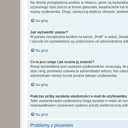
Na stronie przeglądania postów, w miejscu, gdzie są wyświetl
używanego stylu jest on w formie gwiazdek, kwadracików lub kro
nazwy użytkownika. Drugi, zazwyczaj większy obrazek, wyświet
Na górę
Jak wyświetlić awatar?
W panelu zarządzania kontem na karcie „Profil” w sekcji „Awat
i sposób ich wyświetlania są uzależnione od administratora wit
Na górę
Co to jest ranga i jak można ją zmienić?
Rangi wyświetlane pod nazwami użytkowników oznaczają, ile po
stylu rang, ponieważ ustawia je administrator witryny. Nie należ
administrator obniży licznik postów takiego użytkownika.
Na górę
Podczas próby wysłania wiadomości e-mail do użytkownika 
Tylko zarejestrowani użytkownicy mogą wysyłać e-maile do inny
nieprawidłowym używaniem systemu poczty elektronicznej wit
Na górę
Problemy z pisaniem