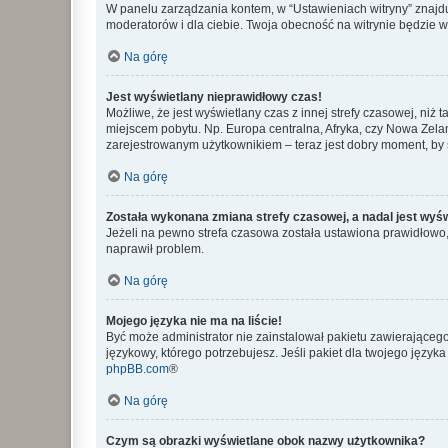
W panelu zarządzania kontem, w “Ustawieniach witryny” znajdu
moderatorów i dla ciebie. Twoja obecność na witrynie będzie 
Na górę
Jest wyświetlany nieprawidłowy czas!
Możliwe, że jest wyświetlany czas z innej strefy czasowej, niż 
miejscem pobytu. Np. Europa centralna, Afryka, czy Nowa Zelan
zarejestrowanym użytkownikiem – teraz jest dobry moment, by 
Na górę
Została wykonana zmiana strefy czasowej, a nadal jest wyś
Jeżeli na pewno strefa czasowa została ustawiona prawidłowo, 
naprawił problem.
Na górę
Mojego języka nie ma na liście!
Być może administrator nie zainstalował pakietu zawierającego
językowy, którego potrzebujesz. Jeśli pakiet dla twojego język
phpBB.com
®
Na górę
Czym są obrazki wyświetlane obok nazwy użytkownika?