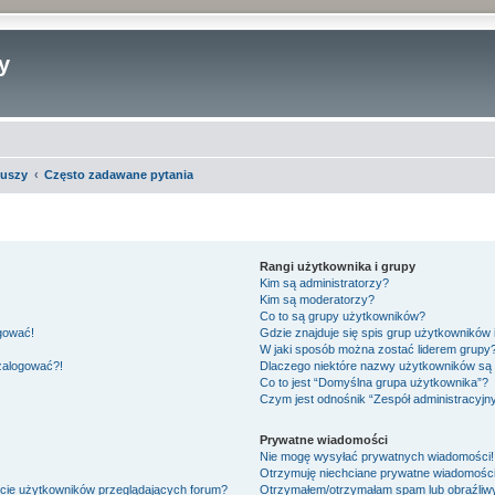
y
iuszy
Często zadawane pytania
Rangi użytkownika i grupy
Kim są administratorzy?
Kim są moderatorzy?
Co to są grupy użytkowników?
ogować!
Gdzie znajduje się spis grup użytkowników
W jaki sposób można zostać liderem grupy
 zalogować?!
Dlaczego niektóre nazwy użytkowników są 
Co to jest “Domyślna grupa użytkownika”?
Czym jest odnośnik “Zespół administracyjn
Prywatne wiadomości
Nie mogę wysyłać prywatnych wiadomości!
Otrzymuję niechciane prywatne wiadomości
ście użytkowników przeglądających forum?
Otrzymałem/otrzymałam spam lub obraźliwy 