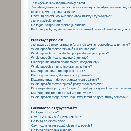
Jest wyświetlany nieprawidłowy czas!
Została wykonana zmiana strefy czasowej, a nadal jest wyświetlany n
Mojego języka nie ma na liście!
Czym są obrazki wyświetlane obok nazwy użytkownika?
Jak wyświetlić awatar?
Co to jest ranga i jak można ją zmienić?
Podczas próby wysłania wiadomości e-mail do użytkownika witryna pr
Problemy z pisaniem
Jak utworzyć nowy temat na forum lub wysłać odpowiedź w temacie?
W jaki sposób można zmienić lub usunąć post?
W jaki sposób można dodać podpis do swojego posta?
W jaki sposób można utworzyć ankietę?
Dlaczego nie można dodać więcej opcji ankiety?
W jaki sposób zmienić lub usunąć ankietę?
Dlaczego nie mam dostępu do forum?
Dlaczego nie mogę dodawać załączników?
Dlaczego otrzymałem/otrzymałam ostrzeżenie?
W jaki sposób można zgłosić posty moderatorowi?
Do czego służy przycisk “Zapisz” znajdujący się w oknie tworzenia t
Dlaczego mój post musi być akceptowany?
W jaki sposób mogę przesunąć swój temat na górę strony tematów?
Formatowanie i typy tematów
Co to jest BBCode?
Czy można używać języka HTML?
Co to są są emotikony?
Czy można umieszczać obrazki w poście?
Co to są ogłoszenia globalne?