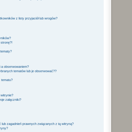
owników z listy przyjaciół lub wrogów?
yników?
stronę?!
 tematy?
ki a obserwowaniem?
ybranych tematów lub je obserwować??
, tematu?
 witrynie?
je załączniki?
 lub zagadnień prawnych związanych z tą witryną?
tryny?