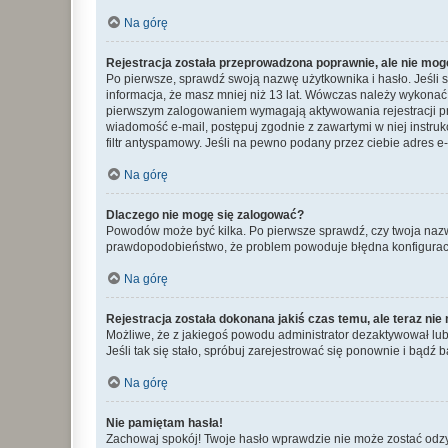
Na górę
Rejestracja została przeprowadzona poprawnie, ale nie mog
Po pierwsze, sprawdź swoją nazwę użytkownika i hasło. Jeśli 
informacja, że masz mniej niż 13 lat. Wówczas należy wykonać i
pierwszym zalogowaniem wymagają aktywowania rejestracji przez
wiadomość e-mail, postępuj zgodnie z zawartymi w niej instru
filtr antyspamowy. Jeśli na pewno podany przez ciebie adres e-
Na górę
Dlaczego nie mogę się zalogować?
Powodów może być kilka. Po pierwsze sprawdź, czy twoja nazwa u
prawdopodobieństwo, że problem powoduje błędna konfiguracja w
Na górę
Rejestracja została dokonana jakiś czas temu, ale teraz ni
Możliwe, że z jakiegoś powodu administrator dezaktywował lub u
Jeśli tak się stało, spróbuj zarejestrować się ponownie i bą
Na górę
Nie pamiętam hasła!
Zachowaj spokój! Twoje hasło wprawdzie nie może zostać odzys