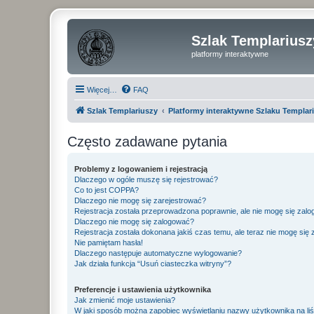
Szlak Templariusz
platformy interaktywne
Więcej…
FAQ
Szlak Templariuszy
Platformy interaktywne Szlaku Templar
Często zadawane pytania
Problemy z logowaniem i rejestracją
Dlaczego w ogóle muszę się rejestrować?
Co to jest COPPA?
Dlaczego nie mogę się zarejestrować?
Rejestracja została przeprowadzona poprawnie, ale nie mogę się zal
Dlaczego nie mogę się zalogować?
Rejestracja została dokonana jakiś czas temu, ale teraz nie mogę się
Nie pamiętam hasła!
Dlaczego następuje automatyczne wylogowanie?
Jak działa funkcja “Usuń ciasteczka witryny”?
Preferencje i ustawienia użytkownika
Jak zmienić moje ustawienia?
W jaki sposób można zapobiec wyświetlaniu nazwy użytkownika na li