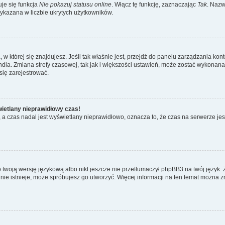
je się funkcja
Nie pokazuj statusu online
. Włącz tę funkcję, zaznaczając
Tak
. Nazw
wykazana w liczbie ukrytych użytkowników.
ta, w której się znajdujesz. Jeśli tak właśnie jest, przejdź do panelu zarządzania k
dia. Zmiana strefy czasowej, tak jak i większości ustawień, może zostać wykonana 
się zarejestrować.
wietlany nieprawidłowy czas!
a czas nadal jest wyświetlany nieprawidłowo, oznacza to, że czas na serwerze jes
 twoją wersję językową albo nikt jeszcze nie przetłumaczył phpBB3 na twój język. 
a nie istnieje, może spróbujesz go utworzyć. Więcej informacji na ten temat można z