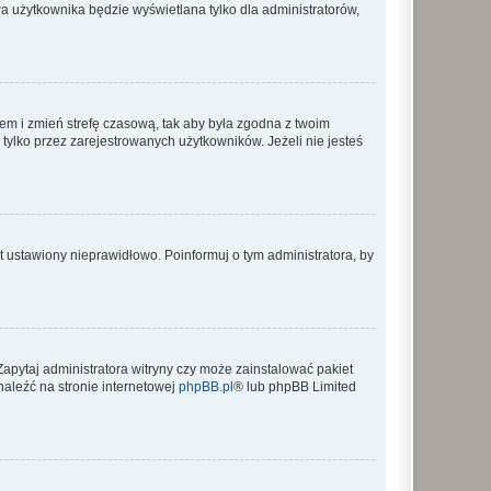
a użytkownika będzie wyświetlana tylko dla administratorów,
ontem i zmień strefę czasową, tak aby była zgodna z twoim
tylko przez zarejestrowanych użytkowników. Jeżeli nie jesteś
t ustawiony nieprawidłowo. Poinformuj o tym administratora, by
Zapytaj administratora witryny czy może zainstalować pakiet
naleźć na stronie internetowej
phpBB.pl
® lub phpBB Limited