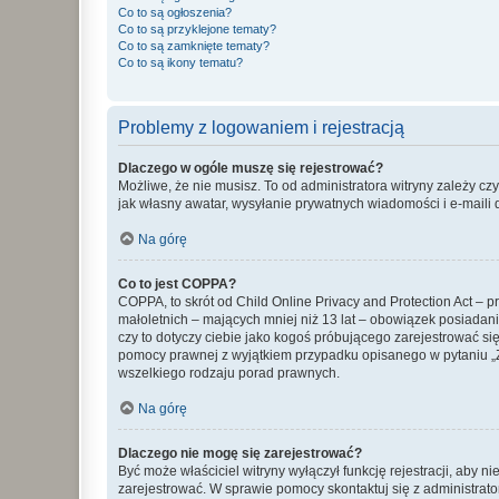
Co to są ogłoszenia?
Co to są przyklejone tematy?
Co to są zamknięte tematy?
Co to są ikony tematu?
Problemy z logowaniem i rejestracją
Dlaczego w ogóle muszę się rejestrować?
Możliwe, że nie musisz. To od administratora witryny zależy cz
jak własny awatar, wysyłanie prywatnych wiadomości i e-maili 
Na górę
Co to jest COPPA?
COPPA, to skrót od Child Online Privacy and Protection Act – 
małoletnich – mających mniej niż 13 lat – obowiązek posiadan
czy to dotyczy ciebie jako kogoś próbującego zarejestrować się 
pomocy prawnej z wyjątkiem przypadku opisanego w pytaniu „Z
wszelkiego rodzaju porad prawnych.
Na górę
Dlaczego nie mogę się zarejestrować?
Być może właściciel witryny wyłączył funkcję rejestracji, aby n
zarejestrować. W sprawie pomocy skontaktuj się z administrato