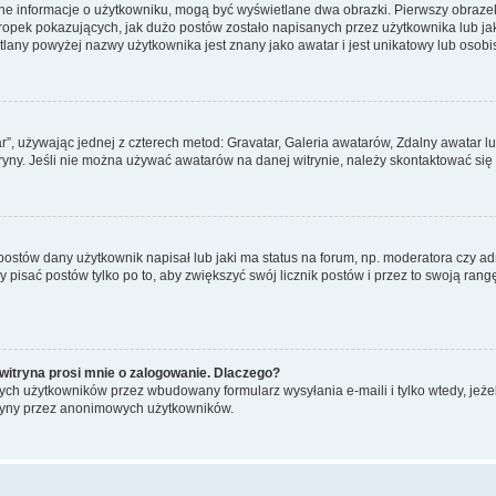
ane informacje o użytkowniku, mogą być wyświetlane dwa obrazki. Pierwszy obrazek
pek pokazujących, jak dużo postów zostało napisanych przez użytkownika lub jaki j
lany powyżej nazwy użytkownika jest znany jako awatar i jest unikatowy lub osobi
ar”, używając jednej z czterech metod: Gravatar, Galeria awatarów, Zdalny awatar 
ryny. Jeśli nie można używać awatarów na danej witrynie, należy skontaktować się 
stów dany użytkownik napisał lub jaki ma status na forum, np. moderatora czy a
y pisać postów tylko po to, aby zwiększyć swój licznik postów i przez to swoją rangę
witryna prosi mnie o zalogowanie. Dlaczego?
ch użytkowników przez wbudowany formularz wysyłania e-maili i tylko wtedy, jeżeli
ryny przez anonimowych użytkowników.