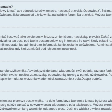
 temacie?
„Nowy temat”, aby odpowiedzieć w temacie, nacisnąć przycisk „Odpowiedz”. Być mo
wyświetlana lista uprawnień użytkownika na każdym forum. Na przykład: Możesz two
niać i usuwać tylko swoje posty. Możesz zmienić post, naciskając przycisk
Zmień
z
iał na ten post, pod twoim postem pojawi się informacja ile razy i kiedy ostatni raz
ienił moderator lub administrator, informacja ta nie zostanie wyświetlona. Administr
ać postów, gdy ktoś zamieścił pod ich postem nowy post.
panelu użytkownika. Aby dołączyć do danej wiadomości swój podpis, zaznacz funk
kich swoich postów, zaznaczając odpowiednią funkcję w panelu użytkownika. Po u
ąc w formularzu tworzenia wiadomości zaznaczenie z pola
Dołącz podpis
.
mieniasz pierwszy post w wątku, na dole formularza tworzenia tematu będziesz widzi
dą opcję należy wpisać w nowym wierszu widocznego pola tekstowego. Możesz określ
 użytkownikom zmianę wcześniej oddanego głosu. Jeśli nie widzisz etykiety, praw