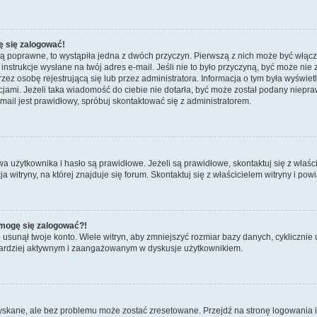
ę się zalogować!
są poprawne, to wystąpiła jedna z dwóch przyczyn. Pierwszą z nich może być włącz
nstrukcje wysłane na twój adres e-mail. Jeśli nie to było przyczyną, być może nie 
 osobę rejestrującą się lub przez administratora. Informacja o tym była wyświetlo
kcjami. Jeżeli taka wiadomość do ciebie nie dotarła, być może został podany niep
mail jest prawidłowy, spróbuj skontaktować się z administratorem.
żytkownika i hasło są prawidłowe. Jeżeli są prawidłowe, skontaktuj się z właścicie
itryny, na której znajduje się forum. Skontaktuj się z właścicielem witryny i po
e mogę się zalogować?!
sunął twoje konto. Wiele witryn, aby zmniejszyć rozmiar bazy danych, cyklicznie u
dź bardziej aktywnym i zaangażowanym w dyskusje użytkownikiem.
kane, ale bez problemu może zostać zresetowane. Przejdź na stronę logowania i k