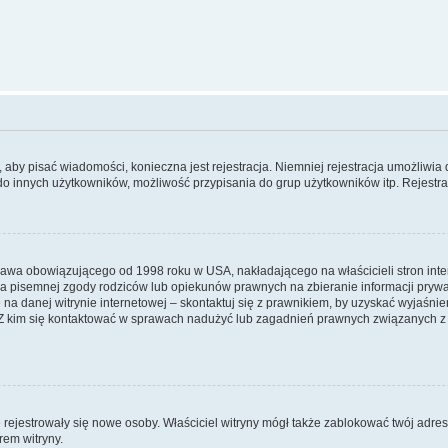
y, aby pisać wiadomości, konieczna jest rejestracja. Niemniej rejestracja umożliwia
do innych użytkowników, możliwość przypisania do grup użytkowników itp. Rejestracj
prawa obowiązującego od 1998 roku w USA, nakładającego na właścicieli stron int
ia pisemnej zgody rodziców lub opiekunów prawnych na zbieranie informacji prywa
na danej witrynie internetowej – skontaktuj się z prawnikiem, by uzyskać wyjaśnieni
 kim się kontaktować w sprawach nadużyć lub zagadnień prawnych związanych z t
ie rejestrowały się nowe osoby. Właściciel witryny mógł także zablokować twój adre
rem witryny.