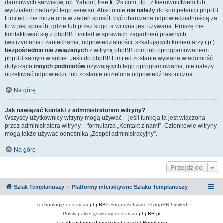
darmowych serwisów, np. Yahoo!, free.fr, f2s.com, itp., z kierownictwem lub
wydziałem nadużyć tego serwisu. Absolutnie
nie należy
do kompetencji phpBB
Limited i nie może ona w żaden sposób być obarczana odpowiedzialnością za
to w jaki sposób, gdzie lub przez kogo ta witryna jest używana. Proszę nie
kontaktować się z phpBB Limited w sprawach zagadnień prawnych
(wstrzymania i zaniechania, odpowiedzialności, szkalujących komentarzy itp.)
bezpośrednio nie związanych
z witryną phpBB.com lub oprogramowaniem
phpBB samym w sobie. Jeśli do phpBB Limited zostanie wysłana wiadomość
dotycząca
innych podmiotów
używających tego oprogramowania, nie należy
oczekiwać odpowiedzi, lub zostanie udzielona odpowiedź lakoniczna.
Na górę
Jak nawiązać kontakt z administratorem witryny?
Wszyscy użytkownicy witryny mogą używać – jeśli funkcja ta jest włączona
przez administratora witryny – formularza „Kontakt z nami”. Członkowie witryny
mogą także używać odnośnika „Zespół administracyjny”.
Na górę
Przejdź do
Szlak Templariuszy
Platformy interaktywne Szlaku Templariuszy
Technologię dostarcza
phpBB
® Forum Software © phpBB Limited
Polski pakiet językowy dostarcza
phpBB.pl
Zasady ochrony danych osobowych
|
Regulamin