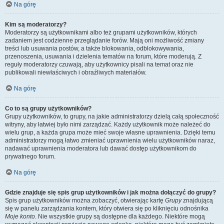
Na górę
Kim są moderatorzy?
Moderatorzy są użytkownikami albo też grupami użytkowników, których
zadaniem jest codzienne przeglądanie forów. Mają oni możliwość zmiany
treści lub usuwania postów, a także blokowania, odblokowywania,
przenoszenia, usuwania i dzielenia tematów na forum, które moderują. Z
reguły moderatorzy czuwają, aby użytkownicy pisali na temat oraz nie
publikowali niewłaściwych i obraźliwych materiałów.
Na górę
Co to są grupy użytkowników?
Grupy użytkowników, to grupy, na jakie administratorzy dzielą całą społeczność
witryny, aby łatwiej było nimi zarządzać. Każdy użytkownik może należeć do
wielu grup, a każda grupa może mieć swoje własne uprawnienia. Dzięki temu
administratorzy mogą łatwo zmieniać uprawnienia wielu użytkowników naraz,
nadawać uprawnienia moderatora lub dawać dostęp użytkownikom do
prywatnego forum.
Na górę
Gdzie znajduje się spis grup użytkowników i jak można dołączyć do grupy?
Spis grup użytkowników można zobaczyć, otwierając kartę
Grupy
znajdującą
się w panelu zarządzania kontem, który otwiera się po kliknięciu odnośnika
Moje konto
. Nie wszystkie grupy są dostępne dla każdego. Niektóre mogą