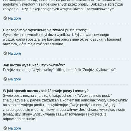
podobnych zwrotów niezindeksowanych przez phpBB. Dokładnie sprecyzuj
zapytanie – użyj funkcji dostępnych w wyszukiwaniu zaawansowanym.
Na górę
Dlaczego moje wyszukiwanie zwraca pustą stronę?!
Wyszukiwanie zwróciło zbyt dużo wyników. Użyj zaawansowanego
wyszukiwania i postaraj się bardziej precyzyjnie określić szukany fragment
oraz fora, które mają być przeszukane.
Na górę
Jak można wyszukać użytkowników?
Przejdź na stronę “Użytkownicy” i kliknij odnośnik “Znajdź użytkownika”.
Na górę
W jaki sposób można znaleźć swoje posty i tematy?
Swoje posty można znaleźć, klikając odnośnik “Wyświetl moje posty”
znajdujący się w panelu zarządzania kontem lub odnośnik “Posty użytkownika”
na stronie swojego profilu lub wybierając „Twoje posty” z menu „Więcej…”
znajdującego się w górnym lewym rogu witryny. Jeśli chcesz wyszukać swoje
tematy, użyj strony wyszukiwania zaawansowanego i skorzystaj z
odpowiednich funkcji.
Na górę