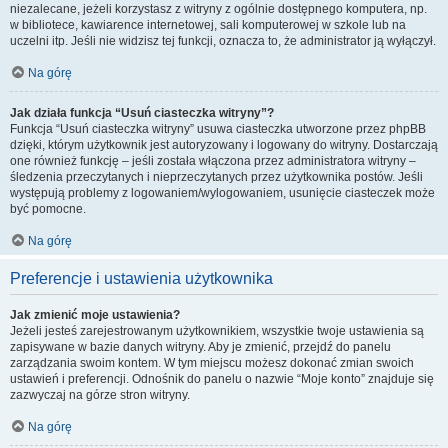
niezalecane, jeżeli korzystasz z witryny z ogólnie dostępnego komputera, np.
w bibliotece, kawiarence internetowej, sali komputerowej w szkole lub na
uczelni itp. Jeśli nie widzisz tej funkcji, oznacza to, że administrator ją wyłączył.
Na górę
Jak działa funkcja “Usuń ciasteczka witryny”?
Funkcja “Usuń ciasteczka witryny” usuwa ciasteczka utworzone przez phpBB
dzięki, którym użytkownik jest autoryzowany i logowany do witryny. Dostarczają
one również funkcję – jeśli została włączona przez administratora witryny –
śledzenia przeczytanych i nieprzeczytanych przez użytkownika postów. Jeśli
występują problemy z logowaniem/wylogowaniem, usunięcie ciasteczek może
być pomocne.
Na górę
Preferencje i ustawienia użytkownika
Jak zmienić moje ustawienia?
Jeżeli jesteś zarejestrowanym użytkownikiem, wszystkie twoje ustawienia są
zapisywane w bazie danych witryny. Aby je zmienić, przejdź do panelu
zarządzania swoim kontem. W tym miejscu możesz dokonać zmian swoich
ustawień i preferencji. Odnośnik do panelu o nazwie “Moje konto” znajduje się
zazwyczaj na górze stron witryny.
Na górę