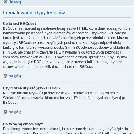
Na górę
Formatowanie i typy tematów
Co to jest BBCode?
BBCode jest specjalną implementacją języka HTML, która daje lepszą kontrolę
formatowania poszczególnych elementów w postach. Używanie BBCode na
forum jest uzależnione od ustawień określanych przez administratora. Można
wyłączyć BBCode w poszczególnych postach, zaznaczając odpowiednią
funkcję w formularzu tworzenia posta. Sam BBCode jest podobny w składni do
HTML-a, ale znaczniki zawarte są w nawiasach kwadratowych [przykład]
zamiast w używanych w HTML-u nawiasach ostrych <przykład>. Aby uzyskać
więcej informacji o BBCode, zapoznaj się z przewodnikiem dostępnym ze
strony tworzenia posta po kliknięciu odnośnika
BBCode
.
Na górę
Czy można używać języka HTML?
Nie. Nie można używać i przetwarzać znaczników HTML na tej witrynie.
Większość formatowania, które dostarcza HTML, można uzyskać, używając
BBCode.
Na górę
Co to są są emotikony?
Emotikony, zwane też uśmieszkami, to małe obrazki, które mogą być użyte do
wyrażania emocji. Do wyrażania emocji można też stosować krótkie kody, np. :)