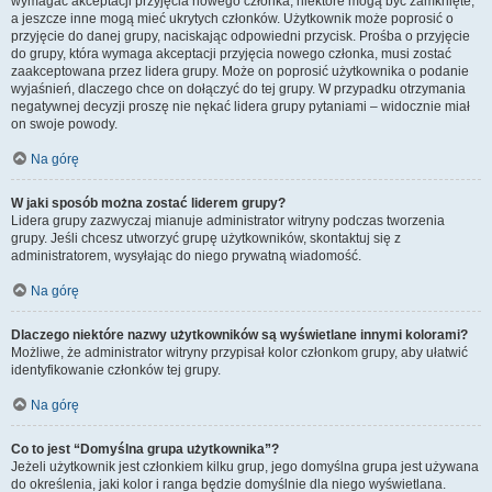
wymagać akceptacji przyjęcia nowego członka, niektóre mogą być zamknięte,
a jeszcze inne mogą mieć ukrytych członków. Użytkownik może poprosić o
przyjęcie do danej grupy, naciskając odpowiedni przycisk. Prośba o przyjęcie
do grupy, która wymaga akceptacji przyjęcia nowego członka, musi zostać
zaakceptowana przez lidera grupy. Może on poprosić użytkownika o podanie
wyjaśnień, dlaczego chce on dołączyć do tej grupy. W przypadku otrzymania
negatywnej decyzji proszę nie nękać lidera grupy pytaniami – widocznie miał
on swoje powody.
Na górę
W jaki sposób można zostać liderem grupy?
Lidera grupy zazwyczaj mianuje administrator witryny podczas tworzenia
grupy. Jeśli chcesz utworzyć grupę użytkowników, skontaktuj się z
administratorem, wysyłając do niego prywatną wiadomość.
Na górę
Dlaczego niektóre nazwy użytkowników są wyświetlane innymi kolorami?
Możliwe, że administrator witryny przypisał kolor członkom grupy, aby ułatwić
identyfikowanie członków tej grupy.
Na górę
Co to jest “Domyślna grupa użytkownika”?
Jeżeli użytkownik jest członkiem kilku grup, jego domyślna grupa jest używana
do określenia, jaki kolor i ranga będzie domyślnie dla niego wyświetlana.