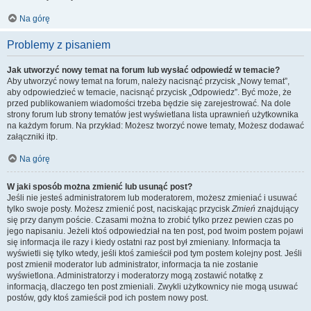
Na górę
Problemy z pisaniem
Jak utworzyć nowy temat na forum lub wysłać odpowiedź w temacie?
Aby utworzyć nowy temat na forum, należy nacisnąć przycisk „Nowy temat”,
aby odpowiedzieć w temacie, nacisnąć przycisk „Odpowiedz”. Być może, że
przed publikowaniem wiadomości trzeba będzie się zarejestrować. Na dole
strony forum lub strony tematów jest wyświetlana lista uprawnień użytkownika
na każdym forum. Na przykład: Możesz tworzyć nowe tematy, Możesz dodawać
załączniki itp.
Na górę
W jaki sposób można zmienić lub usunąć post?
Jeśli nie jesteś administratorem lub moderatorem, możesz zmieniać i usuwać
tylko swoje posty. Możesz zmienić post, naciskając przycisk
Zmień
znajdujący
się przy danym poście. Czasami można to zrobić tylko przez pewien czas po
jego napisaniu. Jeżeli ktoś odpowiedział na ten post, pod twoim postem pojawi
się informacja ile razy i kiedy ostatni raz post był zmieniany. Informacja ta
wyświetli się tylko wtedy, jeśli ktoś zamieścił pod tym postem kolejny post. Jeśli
post zmienił moderator lub administrator, informacja ta nie zostanie
wyświetlona. Administratorzy i moderatorzy mogą zostawić notatkę z
informacją, dlaczego ten post zmieniali. Zwykli użytkownicy nie mogą usuwać
postów, gdy ktoś zamieścił pod ich postem nowy post.