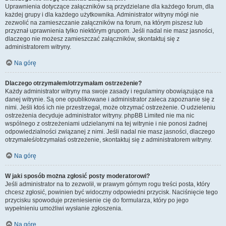
Uprawnienia dotyczące załączników są przydzielane dla każdego forum, dla
każdej grupy i dla każdego użytkownika. Administrator witryny mógł nie
zezwolić na zamieszczanie załączników na forum, na którym piszesz lub
przyznał uprawnienia tylko niektórym grupom. Jeśli nadal nie masz jasności,
dlaczego nie możesz zamieszczać załączników, skontaktuj się z
administratorem witryny.
Na górę
Dlaczego otrzymałem/otrzymałam ostrzeżenie?
Każdy administrator witryny ma swoje zasady i regulaminy obowiązujące na
danej witrynie. Są one opublikowane i administrator zaleca zapoznanie się z
nimi. Jeśli ktoś ich nie przestrzegał, może otrzymać ostrzeżenie. O udzieleniu
ostrzeżenia decyduje administrator witryny. phpBB Limited nie ma nic
wspólnego z ostrzeżeniami udzielanymi na tej witrynie i nie ponosi żadnej
odpowiedzialności związanej z nimi. Jeśli nadal nie masz jasności, dlaczego
otrzymałeś/otrzymałaś ostrzeżenie, skontaktuj się z administratorem witryny.
Na górę
W jaki sposób można zgłosić posty moderatorowi?
Jeśli administrator na to zezwolił, w prawym górnym rogu treści posta, który
chcesz zgłosić, powinien być widoczny odpowiedni przycisk. Naciśnięcie tego
przycisku spowoduje przeniesienie cię do formularza, który po jego
wypełnieniu umożliwi wysłanie zgłoszenia.
Na górę