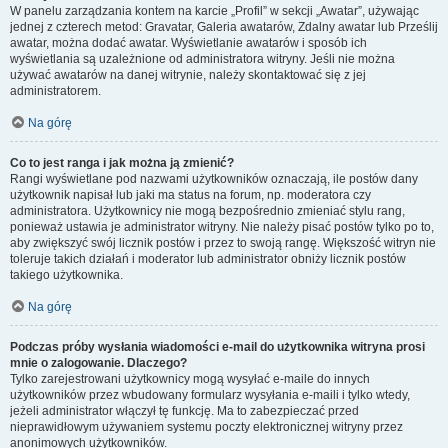
W panelu zarządzania kontem na karcie „Profil” w sekcji „Awatar”, używając
jednej z czterech metod: Gravatar, Galeria awatarów, Zdalny awatar lub Prześlij
awatar, można dodać awatar. Wyświetlanie awatarów i sposób ich
wyświetlania są uzależnione od administratora witryny. Jeśli nie można
używać awatarów na danej witrynie, należy skontaktować się z jej
administratorem.
Na górę
Co to jest ranga i jak można ją zmienić?
Rangi wyświetlane pod nazwami użytkowników oznaczają, ile postów dany
użytkownik napisał lub jaki ma status na forum, np. moderatora czy
administratora. Użytkownicy nie mogą bezpośrednio zmieniać stylu rang,
ponieważ ustawia je administrator witryny. Nie należy pisać postów tylko po to,
aby zwiększyć swój licznik postów i przez to swoją rangę. Większość witryn nie
toleruje takich działań i moderator lub administrator obniży licznik postów
takiego użytkownika.
Na górę
Podczas próby wysłania wiadomości e-mail do użytkownika witryna prosi
mnie o zalogowanie. Dlaczego?
Tylko zarejestrowani użytkownicy mogą wysyłać e-maile do innych
użytkowników przez wbudowany formularz wysyłania e-maili i tylko wtedy,
jeżeli administrator włączył tę funkcję. Ma to zabezpieczać przed
nieprawidłowym używaniem systemu poczty elektronicznej witryny przez
anonimowych użytkowników.