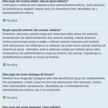
Dlaczego nie można dodać więcej opcji ankiety?
Limit opcji w ankiecie jest ustalany przez administratora witryny. Jeśli uważasz,
że potrzebujesz wstawić więcej opcji niż dozwolony limit, skontaktuj się z
administratorem witryny.
Na górę
W jaki sposób zmienić lub usunąć ankietę?
Podobnie, jak posty, ankiety mogą być zmieniane tylko przez ich autorów,
moderatorów lub administratorów. Aby zmienić ankietę, należy dokonać
zmiany pierwszego posta w wątku, z którym zawsze związana jest ankieta.
Jeśli nikt jeszcze nie oddał głosu w ankiecie, jej autor może usunąć ankietę lub
zmienić jej opcje. Jednakże, jeśli w ankiecie zostały już oddane głosy, tylko
moderatorzy lub administratorzy mogą ją zmienić, lub usunąć. Zapobiega to
modyfikowaniu ankiety w czasie jej trwania.
Na górę
Dlaczego nie mam dostępu do forum?
Niektóre fora mogą być dostępne tylko dla określonych grup lub użytkowników.
Aby przeglądać, czytać, pisać na nich lub wykonywać inne operacje, musisz
mieć odpowiednie uprawnienia. Skontaktuj się z moderatorem lub
administratorem witryny, aby ci je przydzielił.
Na górę
Dlaczego nie mogę dodawać załączników?