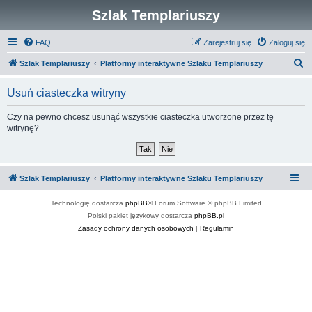
Szlak Templariuszy
FAQ
Zarejestruj się
Zaloguj się
S
Szlak Templariuszy
Platformy interaktywne Szlaku Templariuszy
z
Usuń ciasteczka witryny
u
k
Czy na pewno chcesz usunąć wszystkie ciasteczka utworzone przez tę
witrynę?
a
j
Szlak Templariuszy
Platformy interaktywne Szlaku Templariuszy
Technologię dostarcza
phpBB
® Forum Software © phpBB Limited
Polski pakiet językowy dostarcza
phpBB.pl
Zasady ochrony danych osobowych
|
Regulamin