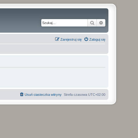
Szukaj
Wyszukiwanie z
Zarejestruj się
Zaloguj się
Usuń ciasteczka witryny
Strefa czasowa
UTC+02:00