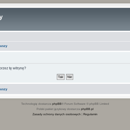
y
iuszy
rzez tę witrynę?
iuszy
Technologię dostarcza
phpBB
® Forum Software © phpBB Limited
Polski pakiet językowy dostarcza
phpBB.pl
Zasady ochrony danych osobowych
|
Regulamin