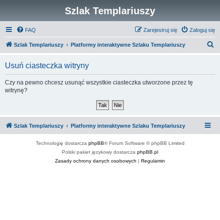
Szlak Templariuszy
FAQ
Zarejestruj się
Zaloguj się
S
Szlak Templariuszy
Platformy interaktywne Szlaku Templariuszy
z
Usuń ciasteczka witryny
u
k
Czy na pewno chcesz usunąć wszystkie ciasteczka utworzone przez tę
witrynę?
a
j
Szlak Templariuszy
Platformy interaktywne Szlaku Templariuszy
Technologię dostarcza
phpBB
® Forum Software © phpBB Limited
Polski pakiet językowy dostarcza
phpBB.pl
Zasady ochrony danych osobowych
|
Regulamin