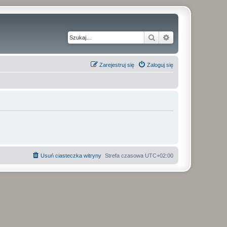
Szukaj
Wyszukiwanie z
Zarejestruj się
Zaloguj się
Usuń ciasteczka witryny
Strefa czasowa
UTC+02:00