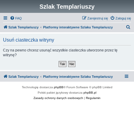
Szlak Templariuszy
FAQ
Zarejestruj się
Zaloguj się
S
Szlak Templariuszy
Platformy interaktywne Szlaku Templariuszy
z
Usuń ciasteczka witryny
u
k
Czy na pewno chcesz usunąć wszystkie ciasteczka utworzone przez tę
witrynę?
a
j
Szlak Templariuszy
Platformy interaktywne Szlaku Templariuszy
Technologię dostarcza
phpBB
® Forum Software © phpBB Limited
Polski pakiet językowy dostarcza
phpBB.pl
Zasady ochrony danych osobowych
|
Regulamin