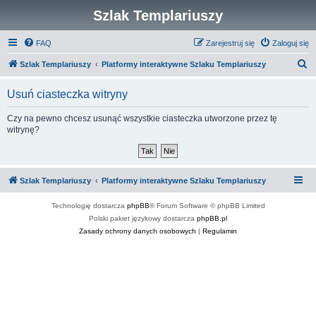
Szlak Templariuszy
FAQ
Zarejestruj się
Zaloguj się
S
Szlak Templariuszy
Platformy interaktywne Szlaku Templariuszy
z
Usuń ciasteczka witryny
u
k
Czy na pewno chcesz usunąć wszystkie ciasteczka utworzone przez tę
witrynę?
a
j
Szlak Templariuszy
Platformy interaktywne Szlaku Templariuszy
Technologię dostarcza
phpBB
® Forum Software © phpBB Limited
Polski pakiet językowy dostarcza
phpBB.pl
Zasady ochrony danych osobowych
|
Regulamin