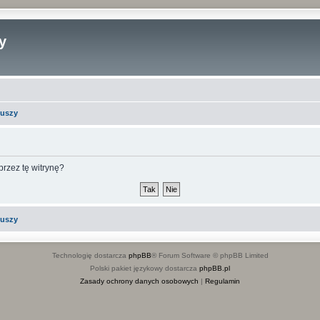
y
iuszy
rzez tę witrynę?
iuszy
Technologię dostarcza
phpBB
® Forum Software © phpBB Limited
Polski pakiet językowy dostarcza
phpBB.pl
Zasady ochrony danych osobowych
|
Regulamin