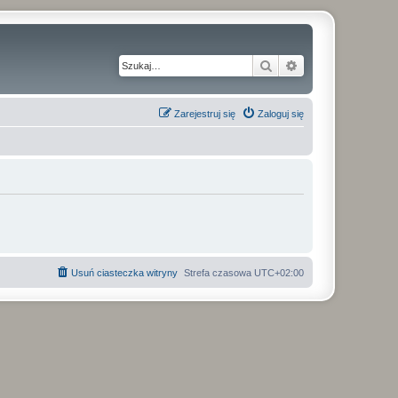
Szukaj
Wyszukiwanie z
Zarejestruj się
Zaloguj się
Usuń ciasteczka witryny
Strefa czasowa
UTC+02:00