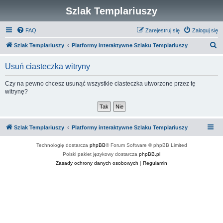
Szlak Templariuszy
FAQ
Zarejestruj się
Zaloguj się
S
Szlak Templariuszy
Platformy interaktywne Szlaku Templariuszy
z
Usuń ciasteczka witryny
u
k
Czy na pewno chcesz usunąć wszystkie ciasteczka utworzone przez tę
witrynę?
a
j
Szlak Templariuszy
Platformy interaktywne Szlaku Templariuszy
Technologię dostarcza
phpBB
® Forum Software © phpBB Limited
Polski pakiet językowy dostarcza
phpBB.pl
Zasady ochrony danych osobowych
|
Regulamin