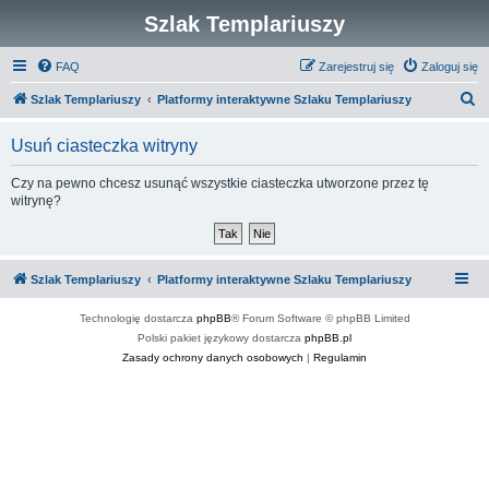
Szlak Templariuszy
FAQ
Zarejestruj się
Zaloguj się
S
Szlak Templariuszy
Platformy interaktywne Szlaku Templariuszy
z
Usuń ciasteczka witryny
u
k
Czy na pewno chcesz usunąć wszystkie ciasteczka utworzone przez tę
witrynę?
a
j
Szlak Templariuszy
Platformy interaktywne Szlaku Templariuszy
Technologię dostarcza
phpBB
® Forum Software © phpBB Limited
Polski pakiet językowy dostarcza
phpBB.pl
Zasady ochrony danych osobowych
|
Regulamin