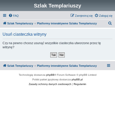
Szlak Templariuszy
FAQ
Zarejestruj się
Zaloguj się
S
Szlak Templariuszy
Platformy interaktywne Szlaku Templariuszy
z
Usuń ciasteczka witryny
u
k
Czy na pewno chcesz usunąć wszystkie ciasteczka utworzone przez tę
witrynę?
a
j
Szlak Templariuszy
Platformy interaktywne Szlaku Templariuszy
Technologię dostarcza
phpBB
® Forum Software © phpBB Limited
Polski pakiet językowy dostarcza
phpBB.pl
Zasady ochrony danych osobowych
|
Regulamin